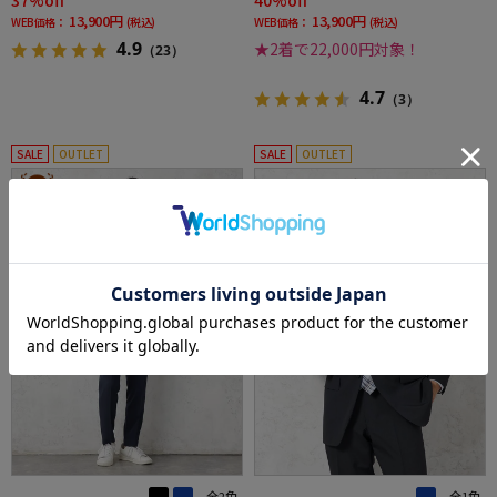
13,900円
13,900円
WEB価格：
(税込)
WEB価格：
(税込)
4.9
★2着で22,000円対象！
（23）
4.7
（3）
SALE
OUTLET
SALE
OUTLET
3
4
全2色
全1色