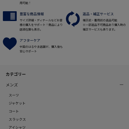
用可能！
豊富な商品情報
返品・補正サービス
サイズ詳細・ディテールなどお客
補正前・着用前の返品可能
様の購入をサポート！商品により
※一部返品不可商品あり購入時の
店頭在庫も表示。
補正サービスも承ります。
アフターケア
全国のはるやま店舗が、購入後も
安心サポート
カテゴリー
メンズ
スーツ
ジャケット
コート
スラックス
アイシャツ