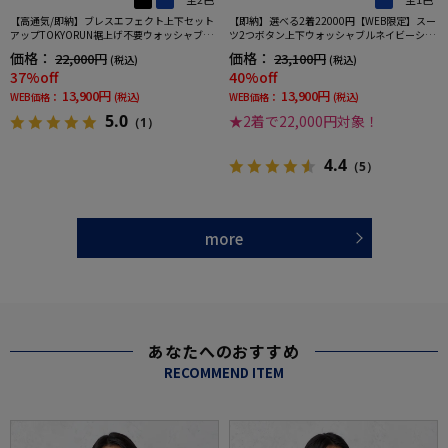
【高通気/即納】ブレスエフェクト上下セット
【即納】選べる2着22000円【WEB限定】スー
アップTOKYORUN裾上げ不要ウォッシャブル
ツ2つボタン上下ウォッシャブルネイビーシャ
ストレッチブレスエフェクト生地背抜き2ボタ
ドウストライプ
価格：
価格：
22,000円
23,100円
(税込)
(税込)
ンジャケットウエストシャーリングノータッ
37%off
40%off
クパンツ
13,900円
13,900円
WEB価格：
(税込)
WEB価格：
(税込)
5.0
★2着で22,000円対象！
（1）
4.4
（5）
more
あなたへのおすすめ
RECOMMEND ITEM