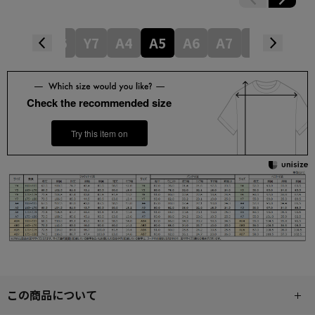
4
Y5
Y6
Y7
A4
A5
A6
A7
AB4
AB
Check the recommended size
Try this item on
この商品について