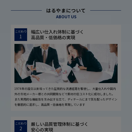
はるやまについて
ABOUT US
幅広い仕入れ体制に基づく
こだわり
1
高品質・低価格の実現
1974年の設立以来培ってきた圧倒的な流通経路を駆使し、大量仕入れや国内
外の生地メーカー様との共同開発などで素材の低コスト化に成功しました。
また実用的な機能性を生み出す仕立て、ディテールにまで気を配ったデザイン
を徹底的に追求し、高品質・低価格を実現しています
厳しい品質管理体制に基づく
こだわり
2
安心の実現