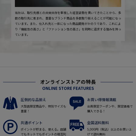
当社は、取引先様との共栄共存を重視した経営姿勢を貫いてきたことから、多
数の取引先に恵まれ、豊富なブランド商品を多数取り揃えることが可能になっ
ています。また、仕入れ先と一体になった商品開発がかのうであり、これによ
り「機能性の高さ」と「ファッション性の高さ」を同時に追求する強みを持っ
ています。
オンラインストアの特長
ONLINE STORE FEATURES
圧倒的な品揃え
お買い得情報満載
大型店限定商品や、特別サイズも
会員限定クーポンや、限定価格で
豊富！
購入できる！
共通ポイント
全国送料無料
ポイントが貯まる、使える。店舗
5,000円（税込）以上のお買い上
でもネットでもポイントの相互利
げで送料無料