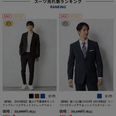
スーツ売れ筋ランキング
RANKING
SALE
OUTLET
SALE
OUTLET
1
2
全3色
全1色
【即納】【WEB限定】裾上げ不要通年セット
【即納】選べる2着22000円【WEB限定】スー
アップスーツ上下セットストレッチウォッシ
ツ2つボタン上下ウォッシャブルネイビー小柄
ャブル【TOKYORUN】
3シーズン対応
価格：
価格：
22,000円
23,100円
(税込)
(税込)
37%off
40%off