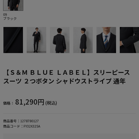
09
ブラック
【Ｓ＆Ｍ ＢＬＵＥ ＬＡＢＥＬ】スリーピース
スーツ ２つボタン シャドウストライプ 通年
81,290円
(税込)
価格：
商品番号：
1278780127
商品コード：
FY32X325A