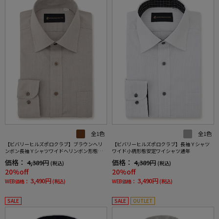
全1色
全1色
【ビバリーヒルズポロクラブ】ブラウンへリ
【ビバリーヒルズポロクラブ】長袖Ｙシャツ
ンボン長袖Ｙシャツワイドヘリンボン形態安
ワイド小柄形態安定ワイシャツ通年
定ワイシャツ通年
価格：
価格：
4,389円
4,389円
(税込)
(税込)
20%off
20%off
3,490円
3,490円
WEB価格：
(税込)
WEB価格：
(税込)
SALE
SALE
OUTLET