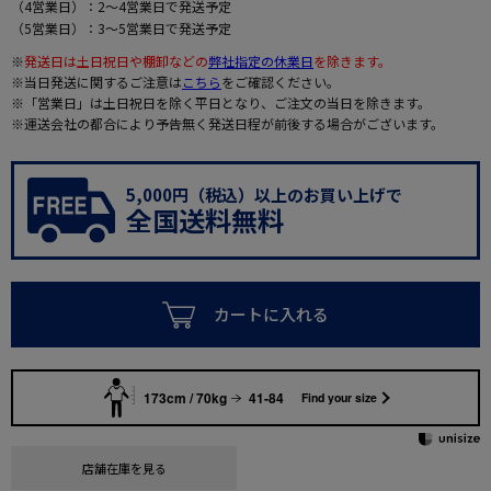
（4営業日）：2～4営業日で発送予定
（5営業日）：3～5営業日で発送予定
※
発送日は土日祝日や棚卸などの
弊社指定の休業日
を除きます。
※当日発送に関するご注意は
こちら
をご確認ください。
※「営業日」は土日祝日を除く平日となり、ご注文の当日を除きます。
※運送会社の都合により予告無く発送日程が前後する場合がございます。
5,000円（税込）以上のお買い上げで
全国送料無料
カートに入れる
173cm / 70kg
41-84
Find your size
店舗在庫を見る