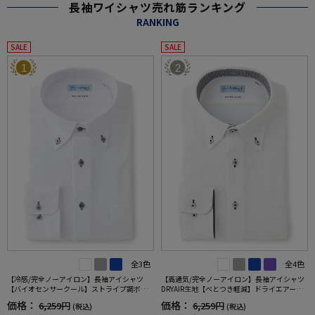
長袖ワイシャツ売れ筋ランキング
RANKING
SALE
SALE
1
2
全3色
全4色
【冷感/完全ノーアイロン】長袖アイシャツ
【高通気/完全ノーアイロン】長袖アイシャツ
【バイオセンサークール】ストライプ調ボタ
DRYAIR生地【べとつき軽減】ドライエアー刺
ンダウンストライプ形態安定ストレッチ防汚
し子調ボタンダウン別布織柄無地形態安定ス
価格：
価格：
6,259円
6,259円
(税込)
(税込)
効果吸汗速乾ワイシャツ春夏
トレッチ防汚効果吸汗速乾ワイシャツ春夏