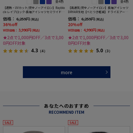
全4色
全4色
【遮熱・UVカット/完全ノーアイロン】Rayblo
【高通気/完全ノーアイロン】長袖アイシャツ
ck-レイブロック-長袖アイシャツセミワイドス
DRYAIR生地【べとつき軽減】ドライエアーチ
トライプワイシャツi-shirt
ドリ調ボタンダウン別布千鳥格子形態安定ス
価格：
価格：
6,259円
6,259円
(税込)
(税込)
トレッチ防汚効果吸汗速乾ワイシャツ春夏
36%off
20%off
3,990円
4,990円
WEB価格：
(税込)
WEB価格：
(税込)
★2点で1,000円OFF／3点で3,00
★2点で1,000円OFF／3点で3,00
0円OFF対象
0円OFF対象
4.3
5.0
（4）
（3）
more
あなたへのおすすめ
RECOMMEND ITEM
SALE
SALE