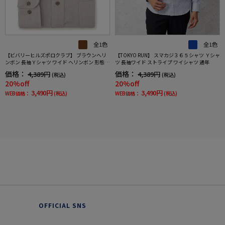
全1色
全1色
【ビバリーヒルズポロクラブ】 ブラウンへリ
【TOKYO RUN】 スマカジ３６５シャツ Ｙシャ
ンボン 長袖Ｙシャツ ワイド ヘリンボン 形態安
ツ 長袖ワイド ストライプ ワイシャツ 通年
定 ワイシャツ 通年
価格：
価格：
4,389円
4,389円
(税込)
(税込)
20%off
20%off
3,490円
3,490円
WEB価格：
(税込)
WEB価格：
(税込)
OFFICIAL SNS