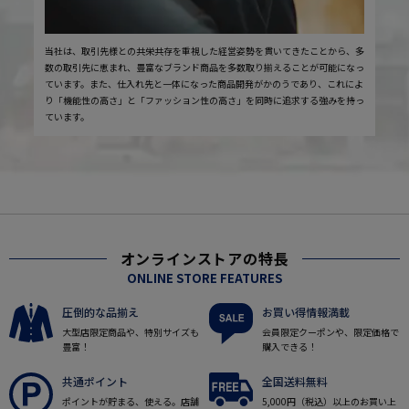
当社は、取引先様との共栄共存を重視した経営姿勢を貫いてきたことから、多
数の取引先に恵まれ、豊富なブランド商品を多数取り揃えることが可能になっ
ています。また、仕入れ先と一体になった商品開発がかのうであり、これによ
り「機能性の高さ」と「ファッション性の高さ」を同時に追求する強みを持っ
ています。
オンラインストアの特長
ONLINE STORE FEATURES
圧倒的な品揃え
お買い得情報満載
大型店限定商品や、特別サイズも
会員限定クーポンや、限定価格で
豊富！
購入できる！
共通ポイント
全国送料無料
ポイントが貯まる、使える。店舗
5,000円（税込）以上のお買い上