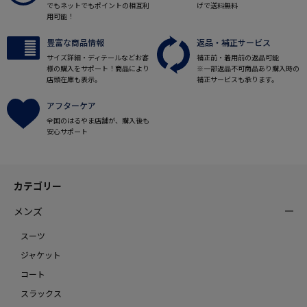
でもネットでもポイントの相互利
げで送料無料
用可能！
豊富な商品情報
返品・補正サービス
サイズ詳細・ディテールなどお客
補正前・着用前の返品可能
様の購入をサポート！商品により
※一部返品不可商品あり購入時の
店頭在庫も表示。
補正サービスも承ります。
アフターケア
全国のはるやま店舗が、購入後も
安心サポート
カテゴリー
メンズ
スーツ
ジャケット
コート
スラックス