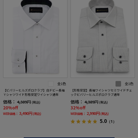
全1色
全1色
【ビバリーヒルズポロクラブ】白ドビー長袖
【形態安定】長袖ワイシャツセミワイドチェ
Ｙシャツワイド形態安定ワイシャツ通年
ックビバリーヒルズポロクラブ通年
価格：
価格：
4,389円
4,389円
(税込)
(税込)
20%off
32%off
3,490円
2,990円
WEB価格：
(税込)
WEB価格：
(税込)
5.0
（1）