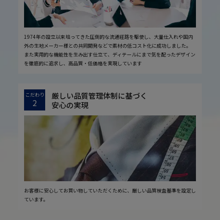
1974年の設立以来培ってきた圧倒的な流通経路を駆使し、大量仕入れや国内
外の生地メーカー様との共同開発などで素材の低コスト化に成功しました。
また実用的な機能性を生み出す仕立て、ディテールにまで気を配ったデザイン
を徹底的に追求し、高品質・低価格を実現しています
厳しい品質管理体制に基づく
こだわり
2
安心の実現
お客様に安心してお買い物していただくために、厳しい品質検査基準を設定し
ています。