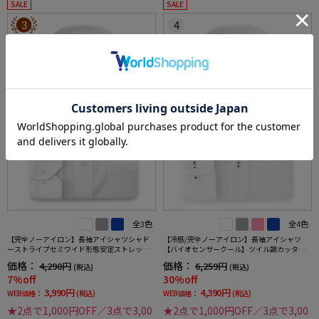
SALE
SALE
3
4
全3色
全4色
【完全ノーアイロン】長袖アイシャツシャド
【冷感/完全ノーアイロン】長袖アイシャツ
ーストライプセミワイド形態安定ストレッチ
【バイオセンサークール】ツイル調カッタウ
吸汗速乾ワイシャツ通年
ェイ織柄無地形態安定ストレッチ防汚効果吸
価格：
価格：
4,290円
6,259円
(税込)
(税込)
汗速乾ワイシャツ春夏
7%off
30%off
3,990円
4,390円
WEB価格：
(税込)
WEB価格：
(税込)
★2点で1,000円OFF／3点で3,00
★2点で1,000円OFF／3点で3,00