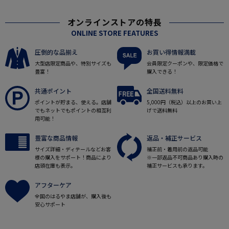
オンラインストアの特長
ONLINE STORE FEATURES
圧倒的な品揃え
お買い得情報満載
大型店限定商品や、特別サイズも
会員限定クーポンや、限定価格で
豊富！
購入できる！
共通ポイント
全国送料無料
ポイントが貯まる、使える。店舗
5,000円（税込）以上のお買い上
でもネットでもポイントの相互利
げで送料無料
用可能！
豊富な商品情報
返品・補正サービス
サイズ詳細・ディテールなどお客
補正前・着用前の返品可能
様の購入をサポート！商品により
※一部返品不可商品あり購入時の
店頭在庫も表示。
補正サービスも承ります。
アフターケア
全国のはるやま店舗が、購入後も
安心サポート