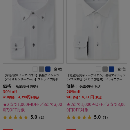
全3色
全3色
【冷感/完全ノーアイロン】長袖アイシャツ
【高通気/完全ノーアイロン】長袖アイシャツ
【バイオセンサークール】ストライプ調ボタ
DRYAIR生地【べとつき軽減】ドライエアース
ンダウンストライプ形態安定ストレッチ防汚
トライプ調セミワイド別布ストライプ形態安
価格：
価格：
6,259円
6,259円
(税込)
(税込)
効果吸汗速乾ワイシャツ春夏
定ストレッチ防汚効果吸汗速乾ワイシャツ春
30%off
20%off
夏
4,390円
4,990円
WEB価格：
(税込)
WEB価格：
(税込)
★2点で1,000円OFF／3点で3,00
★2点で1,000円OFF／3点で3,00
0円OFF対象
0円OFF対象
5.0
5.0
（2）
（1）