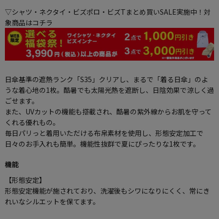
▽シャツ・ネクタイ・ビズポロ・ビズTまとめ買いSALE実施中！対
象商品はコチラ
日傘基準の遮熱ランク「S35」クリアし、まるで「着る日傘」のよ
うな着心地の1枚。酷暑でも太陽光熱を遮断し、日陰効果で涼しく過
ごせます。
また、UVカットの機能も搭載され、酷暑の紫外線からお肌を守って
くれる優れもの。
毎日パリっと着用いただける布帛素材を使用し、形態安定加工で
日々のお手入れも簡単。機能性抜群で夏にぴったりな1枚です。
機能
【形態安定】
形態安定機能が施されており、洗濯後もシワになりにくく、常にき
れいなシルエットを保てます。