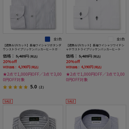
全1色
全1色
【遮熱＆UVカット】長袖ワイシャツボタンダ
【遮熱＆UVカット】長袖ワイシャツワイドシ
ウンストライプリッケンバッカーヒートガー
ャドウストライプリッケンバッカーヒートガ
ド春夏
ード春夏
価格：
価格：
5,489円
5,489円
(税込)
(税込)
20%off
20%off
4,390円
4,390円
WEB価格：
(税込)
WEB価格：
(税込)
★2点で1,000円OFF／3点で3,00
★2点で1,000円OFF／3点で3,00
0円OFF対象
0円OFF対象
5.0
（2）
SALE
SALE