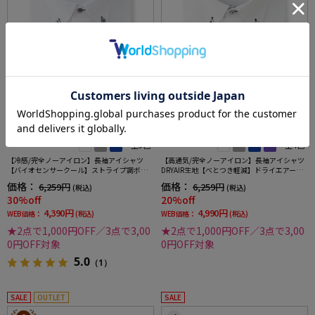
全3色
全4色
【冷感/完全ノーアイロン】長袖アイシャツ
【高通気/完全ノーアイロン】長袖アイシャツ
【バイオセンサークール】ストライプ調ボタ
DRYAIR生地【べとつき軽減】ドライエアー刺
ンダウンストライプ形態安定ストレッチ防汚
し子調ボタンダウン別布織柄無地形態安定ス
価格：
価格：
6,259円
6,259円
(税込)
(税込)
効果吸汗速乾ワイシャツ春夏
トレッチ防汚効果吸汗速乾ワイシャツ春夏
30%off
20%off
4,390円
4,990円
WEB価格：
(税込)
WEB価格：
(税込)
★2点で1,000円OFF／3点で3,00
★2点で1,000円OFF／3点で3,00
0円OFF対象
0円OFF対象
5.0
（1）
SALE
OUTLET
SALE