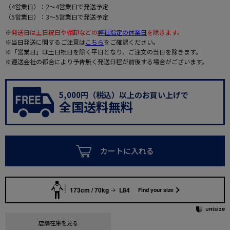
（4営業日）：2～4営業日で発送予定
（5営業日）：3～5営業日で発送予定
※
発送日は土日祝日や棚卸などの
弊社指定の休業日
を除きます。
※当日発送に関するご注意は
こちら
をご確認ください。
※「営業日」は土日祝日を除く平日となり、ご注文の当日を除きます。
※運送会社の都合により予告無く発送日程が前後する場合がございます。
5,000円（税込）以上のお買い上げで
全国送料無料
カートに入れる
173cm / 70kg
L84
Find your size
店舗在庫を見る