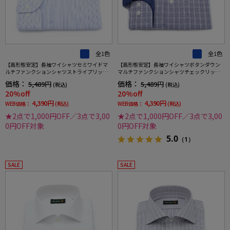
全1色
全1色
【高形態安定】長袖ワイシャツセミワイドマ
【高形態安定】長袖ワイシャツボタンダウン
ルチファンクションシャツストライプリッケ
マルチファンクションシャツチェックリッケ
ンバッカー通年
ンバッカー通年
価格：
価格：
5,489円
5,489円
(税込)
(税込)
20%off
20%off
4,390円
4,390円
WEB価格：
(税込)
WEB価格：
(税込)
★2点で1,000円OFF／3点で3,00
★2点で1,000円OFF／3点で3,00
0円OFF対象
0円OFF対象
5.0
（1）
SALE
SALE