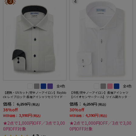
3
4
全4色
全4色
【遮熱・UVカット/完全ノーアイロン】Rayblo
【冷感/完全ノーアイロン】長袖アイシャツ
ck-レイブロック-長袖アイシャツセミワイドス
【バイオセンサークール】ツイル調カッタウ
トライプワイシャツi-shirt
ェイ織柄無地形態安定ストレッチ防汚効果吸
価格：
価格：
6,259円
6,259円
(税込)
(税込)
汗速乾ワイシャツ春夏
36%off
30%off
3,990円
4,390円
WEB価格：
(税込)
WEB価格：
(税込)
★2点で1,000円OFF／3点で3,00
★2点で1,000円OFF／3点で3,00
0円OFF対象
0円OFF対象