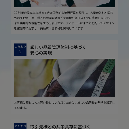
1974年の設立以来培ってきた圧倒的な流通経路を駆使し、大量仕入れや国内
外の生地メーカー様との共同開発などで素材の低コスト化に成功しました。
また実用的な機能性を生み出す仕立て、ディテールにまで気を配ったデザイン
を徹底的に追求し、高品質・低価格を実現しています
厳しい品質管理体制に基づく
こだわり
2
安心の実現
お客様に安心してお買い物していただくために、厳しい品質検査基準を設定し
ています。
取引先様との共栄共存に基づく
こだわり