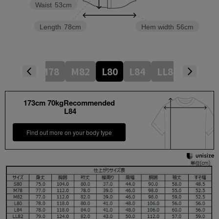
Waist
53cm
Length
78cm
Hem width
56cm
S80
M78
M82
L80
L84
LL82
LL86
173cm 70kgRecommended
L84
Find out more on your body type