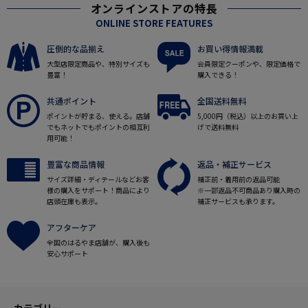
オンラインストアの特長
ONLINE STORE FEATURES
圧倒的な品揃え
お買い得情報満載
大型店限定商品や、特別サイズも
会員限定クーポンや、限定価格で
豊富！
購入できる！
共通ポイント
全国送料無料
ポイントが貯まる、使える。店舗
5,000円（税込）以上のお買い上
でもネットでもポイントの相互利
げで送料無料
用可能！
豊富な商品情報
返品・補正サービス
サイズ詳細・ディテールなどお客
補正前・着用前の返品可能
様の購入をサポート！商品により
※一部返品不可商品あり購入時の
店頭在庫も表示。
補正サービスも承ります。
アフターケア
全国のはるやま店舗が、購入後も
安心サポート
カテゴリー