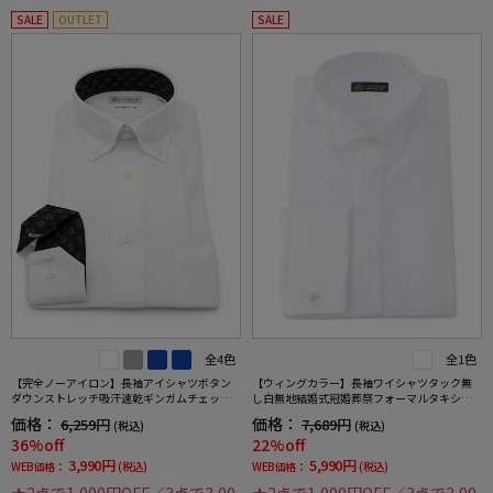
SALE
OUTLET
SALE
全4色
全1色
【完全ノーアイロン】長袖アイシャツボタン
【ウィングカラー】長袖ワイシャツタック無
ダウンストレッチ吸汗速乾ギンガムチェック
し白無地結婚式冠婚葬祭フォーマルタキシー
ワイシャツi-shirt通年
ドモーニング正礼装蝶ネクタイ向け
価格：
価格：
6,259円
7,689円
(税込)
(税込)
36%off
22%off
3,990円
5,990円
WEB価格：
(税込)
WEB価格：
(税込)