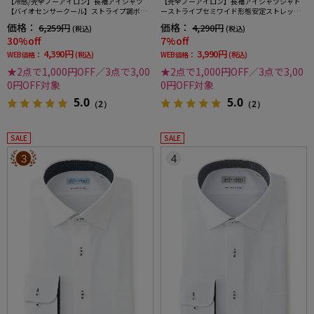
【冷感/完全ノーアイロン】長袖アイシャツ
【完全ノーアイロン】長袖アイシャツシャド
【バイオセンサークール】ストライプ調ボタ
ーストライプセミワイド形態安定ストレッチ
ンダウンストライプ形態安定ストレッチ防汚
吸汗速乾ワイシャツ通年
価格：
価格：
6,259円
4,290円
(税込)
(税込)
効果吸汗速乾ワイシャツ春夏
30%off
7%off
4,390円
3,990円
WEB価格：
(税込)
WEB価格：
(税込)
★2点で1,000円OFF／3点で3,00
★2点で1,000円OFF／3点で3,00
0円OFF対象
0円OFF対象
5.0
5.0
（2）
（2）
SALE
SALE
3
4