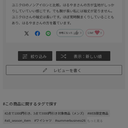
ユニクロのノンアイロンと比較。はるやまさんの方が生地がしっか
りしていていい感じです。でも腕が長い私には袖丈が足りません。
ユニクロさんの袖丈は長いです。ほぼ常時腕まくりしていることも
あり、はるやまさんの方を着ています。
参考になった
0
Like!
0
絞り込み
表示：新しい順
レビューを書く
#この商品に関するタグで探す
#2点で1000円引き、3点で3000円引き対象商品（メンズ)
#WEB限定商品
#all_season_item
#ワイシャツ
#summerbusiness26
もっと見る