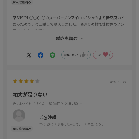
某SNSでU◯◯QL◯のスーパーノンアイロン*シャツより断然良いと
あったので、今回試しで購入しました。噂通りの機能性抜群のノン
アイロンシャツでした。
デザインもおじさんでも来れるシルエットでした。
続きを読む
難を言えば、生地が少しだけ薄いので冬季使用は辛いかもですね。
参考になった
0
Like!
0
2024.12.22
袖丈が足りない
色：ホワイト
／サイズ：L80(首回りL×裄丈80cm)
ご@沖縄
年代:
60代
身長:
171～175cm
体型:
ふつう