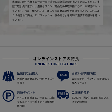
当社は、取引先様との共栄共存を重視した経営姿勢を貫いてきたことから、多
数の取引先に恵まれ、豊富なブランド商品を多数取り揃えることが可能になっ
ています。また、仕入れ先と一体になった商品開発がかのうであり、これによ
り「機能性の高さ」と「ファッション性の高さ」を同時に追求する強みを持っ
ています。
オンラインストアの特長
ONLINE STORE FEATURES
圧倒的な品揃え
お買い得情報満載
大型店限定商品や、特別サイズも
会員限定クーポンや、限定価格で
豊富！
購入できる！
共通ポイント
全国送料無料
ポイントが貯まる、使える。店舗
5,000円（税込）以上のお買い上
でもネットでもポイントの相互利
げで送料無料
用可能！