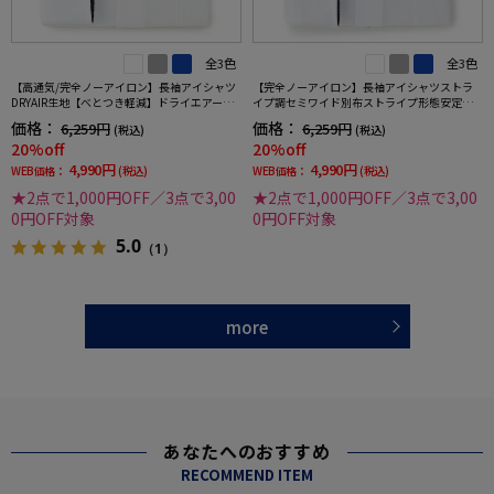
全3色
全3色
【高通気/完全ノーアイロン】長袖アイシャツ
【完全ノーアイロン】長袖アイシャツストラ
DRYAIR生地【べとつき軽減】ドライエアース
イプ調セミワイド別布ストライプ形態安定ス
トライプ調セミワイド別布ストライプ形態安
トレッチ防汚効果吸汗速乾ワイシャツ通年
価格：
価格：
6,259円
6,259円
(税込)
(税込)
定ストレッチ防汚効果吸汗速乾ワイシャツ春
20%off
20%off
夏
4,990円
4,990円
WEB価格：
(税込)
WEB価格：
(税込)
★2点で1,000円OFF／3点で3,00
★2点で1,000円OFF／3点で3,00
0円OFF対象
0円OFF対象
5.0
（1）
more
あなたへのおすすめ
RECOMMEND ITEM