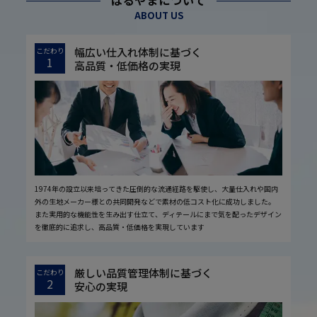
はるやまについて
ABOUT US
幅広い仕入れ体制に基づく
こだわり
1
高品質・低価格の実現
1974年の設立以来培ってきた圧倒的な流通経路を駆使し、大量仕入れや国内
外の生地メーカー様との共同開発などで素材の低コスト化に成功しました。
また実用的な機能性を生み出す仕立て、ディテールにまで気を配ったデザイン
を徹底的に追求し、高品質・低価格を実現しています
厳しい品質管理体制に基づく
こだわり
2
安心の実現