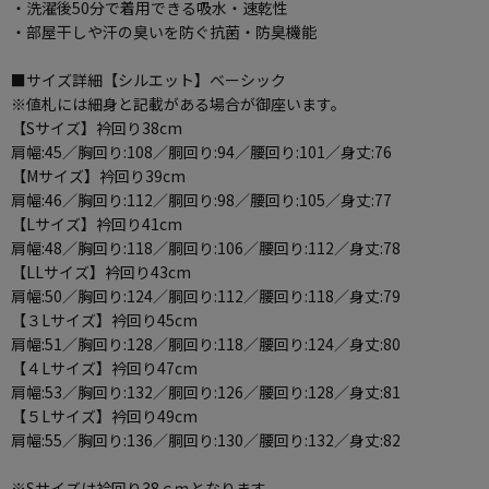
・洗濯後50分で着用できる吸水・速乾性
・部屋干しや汗の臭いを防ぐ抗菌・防臭機能
■サイズ詳細【シルエット】ベーシック
※値札には細身と記載がある場合が御座います。
【Sサイズ】衿回り38cm
肩幅:45／胸回り:108／胴回り:94／腰回り:101／身丈:76
【Mサイズ】衿回り39cm
肩幅:46／胸回り:112／胴回り:98／腰回り:105／身丈:77
【Lサイズ】衿回り41cm
肩幅:48／胸回り:118／胴回り:106／腰回り:112／身丈:78
【LLサイズ】衿回り43cm
肩幅:50／胸回り:124／胴回り:112／腰回り:118／身丈:79
【３Lサイズ】衿回り45cm
肩幅:51／胸回り:128／胴回り:118／腰回り:124／身丈:80
【４Lサイズ】衿回り47cm
肩幅:53／胸回り:132／胴回り:126／腰回り:128／身丈:81
【５Lサイズ】衿回り49cm
肩幅:55／胸回り:136／胴回り:130／腰回り:132／身丈:82
※Sサイズは衿回り38ｃｍとなります。