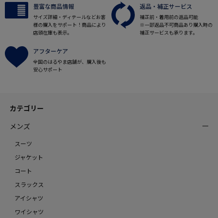
豊富な商品情報
返品・補正サービス
サイズ詳細・ディテールなどお客
補正前・着用前の返品可能
様の購入をサポート！商品により
※一部返品不可商品あり購入時の
店頭在庫も表示。
補正サービスも承ります。
アフターケア
全国のはるやま店舗が、購入後も
安心サポート
カテゴリー
メンズ
スーツ
ジャケット
コート
スラックス
アイシャツ
ワイシャツ