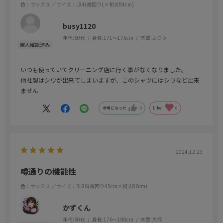
色：サックス
／サイズ：L84(首回りL×裄丈84cm)
busy1120
年代:
60代
身長:
171～175cm
体型:
ふつう
いつも使っていてクリーニング店に行く事がなくなりました。
他社製はシワが出来てしまいますが、このシャツにはシワなど出来
ません
参考になった
0
Like!
0
2024.12.23
噂通りの機能性
色：サックス
／サイズ：3L86(首回り45cm×裄丈86cm)
かずくん
年代:
60代
身長:
176～180cm
体型:
大柄