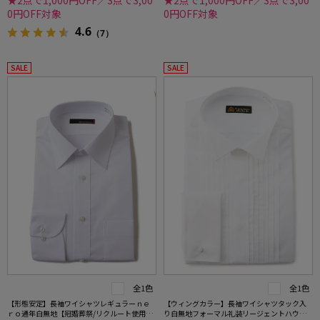
★2点で1,000円OFF／3点で3,00
★2点で1,000円OFF／3点で3,00
0円OFF対象
0円OFF対象
4.6
（7）
SALE
SALE
全1色
全1色
【形態安定】長袖ワイシャツレギュラーｎｅ
【ウィングカラー】長袖ワイシャツタック入
ｒｏ通年白無地【冠婚葬祭/リクルート使用
り白無地フォーマル礼装リージェントハウス