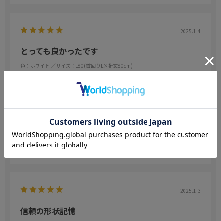
2025.1.4
とっても良かったです
色：ホワイト
／サイズ：L80(首回りL×裄丈80cm)
tafu
ノーアイロン良かったです😊✌️
参考になった
0
Like!
0
2025.1.3
信頼の形状記憶