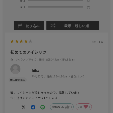
★
2
(0)
★
1
(0)
絞り込み
表示：新しい順
2025.1.6
初めてのアイシャツ
色：サックス
／サイズ：3L86(首回り45cm×裄丈86cm)
hika
年代:
50代
身長:
176～180cm
体型:
ふつう
薄いワイシャツが欲しかったので、満足しています
少し透けるのでマイナス1とします
参考になった
0
Like!
0