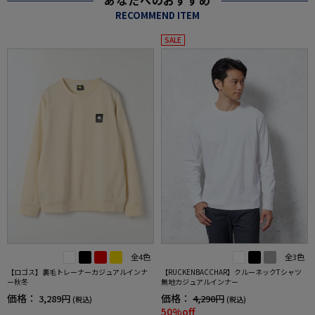
あなたへのおすすめ
RECOMMEND ITEM
SALE
全4色
全3色
【ロゴス】裏毛トレーナーカジュアルインナ
【RUCKENBACCHAR】クルーネックTシャツ
ー秋冬
無地カジュアルインナー
価格：
価格：
3,289円
4,290円
(税込)
(税込)
50%off