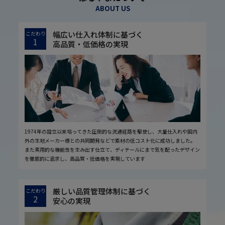
ABOUT US
幅広い仕入れ体制に基づく
こだわり
1
高品質・低価格の実現
1974年の設立以来培ってきた圧倒的な流通経路を駆使し、大量仕入れや国内
外の生地メーカー様との共同開発などで素材の低コスト化に成功しました。
また実用的な機能性を生み出す仕立て、ディテールにまで気を配ったデザイン
を徹底的に追求し、高品質・低価格を実現しています
厳しい品質管理体制に基づく
こだわり
2
安心の実現