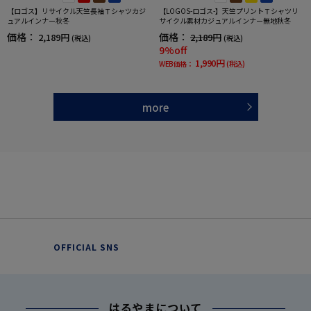
【ロゴス】リサイクル天竺長袖Ｔシャツカジ
【LOGOS-ロゴス-】天竺プリントＴシャツリ
ュアルインナー秋冬
サイクル素材カジュアルインナー無地秋冬
価格：
価格：
2,189円
2,189円
(税込)
(税込)
9%off
1,990円
WEB価格：
(税込)
more
OFFICIAL SNS
はるやまについて