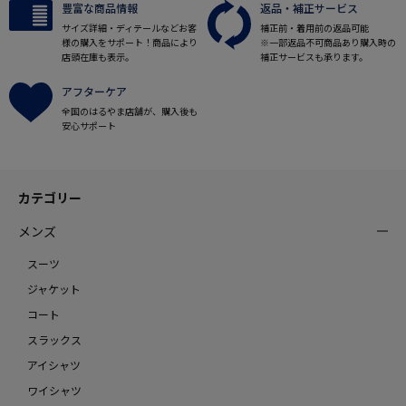
豊富な商品情報
返品・補正サービス
サイズ詳細・ディテールなどお客
補正前・着用前の返品可能
様の購入をサポート！商品により
※一部返品不可商品あり購入時の
店頭在庫も表示。
補正サービスも承ります。
アフターケア
全国のはるやま店舗が、購入後も
安心サポート
カテゴリー
メンズ
スーツ
ジャケット
コート
スラックス
アイシャツ
ワイシャツ