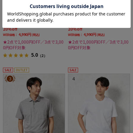
全4色
全3色
【アイポロシャツ】アイポロドライキューブ
【吸湿冷感】完全ノーアイロン半袖アイポロ
ｘアイスライブボタンダウンカジュアルイン
シャツカッタウェイ無地i-shirt春夏
ナー吸汗速乾抗菌加工ストレッチ形態安定春
価格：
価格：
6,259円
6,259円
(税込)
(税込)
夏
20%off
20%off
4,990円
4,990円
WEB価格：
(税込)
WEB価格：
(税込)
★2点で1,000円OFF／3点で3,00
★2点で1,000円OFF／3点で3,00
0円OFF対象
0円OFF対象
5.0
（2）
SALE
OUTLET
SALE
3
4