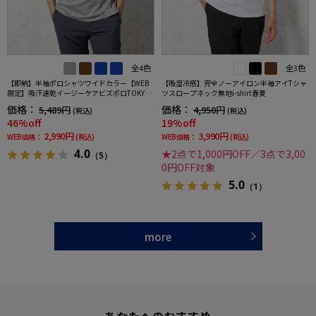
全4色
全3色
【即納】半袖ポロシャツワイドカラー【WEB
【吸湿冷感】完全ノーアイロン半袖アイTシャ
限定】吸汗速乾イージーケアビズポロTOKYOR
ツスロープネック無地i-shirt春夏
UN春夏
価格：
価格：
5,489円
4,950円
(税込)
(税込)
46%off
19%off
2,990円
3,990円
WEB価格：
(税込)
WEB価格：
(税込)
4.0
★2点で1,000円OFF／3点で3,00
（5）
0円OFF対象
5.0
（1）
more