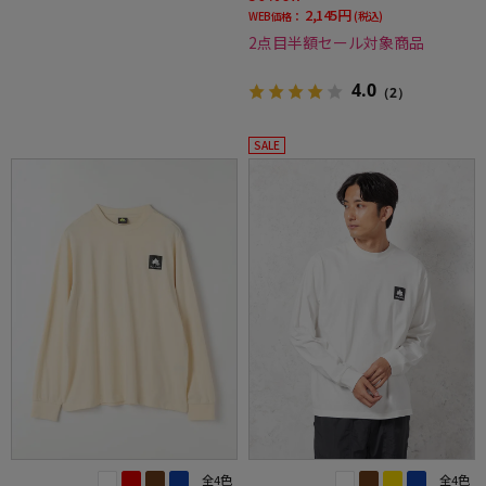
2,145円
WEB価格：
(税込)
2点目半額セール対象商品
4.0
（2）
SALE
全4色
全4色