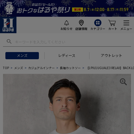
お知らせ
店舗情報
カテゴリー
カート
メニュー
メンズ
レディース
アウトレット
TOP
メンズ
カジュアルインナー
長袖カットソー
【1PIU1UGUALE3 RELAX】B