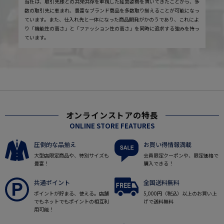
当社は、取引先様との共栄共存を重視した経営姿勢を貫いてきたことから、多
数の取引先に恵まれ、豊富なブランド商品を多数取り揃えることが可能になっ
ています。また、仕入れ先と一体になった商品開発がかのうであり、これによ
り「機能性の高さ」と「ファッション性の高さ」を同時に追求する強みを持っ
ています。
オンラインストアの特長
ONLINE STORE FEATURES
圧倒的な品揃え
お買い得情報満載
大型店限定商品や、特別サイズも
会員限定クーポンや、限定価格で
豊富！
購入できる！
共通ポイント
全国送料無料
ポイントが貯まる、使える。店舗
5,000円（税込）以上のお買い上
でもネットでもポイントの相互利
げで送料無料
用可能！