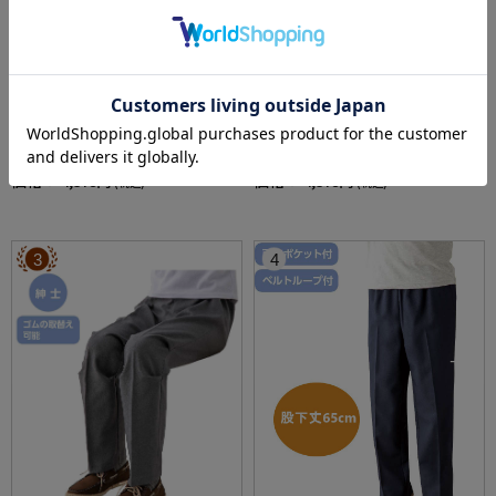
全2色
全2色
【前開き】【通年素材】ワンタッチのびのび
【前開き】【あったか】薄中綿キルト葉柄ベ
ストレッチパジャマ１／紳士用／メンズ／高
スト／婦人用／レディース／高齢者／シニア
齢者／シニア／名前記入欄付／後ろ長め／ギ
／秋冬／洗濯OK／自宅で洗える／名前記入欄
価格：
価格：
4,378円
4,378円
(税込)
(税込)
フト／プレゼント【CF】
付／両脇ポケット／お出かけ／ギフト【CF】
3
4