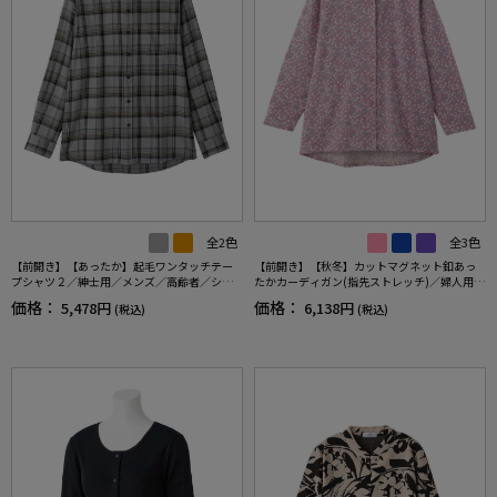
全2色
全3色
【前開き】【あったか】起毛ワンタッチテー
【前開き】【秋冬】カットマグネット釦あっ
プシャツ２／紳士用／メンズ／高齢者／シニ
たかカーディガン(指先ストレッチ)／婦人用／
ア／秋冬／名前記入欄付／施設／入居／後ろ
レディース／高齢者／シニア／介護／施設／
価格：
価格：
5,478円
6,138円
(税込)
(税込)
長め／ギフト／プレゼント【CF】
秋冬／お出かけ／ギフト／プレゼント【CF】