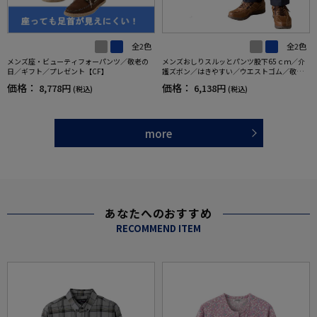
全2色
全2色
メンズ座・ビューティフォーパンツ／敬老の
メンズおしりスルッとパンツ股下65ｃｍ／介
日／ギフト／プレゼント【CF】
護ズボン／はきやすい／ウエストゴム／敬老
の日／ギフト／プレゼント【CF】
価格：
価格：
8,778円
6,138円
(税込)
(税込)
more
あなたへのおすすめ
RECOMMEND ITEM