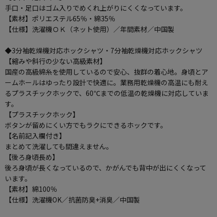
手口・足口はゴム入りでめくれ上がりにくくなっています。
【素材】ポリエステル65％・綿35％
【仕様】洗濯機ＯＫ（ネット使用）／年間素材／中国製
◆3分袖乾燥機対応ホックシャツ・7分袖乾燥機対応ホックシャツ
【縮みや斜行の少ない高級素材】
国産の高級綿糸を使用しているので安心、抜群の着心地。身頃とア
ームホールはゆったり設計で快適に。業務用乾燥機の高温にも耐え
るプラスチックホックで、60℃までの低温の乾燥機に対応していま
す。
【プラスチックホック】
ボタンが留めにくい方でもラクにできるホックです。
【名前記入欄付き】
まとめて洗濯しても間違えません。
【後ろ身頃長め】
後ろ身頃が長くなっているので、かがんでも背中が出にくくなって
います。
【素材】綿100％
【仕様】洗濯機OK／抗菌防臭+消臭／中国製