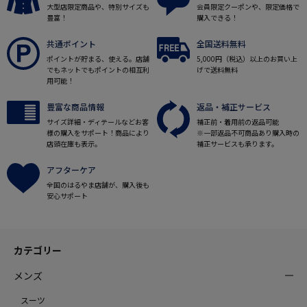
大型店限定商品や、特別サイズも
会員限定クーポンや、限定価格で
豊富！
購入できる！
共通ポイント
全国送料無料
ポイントが貯まる、使える。店舗
5,000円（税込）以上のお買い上
でもネットでもポイントの相互利
げで送料無料
用可能！
豊富な商品情報
返品・補正サービス
サイズ詳細・ディテールなどお客
補正前・着用前の返品可能
様の購入をサポート！商品により
※一部返品不可商品あり購入時の
店頭在庫も表示。
補正サービスも承ります。
アフターケア
全国のはるやま店舗が、購入後も
安心サポート
カテゴリー
メンズ
スーツ