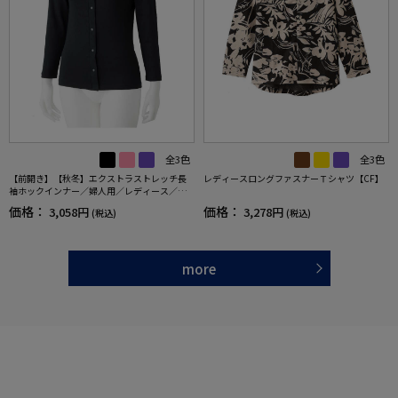
全3色
全3色
【前開き】【秋冬】エクストラストレッチ長
レディースロングファスナーＴシャツ【CF】
袖ホックインナー／婦人用／レディース／高
齢者／シニア／着やすい／脱ぎやすい／肌着
価格：
価格：
3,058円
3,278円
(税込)
(税込)
【CF】
more