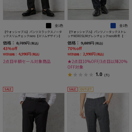
全1色
全1色
【ウォッシャブル】パンツスラックスノータ
【ウォッシャブル】パンツノータックストレ
ックスリムチェックnero【スリムデザイン】
ッチNEROSLIMグレンチェックnero秋冬【スリ
ムデザイン】
価格：
価格：
8,789円
9,889円
(税込)
(税込)
43%off
70%off
4,990円
2,990円
WEB価格：
(税込)
WEB価格：
(税込)
2点目半額セール対象商品
★2点目10%OFF/3点目以降20%
OFF対象
1.0
（1）
SALE
SALE
OUTLET