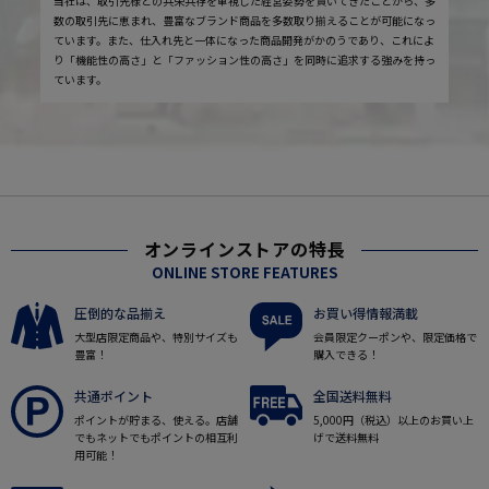
当社は、取引先様との共栄共存を重視した経営姿勢を貫いてきたことから、多
数の取引先に恵まれ、豊富なブランド商品を多数取り揃えることが可能になっ
ています。また、仕入れ先と一体になった商品開発がかのうであり、これによ
り「機能性の高さ」と「ファッション性の高さ」を同時に追求する強みを持っ
ています。
オンラインストアの特長
ONLINE STORE FEATURES
圧倒的な品揃え
お買い得情報満載
大型店限定商品や、特別サイズも
会員限定クーポンや、限定価格で
豊富！
購入できる！
共通ポイント
全国送料無料
ポイントが貯まる、使える。店舗
5,000円（税込）以上のお買い上
でもネットでもポイントの相互利
げで送料無料
用可能！