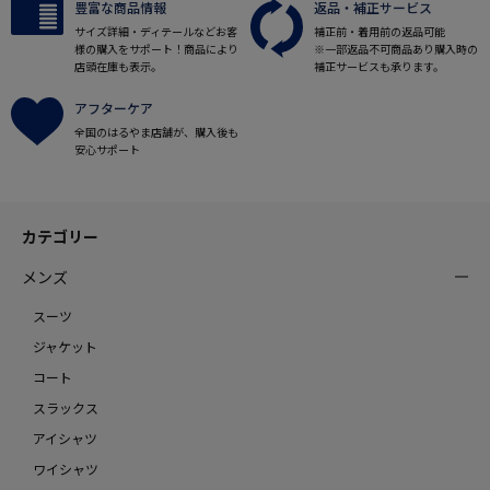
豊富な商品情報
返品・補正サービス
サイズ詳細・ディテールなどお客
補正前・着用前の返品可能
様の購入をサポート！商品により
※一部返品不可商品あり購入時の
店頭在庫も表示。
補正サービスも承ります。
アフターケア
全国のはるやま店舗が、購入後も
安心サポート
カテゴリー
メンズ
スーツ
ジャケット
コート
スラックス
アイシャツ
ワイシャツ