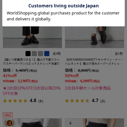
全4色
全1色
【届いて即着用できる！】裾上げ不要スラッ
【KATHARINEEHAMNETT-キャサリン・イー・
クステーパードシルエットストレッチ洗濯OK
ハムネット-】裾上げ済みスーパーストレッチ
イージーケア【SmartPick！】
パンツチノパンウォッシャブルホワイト無地
価格：
価格：
5,489円
8,800円
(税込)
(税込)
42%off
50%off
3,190円
4,389円
WEB価格：
(税込)
WEB価格：
(税込)
★2点目10%OFF/3点目以降20%
2点目半額セール対象商品
OFF対象
4.8
4.7
（5）
（3）
SALE
3
4