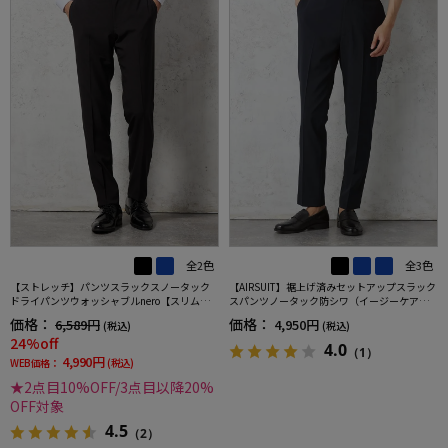
全2色
全3色
【ストレッチ】パンツスラックスノータック
【AIRSUIT】裾上げ済みセットアップスラック
ドライパンツウォッシャブルnero【スリムデ
スパンツノータック防シワ（イージーケア）
ザイン】
ストレッチ通年吸水速乾UVカット春夏
価格：
価格：
6,589円
4,950円
(税込)
(税込)
24%off
4.0
（1）
4,990円
WEB価格：
(税込)
★2点目10%OFF/3点目以降20%
OFF対象
4.5
（2）