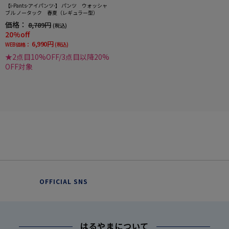
【i-Pants-アイパンツ-】 パンツ ウォッシャ
ブル ノータック 春夏（レギュラー型）
価格：
8,789円
(税込)
20%off
6,990円
WEB価格：
(税込)
★2点目10%OFF/3点目以降20%
OFF対象
OFFICIAL SNS
はるやまについて