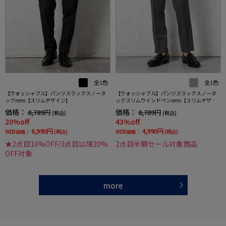
全1色
全1色
【ウォッシャブル】パンツスラックスノータ
【ウォッシャブル】パンツスラックスノータ
ックnero【スリムデザイン】
ックスリムウインドペンnero【スリムデザイ
ン】
価格：
価格：
8,789円
8,789円
(税込)
(税込)
20%off
43%off
6,990円
4,990円
WEB価格：
(税込)
WEB価格：
(税込)
★2点目10%OFF/3点目以降20%
2点目半額セール対象商品
OFF対象
more