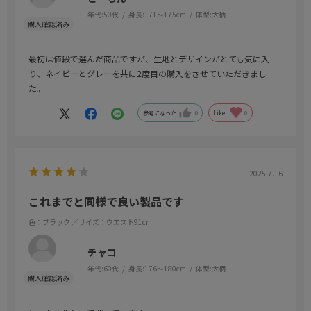
年代:
50代
身長:
171～175cm
体型:
大柄
最初は値段で選んだ商品ですが、生地とデザインがとても気に入
り、ネイビーとグレーを共に2度目の購入をさせていただきまし
た。
参考になった
0
Like!
0
2025.7.16
これまでと同様で良い製品です
色：ブラック
／サイズ：ウエスト91cm
チャコ
年代:
60代
身長:
176～180cm
体型:
大柄