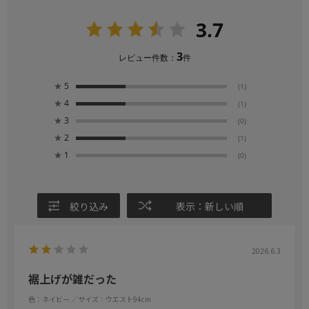
3.7
3
レビュー件数：
件
★
5
(1)
★
4
(1)
★
3
(0)
★
2
(1)
★
1
(0)
絞り込み
表示：新しい順
2026.6.3
裾上げが雑だった
色：ネイビー
／サイズ：ウエスト94cm