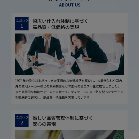
ABOUT US
幅広い仕入れ体制に基づく
こだわり
1
高品質・低価格の実現
1974年の設立以来培ってきた圧倒的な流通経路を駆使し、大量仕入れや国内
外の生地メーカー様との共同開発などで素材の低コスト化に成功しました。
また実用的な機能性を生み出す仕立て、ディテールにまで気を配ったデザイン
を徹底的に追求し、高品質・低価格を実現しています
厳しい品質管理体制に基づく
こだわり
2
安心の実現