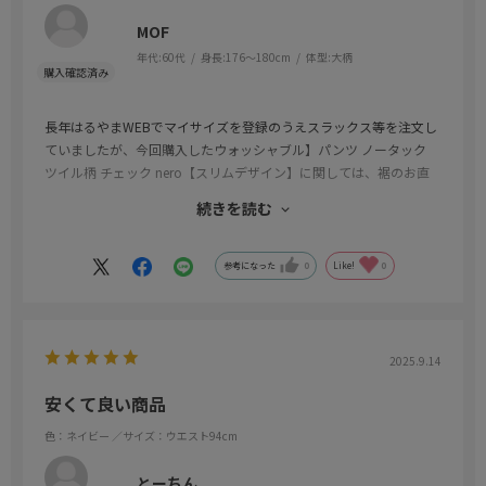
MOF
年代:
60代
身長:
176～180cm
体型:
大柄
長年はるやまWEBでマイサイズを登録のうえスラックス等を注文し
ていましたが、今回購入したウォッシャブル】パンツ ノータック
ツイル柄 チェック nero【スリムデザイン】に関しては、裾のお直
しを合わせてオーダーしましたが、裾上げ後スラックスの折り目が
続きを読む
２重になっていました。過去の注文ではそんな事が無かったので、
非常に残念でした。
参考になった
0
Like!
0
2025.9.14
安くて良い商品
色：ネイビー
／サイズ：ウエスト94cm
とーちん