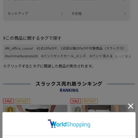
セットアップ
その他
#この商品に関するタグで探す
#M_office_casual
#2点10%OFF、3点目以降20%OFF対象商品（スラックス）
#summerbusiness26
#パンツセットセール_メンズ
#パンツ 洗える
もっと見る
※クリックするとタグに関連した商品が表示されます。
スラックス売れ筋ランキング
RANKING
SALE
OUTLET
SALE
OUTLET
1
2