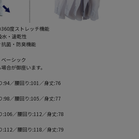
360度ストレッチ機能
吸水・速乾性
ぐ抗菌・防臭機能
】ベーシック
る場合が御座います。
:94／腰回り:101／身丈:76
:98／腰回り:105／身丈:77
:106／腰回り:112／身丈:78
:112／腰回り:118／身丈:79