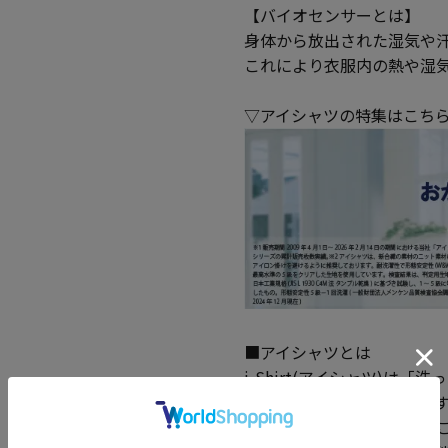
【バイオセンサーとは】
身体から放出された湿気や
これにより衣服内の熱や湿
▽アイシャツの特集はこち
■アイシャツとは
i-Shirt(アイシャツ)
完全ノーアイロンシャツで
夜洗濯をして翌朝には着る