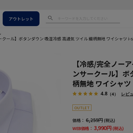
アウトレット
ン
ル】ボタンダウン 吸湿冷感 高通気 ツイル 織柄無地 ワイシャツ i-sh
【冷感/完全ノー
ンサークール】ボタ
柄無地 ワイシャツ i
4.8
（4）
レビ
OUTLET
6,259円
価格：
(税込)
3,990円
WEB価格：
(税込)