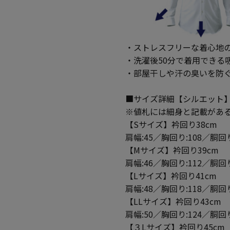
・ストレスフリーな着心地の
・洗濯後50分で着用できる
・部屋干しや汗の臭いを防
■サイズ詳細【シルエット
※値札には細身と記載があ
【Sサイズ】衿回り38cm
肩幅:45／胸回り:108／胴回り
【Mサイズ】衿回り39cm
肩幅:46／胸回り:112／胴回り
【Lサイズ】衿回り41cm
肩幅:48／胸回り:118／胴回り
【LLサイズ】衿回り43cm
肩幅:50／胸回り:124／胴回り
【３Lサイズ】衿回り45cm