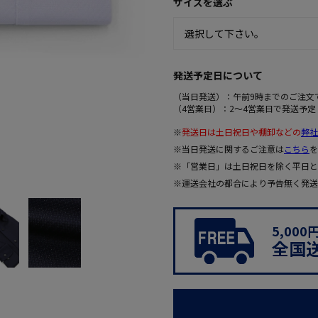
サイズを選ぶ
発送予定日について
（当日発送）：午前9時までのご注文
（4営業日）：2～4営業日で発送予定
※
発送日は土日祝日や棚卸などの
弊社
※当日発送に関するご注意は
こちら
を
※「営業日」は土日祝日を除く平日と
※運送会社の都合により予告無く発送
5,00
全国