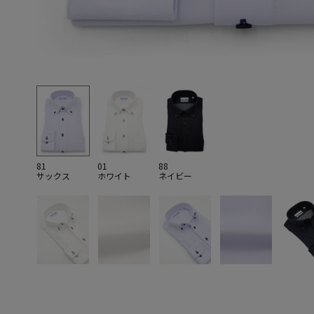
81
01
88
サックス
ホワイト
ネイビー