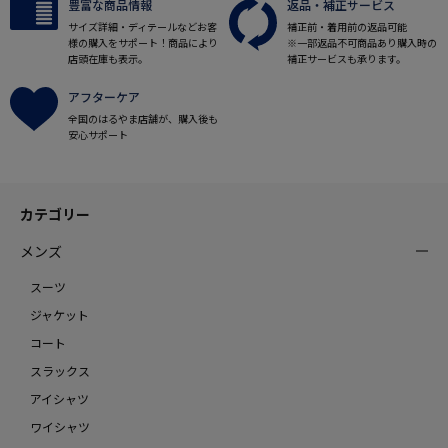
豊富な商品情報
返品・補正サービス
サイズ詳細・ディテールなどお客
補正前・着用前の返品可能
様の購入をサポート！商品により
※一部返品不可商品あり購入時の
店頭在庫も表示。
補正サービスも承ります。
アフターケア
全国のはるやま店舗が、購入後も
安心サポート
カテゴリー
メンズ
スーツ
ジャケット
コート
スラックス
アイシャツ
ワイシャツ