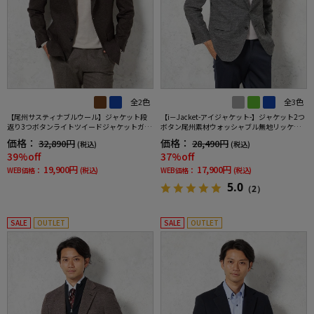
全2色
全3色
【尾州サスティナブルウール】ジャケット段
【i－Jacket-アイジャケット-】ジャケット2つ
返り3つボタンライトツイードジャケットガン
ボタン尾州素材ウォッシャブル無地リッケン
クラブリッケンバッカー秋冬
バッカー秋冬
価格：
価格：
32,890円
28,490円
(税込)
(税込)
39%off
37%off
19,900円
17,900円
WEB価格：
(税込)
WEB価格：
(税込)
5.0
（2）
SALE
OUTLET
SALE
OUTLET