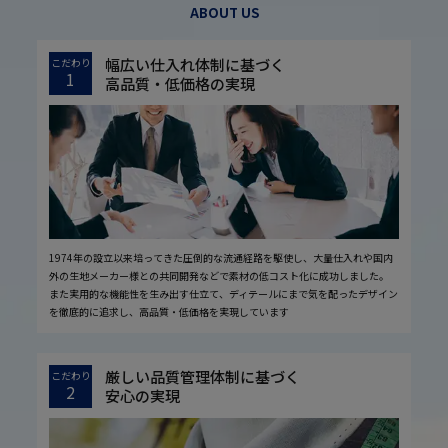
ABOUT US
幅広い仕入れ体制に基づく
こだわり
1
高品質・低価格の実現
1974年の設立以来培ってきた圧倒的な流通経路を駆使し、大量仕入れや国内
外の生地メーカー様との共同開発などで素材の低コスト化に成功しました。
また実用的な機能性を生み出す仕立て、ディテールにまで気を配ったデザイン
を徹底的に追求し、高品質・低価格を実現しています
厳しい品質管理体制に基づく
こだわり
2
安心の実現