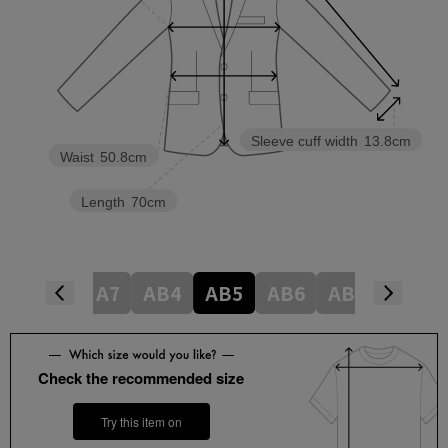
Sleeve cuff width
13.8cm
Waist
50.8cm
Length
70cm
A5
A6
A7
AB4
AB5
AB6
AB7
BB4
Check the recommended size
Try this item on