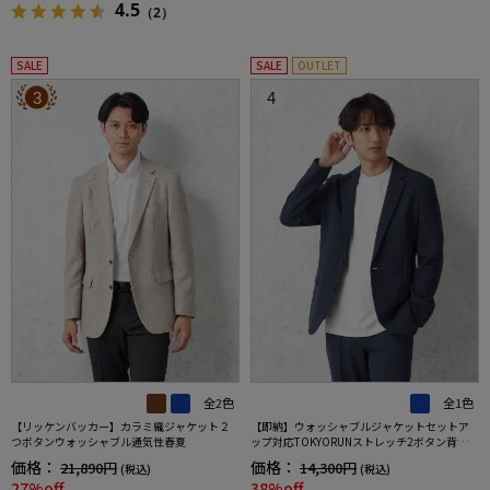
4.5
（2）
SALE
SALE
OUTLET
3
4
全2色
全1色
【リッケンバッカー】カラミ織ジャケット２
【即納】ウォッシャブルジャケットセットア
つボタンウォッシャブル通気性春夏
ップ対応TOKYORUNストレッチ2ボタン背抜き
仕様ブレスエフェクト生地春夏
価格：
価格：
21,890円
14,300円
(税込)
(税込)
27%off
38%off