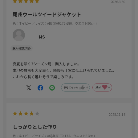
2026.3.30
尾州ウールツイードジャケット
色：ネイビー
／サイズ：AB7(身長175-180、ウエスト90cm)
MS
真夏を除く3シーズン用に購入しました。
生地の質感も大変良く、縫製も丁寧に仕上げられていました。
これから長く着れそうで楽しみです。
参考になった
0
Like!
0
2025.11.16
しっかりとした作り
色：ネイビー
／サイズ：A6(身長170-175、ウエスト82cm)