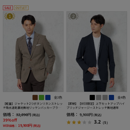
SALE
OUTLET
1
2
全3色
全4色
【軽量】ジャケット2つボタンリネンストレッ
【即納】【WEB限定】上下セットアップハイ
チ吸水速乾裏地無地リッケンバッカーブラッ
ブリッドジャージーストレッチ無地通年
ク春夏
価格：
価格：
32,890円
9,900円
(税込)
(税込)
39%off
3.2
（5）
19,900円
WEB価格：
(税込)