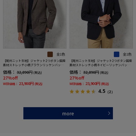
全1色
全1色
【尾州ニット生地】ジャケット2つボタン国産
【尾州ニット生地】ジャケット2つボタン国産
素材ストレッチ小柄ブラウンリッケンバッカ
素材ストレッチ小柄ネイビーリッケンバッカ
ー秋冬
ー秋冬
価格：
価格：
32,890円
32,890円
(税込)
(税込)
27%off
27%off
23,900円
23,900円
WEB価格：
(税込)
WEB価格：
(税込)
4.5
（2）
more