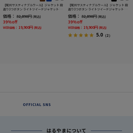
【尾州サスティナブルウール】ジャケット 段
【尾州サスティナブルウール】ジャケット 段
返り3つボタン ライトツイードジャケット ガ
返り3つボタン ライトツイードジャケット グ
ンクラブ リッケンバッカー 秋冬
レンチェック リッケンバッカー 秋冬
価格：
価格：
32,890円
32,890円
(税込)
(税込)
39%off
39%off
19,900円
19,900円
WEB価格：
(税込)
WEB価格：
(税込)
5.0
（2）
OFFICIAL SNS
はるやまについて