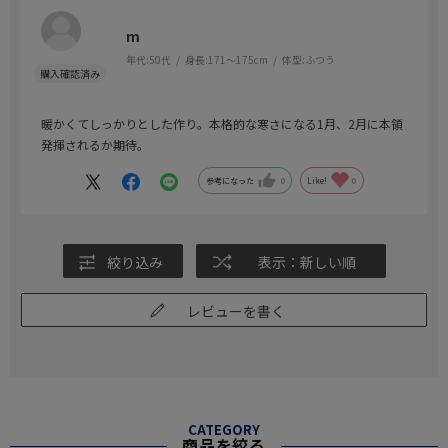
m
年代:
50代
身長:
171～175cm
体型:
ふつう
暖かくてしっかりとした作り。本格的な寒さになる1月、2月に本領
発揮されるか期待。
参考になった
0
Like!
0
絞り込み
表示：新しい順
レビューを書く
CATEGORY
商品を絞る