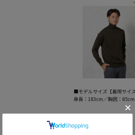
■モデルサイズ【着用サイズ
身長：183cm／胸囲：85c
【パンツ特長】
・脚長パンツ