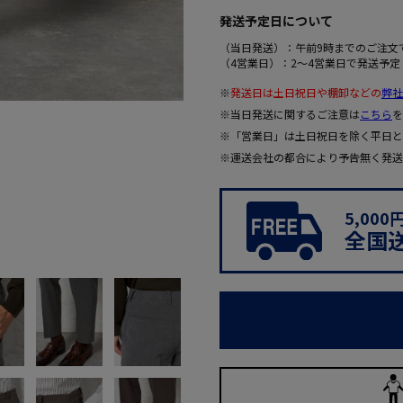
発送予定日について
（当日発送）：午前9時までのご注文
（4営業日）：2～4営業日で発送予定
※
発送日は土日祝日や棚卸などの
弊社
※当日発送に関するご注意は
こちら
を
※「営業日」は土日祝日を除く平日と
※運送会社の都合により予告無く発送
5,00
全国