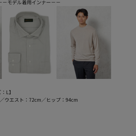
－－モデル着用インナー－－
：L】
m／ウエスト：72cm／ヒップ：94cm