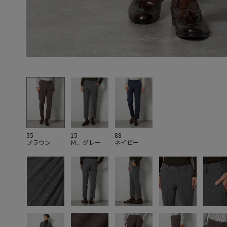
55
15
88
ブラウン
Ｍ．グレー
ネイビー