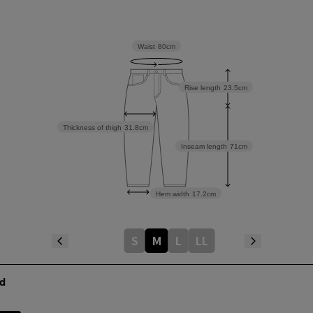
Waist
80cm
Rise length
23.5cm
Thickness of thigh
31.8cm
Inseam length
71cm
Hem width
17.2cm
S
M
L
LL
d