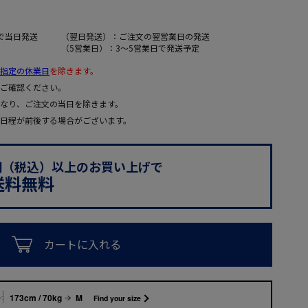
で当日発送
（翌日発送）：ご注文の翌営業日の発送
（5営業日）：3～5営業日で発送予定
指定の休業日
を除きます。
ご確認ください。
なり、ご注文の当日を除きます。
日程が前後する場合がございます。
0円（税込）以上のお買い上げで
送料無料
カートに入れる
173cm / 70kg
M
Find your size