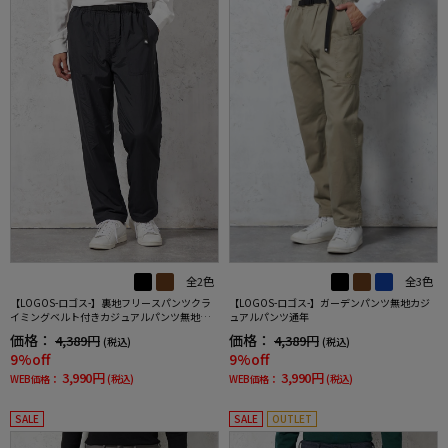
全3色
全2色
【LOGOS-ロゴス-】ガーデンパンツ無地カジ
【LOGOS-ロゴス-】裏地フリースパンツクラ
ュアルパンツ通年
イミングベルト付きカジュアルパンツ無地秋
冬
価格：
価格：
4,389円
4,389円
(税込)
(税込)
9%off
9%off
3,990円
3,990円
WEB価格：
(税込)
WEB価格：
(税込)
SALE
SALE
OUTLET