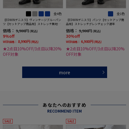
全4色
全1色
【EDWINデニスラ】ヴィンテージブルーパン
【EDWINデニスラ】パンツ【セットアップ商
ツ【セットアップ商品有】ストレッチ無地通
品有】ストレッチグレンチェック通年
年
価格：
価格：
9,900円
9,900円
(税込)
(税込)
9%off
30%off
8,990円
6,900円
WEB価格：
(税込)
WEB価格：
(税込)
★2点目10%OFF/3点目以降20%
★2点目10%OFF/3点目以降20%
OFF対象
OFF対象
more
あなたへのおすすめ
RECOMMEND ITEM
SALE
SALE