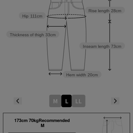
Rise length
28cm
Hip
111cm
Thickness of thigh
33cm
Inseam length
73cm
Hem width
20cm
M
L
LL
173cm 70kgRecommended
M