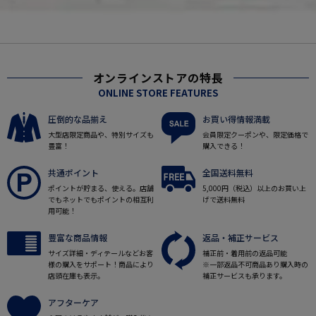
オンラインストアの特長
ONLINE STORE FEATURES
圧倒的な品揃え
お買い得情報満載
大型店限定商品や、特別サイズも
会員限定クーポンや、限定価格で
豊富！
購入できる！
共通ポイント
全国送料無料
ポイントが貯まる、使える。店舗
5,000円（税込）以上のお買い上
でもネットでもポイントの相互利
げで送料無料
用可能！
豊富な商品情報
返品・補正サービス
サイズ詳細・ディテールなどお客
補正前・着用前の返品可能
様の購入をサポート！商品により
※一部返品不可商品あり購入時の
店頭在庫も表示。
補正サービスも承ります。
アフターケア