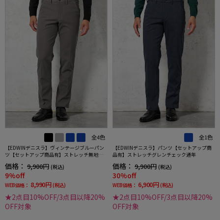
全4色
全1色
【EDWINデニスラ】ヴィンテージブルーパン
【EDWINデニスラ】パンツ【セットアップ商
ツ【セットアップ商品有】ストレッチ無地通
品有】ストレッチグレンチェック通年
年
価格：
価格：
9,900円
9,900円
(税込)
(税込)
9%off
30%off
8,990円
6,900円
WEB価格：
(税込)
WEB価格：
(税込)
★2点目10%OFF/3点目以降20%
★2点目10%OFF/3点目以降20%
OFF対象
OFF対象