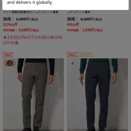
全3色
全1色
【LOGOS-ロゴス-】ガーデンパンツ無地カジ
【RUCKENBACCHAR】ストレッチ5ポケット
ュアルパンツ通年
パンツ接触冷感無地カジュアルパンツ春夏
価格：
価格：
4,389円
6,490円
(税込)
(税込)
9%off
32%off
3,990円
4,389円
WEB価格：
(税込)
WEB価格：
(税込)
★2点目10%OFF/3点目以降20%
OFF対象
SALE
SALE
OUTLET
3
4