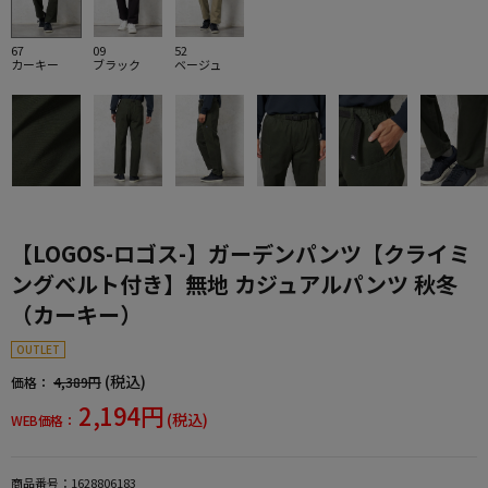
67
09
52
カーキー
ブラック
ベージュ
【LOGOS-ロゴス-】ガーデンパンツ【クライミ
ングベルト付き】無地 カジュアルパンツ 秋冬
（カーキー）
OUTLET
(税込)
価格：
4,389円
2,194円
(税込)
WEB価格：
商品番号：
1628806183