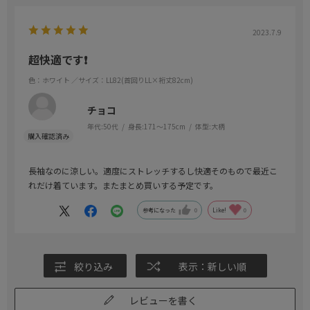
2023.7.9
超快適です❗
色：ホワイト
／サイズ：LL82(首回りLL×裄丈82cm)
チョコ
年代:
50代
身長:
171～175cm
体型:
大柄
長袖なのに涼しい。適度にストレッチするし快適そのもので最近こ
れだけ着ています。またまとめ買いする予定です。
参考になった
0
Like!
0
絞り込み
表示：新しい順
レビューを書く