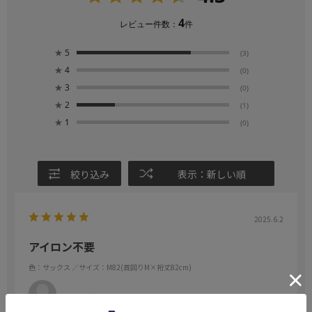
4
レビュー件数：
件
★
5
(3)
★
4
(0)
★
3
(0)
★
2
(1)
★
1
(0)
絞り込み
表示：新しい順
2025.6.2
アイロン不要
色：サックス
／サイズ：M82(首回りM×裄丈82cm)
まつ