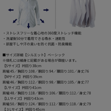
・ストレスフリーな着心地の360度ストレッチ機能
・洗濯後50分で着用できる吸水・速乾性
・部屋干しや汗の臭いを防ぐ抗菌・防臭機能
■サイズ詳細【シルエット】ベーシック
※値札には細身と記載がある場合が御座います。
【Sサイズ】衿回り38cm
肩幅:45／胸回り:108／胴回り:94／腰回り:101／身丈:76
【Mサイズ】衿回り39cm
肩幅:46／胸回り:112／胴回り:98／腰回り:105／身丈:77
【Lサイズ】衿回り41cm
肩幅:48／胸回り:118／胴回り:106／腰回り:112／身丈:78
【LLサイズ】衿回り43cm
肩幅:50／胸回り:124／胴回り:112／腰回り:118／身丈:79
【３Lサイズ】衿回り45cm