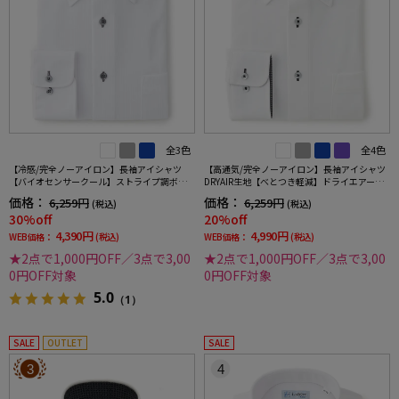
全3色
全4色
【冷感/完全ノーアイロン】長袖アイシャツ
【高通気/完全ノーアイロン】長袖アイシャツ
【バイオセンサークール】ストライプ調ボタ
DRYAIR生地【べとつき軽減】ドライエアー刺
ンダウンストライプ形態安定ストレッチ防汚
し子調ボタンダウン別布織柄無地形態安定ス
価格：
価格：
6,259円
6,259円
(税込)
(税込)
効果吸汗速乾ワイシャツ春夏
トレッチ防汚効果吸汗速乾ワイシャツ春夏
30%off
20%off
4,390円
4,990円
WEB価格：
(税込)
WEB価格：
(税込)
★2点で1,000円OFF／3点で3,00
★2点で1,000円OFF／3点で3,00
0円OFF対象
0円OFF対象
5.0
（1）
SALE
OUTLET
SALE
3
4