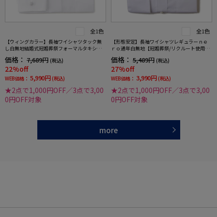
全1色
全1色
【ウィングカラー】長袖ワイシャツタック無
【形態安定】長袖ワイシャツレギュラーｎｅ
し白無地結婚式冠婚葬祭フォーマルタキシー
ｒｏ通年白無地【冠婚葬祭/リクルート使用
ドモーニング正礼装蝶ネクタイ向け
可】
価格：
価格：
7,689円
5,489円
(税込)
(税込)
22%off
27%off
5,990円
3,990円
WEB価格：
(税込)
WEB価格：
(税込)
★2点で1,000円OFF／3点で3,00
★2点で1,000円OFF／3点で3,00
0円OFF対象
0円OFF対象
more