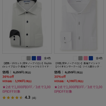
全4色
全4色
【遮熱・UVカット/完全ノーアイロン】Rayblo
【冷感/完全ノーアイロン】長袖アイシャツ
ck-レイブロック-長袖アイシャツセミワイドス
【バイオセンサークール】ツイル調カッタウ
トライプワイシャツi-shirt
ェイ織柄無地形態安定ストレッチ防汚効果吸
価格：
価格：
6,259円
6,259円
(税込)
(税込)
汗速乾ワイシャツ春夏
36%off
30%off
3,990円
4,390円
WEB価格：
(税込)
WEB価格：
(税込)
★2点で1,000円OFF／3点で3,00
★2点で1,000円OFF／3点で3,00
0円OFF対象
0円OFF対象
4.3
（4）