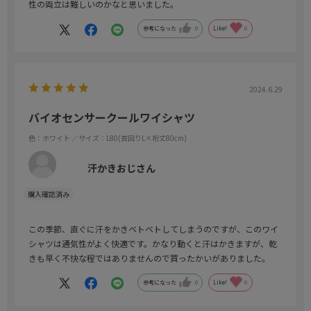
性の両立は難しいのかなと思いました。
参考になった
0
Like!
0
2024.6.29
バイオセンサークールワイシャツ
色：ホワイト
／サイズ：L80(首回りL×裄丈80cm)
汗かきおじさん
この季節、直ぐに汗をかきベトベトしてしまうのですが、このワイ
シャツは通気性がよく快適です。かなり動くと汗はかきますが、乾
きも早く不快な程ではありませんので買ったかいがありました。
参考になった
0
Like!
0