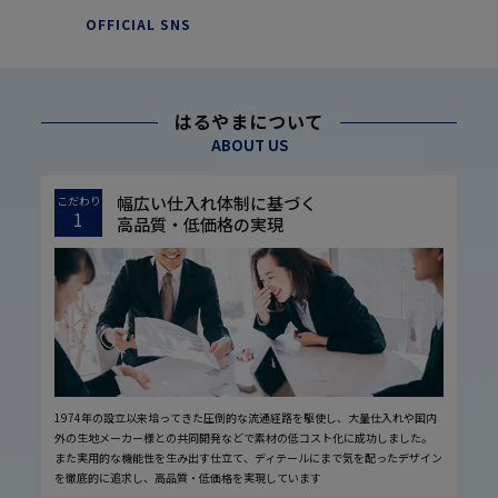
OFFICIAL SNS
はるやまについて
ABOUT US
幅広い仕入れ体制に基づく
こだわり
1
高品質・低価格の実現
1974年の設立以来培ってきた圧倒的な流通経路を駆使し、大量仕入れや国内
外の生地メーカー様との共同開発などで素材の低コスト化に成功しました。
また実用的な機能性を生み出す仕立て、ディテールにまで気を配ったデザイン
を徹底的に追求し、高品質・低価格を実現しています