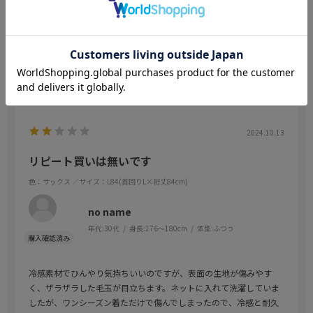
年代:
40代
身長:
171～175cm
体型:
ふつう
アイロンの必要がなく着心地が良いのですぐに買い増ししました。
参考になった
0
Like!
0
2024.10.13
リピート買いは無いです
色：サックス
／サイズ：L84(首回りL×裄丈84cm)
no name
年代:
30代
身長:
176～180cm
体型:
ふつう
冷感素材でひんやり気持ちいいのですが、表面の生地が傷みやす
く、ザラザラした毛玉が目立ちます。ネットに入れて洗濯していま
したが、ワンシーズン着ただけで傷んでしまったので、冷感と耐久