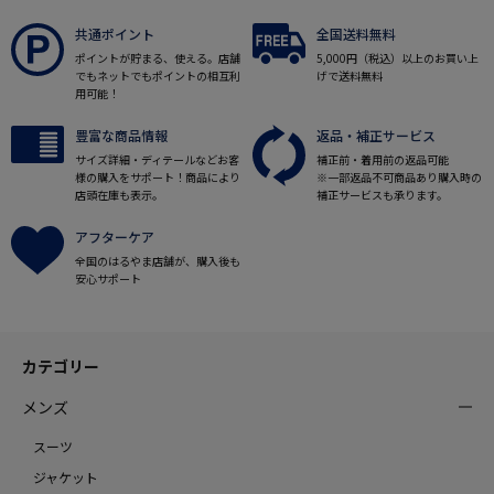
共通ポイント
全国送料無料
ポイントが貯まる、使える。店舗
5,000円（税込）以上のお買い上
でもネットでもポイントの相互利
げで送料無料
用可能！
豊富な商品情報
返品・補正サービス
サイズ詳細・ディテールなどお客
補正前・着用前の返品可能
様の購入をサポート！商品により
※一部返品不可商品あり購入時の
店頭在庫も表示。
補正サービスも承ります。
アフターケア
全国のはるやま店舗が、購入後も
安心サポート
カテゴリー
メンズ
スーツ
ジャケット