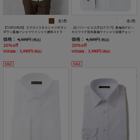
全1色
全1色
【TOKYORUN】スマカジ３６５シャツボタン
【ビバリーヒルズポロクラブ】長袖白ドビー
ダウン長袖Ｙシャツワイシャツ通年ストライ
セミワイド別布長袖ワイシャツ白場チェック
プ
形態安定ワイシャツ通年
価格：
価格：
4,389円
4,389円
(税込)
(税込)
20%off
20%off
3,490円
3,490円
WEB価格：
(税込)
WEB価格：
(税込)
SALE
SALE