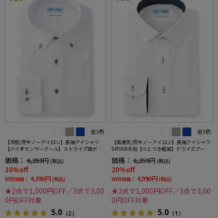
全3色
全3色
【冷感/完全ノーアイロン】長袖アイシャツ
【高通気/完全ノーアイロン】長袖アイシャツ
【バイオセンサークール】ストライプ調ボタ
DRYAIR生地【べとつき軽減】ドライエアース
ンダウンストライプ形態安定ストレッチ防汚
トライプ調セミワイド別布ストライプ形態安
価格：
価格：
6,259円
6,259円
(税込)
(税込)
効果吸汗速乾ワイシャツ春夏
定ストレッチ防汚効果吸汗速乾ワイシャツ春
30%off
20%off
夏
4,390円
4,990円
WEB価格：
(税込)
WEB価格：
(税込)
★2点で1,000円OFF／3点で3,00
★2点で1,000円OFF／3点で3,00
0円OFF対象
0円OFF対象
5.0
5.0
（2）
（1）