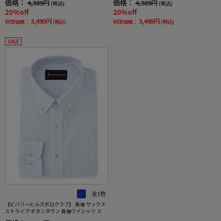
価格：
価格：
4,389円
4,389円
(税込)
(税込)
20%off
20%off
3,490円
3,490円
WEB価格：
(税込)
WEB価格：
(税込)
SALE
全1色
【ビバリーヒルズポロクラブ】 長袖 サックス
ストライプ ボタンダウン 長袖ワイシャツ スト
ライプ 形態安定 ワイシャツ 通年