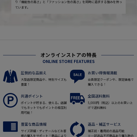
り「機能性の高さ」と「ファッション性の高さ」を同時に追求する強みを持っ
ています。
オンラインストアの特長
ONLINE STORE FEATURES
圧倒的な品揃え
お買い得情報満載
大型店限定商品や、特別サイズも
会員限定クーポンや、限定価格で
豊富！
購入できる！
共通ポイント
全国送料無料
ポイントが貯まる、使える。店舗
5,000円（税込）以上のお買い上
でもネットでもポイントの相互利
げで送料無料
用可能！
豊富な商品情報
返品・補正サービス
サイズ詳細・ディテールなどお客
補正前・着用前の返品可能
様の購入をサポート！商品により
※一部返品不可商品あり購入時の