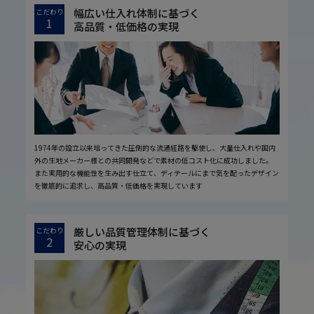
幅広い仕入れ体制に基づく
こだわり
1
高品質・低価格の実現
1974年の設立以来培ってきた圧倒的な流通経路を駆使し、大量仕入れや国内
外の生地メーカー様との共同開発などで素材の低コスト化に成功しました。
また実用的な機能性を生み出す仕立て、ディテールにまで気を配ったデザイン
を徹底的に追求し、高品質・低価格を実現しています
厳しい品質管理体制に基づく
こだわり
2
安心の実現