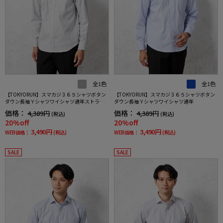
全1色
全1色
【TOKYORUN】スマカジ３６５シャツボタン
【TOKYORUN】スマカジ３６５シャツボタン
ダウン長袖Ｙシャツワイシャツ通年ストライ
ダウン長袖Ｙシャツワイシャツ通年
プ
価格：
価格：
4,389円
4,389円
(税込)
(税込)
20%off
20%off
3,490円
3,490円
WEB価格：
(税込)
WEB価格：
(税込)
SALE
SALE