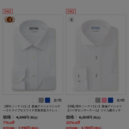
SALE
SALE
3
4
全3色
全4色
【完全ノーアイロン】長袖アイシャツシャド
【冷感/完全ノーアイロン】長袖アイシャツ
ーストライプセミワイド形態安定ストレッチ
【バイオセンサークール】ツイル調カッタウ
吸汗速乾ワイシャツ通年
ェイ織柄無地形態安定ストレッチ防汚効果吸
価格：
価格：
4,290円
6,259円
(税込)
(税込)
汗速乾ワイシャツ春夏
7%off
30%off
3,990円
4,390円
WEB価格：
(税込)
WEB価格：
(税込)