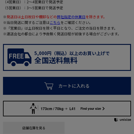
（4営業日）：2～4営業日で発送予定
（5営業日）：3～5営業日で発送予定
※
発送日は土日祝日や棚卸などの
弊社指定の休業日
を除きます。
※当日発送に関するご注意は
こちら
をご確認ください。
※「営業日」は土日祝日を除く平日となり、ご注文の当日を除きます。
※運送会社の都合により予告無く発送日程が前後する場合がございます。
5,000円（税込）以上のお買い上げで
全国送料無料
カートに入れる
173cm / 70kg
L41
Find your size
店舗在庫を見る