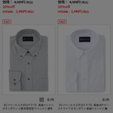
価格：
価格：
4,389円
4,389円
(税込)
(税込)
20%off
20%off
3,490円
3,490円
WEB価格：
(税込)
WEB価格：
(税込)
SALE
SALE
全1色
全1色
【ビバリーヒルズポロクラブ】 長袖Ｙシャツ
【ビバリーヒルズポロクラブ】 長袖 白ドビー
ボタンダウン 小柄 形態安定 ワイシャツ 通年
ストライプ ボタンダウン 長袖ワイシャツ 織柄
無地 形態安定 ワイシャツ 通年