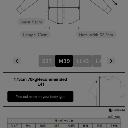
Waist
51cm
Length
73cm
Hem width
52.5cm
S37
M39
LL43
L41
173cm 70kgRecommended
L41
Find out more on your body type