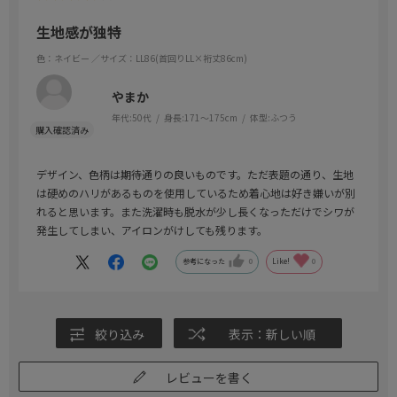
生地感が独特
色：ネイビー
／サイズ：LL86(首回りLL×裄丈86cm)
やまか
年代:
50代
身長:
171～175cm
体型:
ふつう
デザイン、色柄は期待通りの良いものです。ただ表題の通り、生地
は硬めのハリがあるものを使用しているため着心地は好き嫌いが別
れると思います。また洗濯時も脱水が少し長くなっただけでシワが
発生してしまい、アイロンがけしても残ります。
参考になった
0
Like!
0
絞り込み
表示：新しい順
レビューを書く