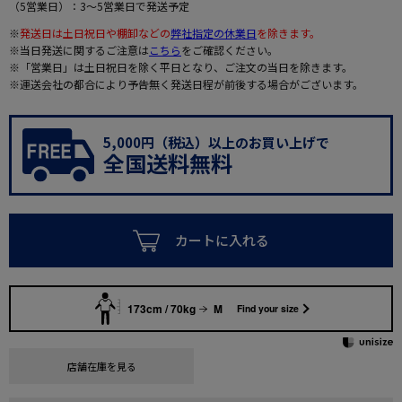
（5営業日）：3～5営業日で発送予定
※
発送日は土日祝日や棚卸などの
弊社指定の休業日
を除きます。
※当日発送に関するご注意は
こちら
をご確認ください。
※「営業日」は土日祝日を除く平日となり、ご注文の当日を除きます。
※運送会社の都合により予告無く発送日程が前後する場合がございます。
5,000円（税込）以上のお買い上げで
全国送料無料
カートに入れる
173cm / 70kg
M
Find your size
店舗在庫を見る