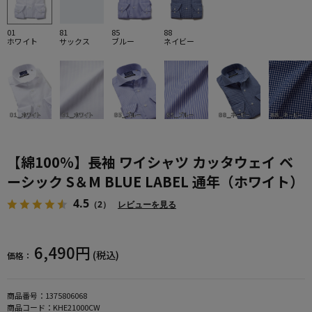
01
81
85
88
ホワイト
サックス
ブルー
ネイビー
【綿100％】長袖 ワイシャツ カッタウェイ ベ
ーシック S＆M BLUE LABEL 通年（ホワイト）
4.5
（2）
レビューを見る
6,490円
(税込)
価格：
商品番号：
1375806068
商品コード：
KHE21000CW