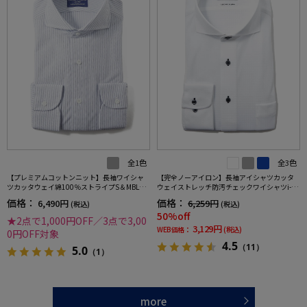
全1色
全3色
【プレミアムコットンニット】長袖ワイシャ
【完全ノーアイロン】長袖アイシャツカッタ
ツカッタウェイ綿100％ストライプS＆MBLUE
ウェイストレッチ防汚チェックワイシャツi-sh
LABEL通年
irt通年
価格：
価格：
6,490円
6,259円
(税込)
(税込)
50%off
★2点で1,000円OFF／3点で3,00
3,129円
WEB価格：
(税込)
0円OFF対象
4.5
（11）
5.0
（1）
more