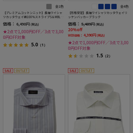
全1色
全4色
【プレミアムコットンニット】長袖ワイシャ
【形態安定】長袖ワイシャツカッタウェイリ
ツカッタウェイ綿100％ストライプS＆MBLUE
ッケンバッカーブラック
LABEL通年
価格：
価格：
6,490円
5,489円
(税込)
(税込)
20%off
★2点で1,000円OFF／3点で3,00
4,390円
WEB価格：
(税込)
0円OFF対象
★2点で1,000円OFF／3点で3,00
5.0
（1）
0円OFF対象
1.5
（2）
SALE
OUTLET
SALE
OUTLET