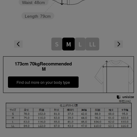
Waist
48cm
Length
79cm
S
M
L
LL
173cm 70kgRecommended
M
Find out more on your body type