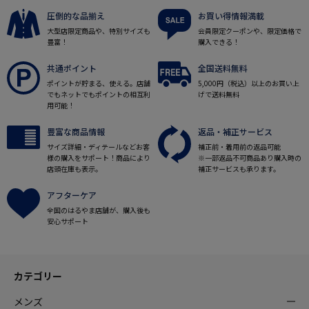
圧倒的な品揃え
お買い得情報満載
大型店限定商品や、特別サイズも
会員限定クーポンや、限定価格で
豊富！
購入できる！
共通ポイント
全国送料無料
ポイントが貯まる、使える。店舗
5,000円（税込）以上のお買い上
でもネットでもポイントの相互利
げで送料無料
用可能！
豊富な商品情報
返品・補正サービス
サイズ詳細・ディテールなどお客
補正前・着用前の返品可能
様の購入をサポート！商品により
※一部返品不可商品あり購入時の
店頭在庫も表示。
補正サービスも承ります。
アフターケア
全国のはるやま店舗が、購入後も
安心サポート
カテゴリー
メンズ