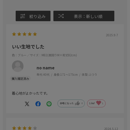
絞り込み
表示：新しい順
2025.9.7
いい生地でした
色：ブルー
／サイズ：M82(首回りM×裄丈82cm)
no name
年代:
40代
身長:
171～175cm
体型:
ふつう
着心地がよかったです。
参考になった
0
Like!
1
2024.5.12