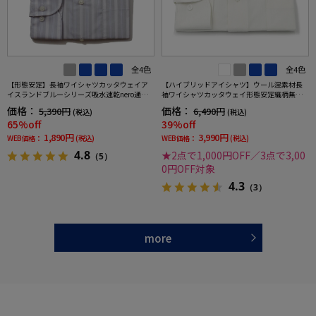
全4色
全4色
【形態安定】長袖ワイシャツカッタウェイア
【ハイブリッドアイシャツ】ウール混素材長
イスランドブルーシリーズ吸水速乾nero通年
袖ワイシャツカッタウェイ形態安定織柄無地
【スリムデザイン】
通年
価格：
価格：
5,390円
6,490円
(税込)
(税込)
65%off
39%off
1,890円
3,990円
WEB価格：
(税込)
WEB価格：
(税込)
4.8
★2点で1,000円OFF／3点で3,00
（5）
0円OFF対象
4.3
（3）
more