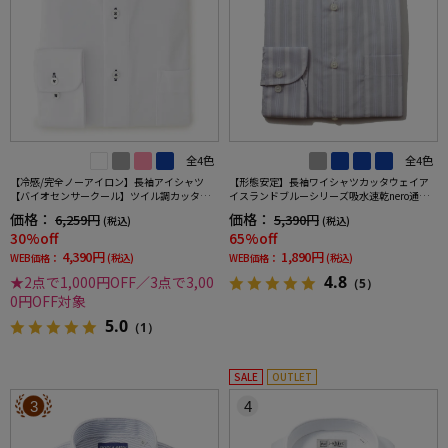
全4色
全4色
【冷感/完全ノーアイロン】長袖アイシャツ
【形態安定】長袖ワイシャツカッタウェイア
【バイオセンサークール】ツイル調カッタウ
イスランドブルーシリーズ吸水速乾nero通年
ェイ織柄無地形態安定ストレッチ防汚効果吸
【スリムデザイン】
価格：
価格：
6,259円
5,390円
(税込)
(税込)
汗速乾ワイシャツ春夏
30%off
65%off
4,390円
1,890円
WEB価格：
(税込)
WEB価格：
(税込)
4.8
★2点で1,000円OFF／3点で3,00
（5）
0円OFF対象
5.0
（1）
SALE
OUTLET
3
4