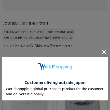
#この商品に関するタグで探す
#all_season_item
#ワイシャツ
#summerbusiness26
#2点で1000円引き、3点で3000円引き対象商品（メンズ)
※クリックするとタグに関連した商品が表示されます。
その他売れ筋ランキング
RANKING
SALE
SALE
OUTLET
1
2