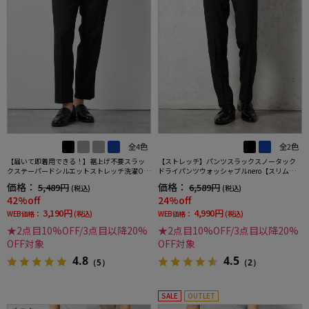
全4色
全2色
【届いて即着用できる！】裾上げ不要スラッ
【ストレッチ】パンツスラックスノータック
クステーパードシルエットストレッチ洗濯OK
ドライパンツウォッシャブルnero【スリムデ
イージーケア【SmartPick！】
ザイン】
価格：
価格：
5,489円
6,589円
(税込)
(税込)
42%off
24%off
3,190円
4,990円
WEB価格：
(税込)
WEB価格：
(税込)
★2点目10%OFF/3点目以降20%
★2点目10%OFF/3点目以降20%
OFF対象
OFF対象
4.8
4.5
（5）
（2）
SALE
OUTLET