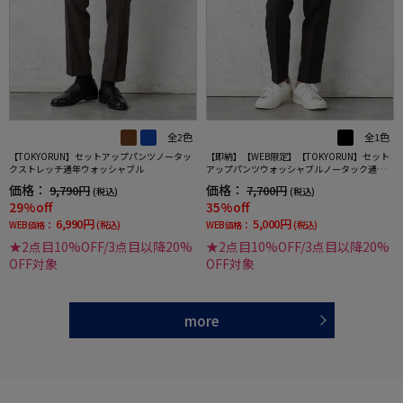
全2色
全1色
【TOKYORUN】セットアップパンツノータッ
【即納】【WEB限定】【TOKYORUN】セット
クストレッチ通年ウォッシャブル
アップパンツウォッシャブルノータック通年
ストレッチ
価格：
価格：
9,790円
7,700円
(税込)
(税込)
29%off
35%off
6,990円
5,000円
WEB価格：
(税込)
WEB価格：
(税込)
★2点目10%OFF/3点目以降20%
★2点目10%OFF/3点目以降20%
OFF対象
OFF対象
more