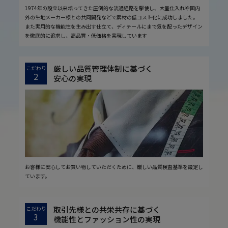
1974年の設立以来培ってきた圧倒的な流通経路を駆使し、大量仕入れや国内
外の生地メーカー様との共同開発などで素材の低コスト化に成功しました。
また実用的な機能性を生み出す仕立て、ディテールにまで気を配ったデザイン
を徹底的に追求し、高品質・低価格を実現しています
厳しい品質管理体制に基づく
こだわり
2
安心の実現
お客様に安心してお買い物していただくために、厳しい品質検査基準を設定し
ています。
取引先様との共栄共存に基づく
こだわり
3
機能性とファッション性の実現