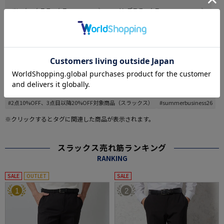
ツータックスラックス
メンズスラックス
セットアップ
その他
#この商品に関するタグで探す
#M_office_casual
#washable_pants
#2点10%OFF、3点目以降20%OFF対象商品（スラックス）
#summerbusiness26
※クリックするとタグに関連した商品が表示されます。
スラックス売れ筋ランキング
RANKING
SALE
OUTLET
SALE
1
2