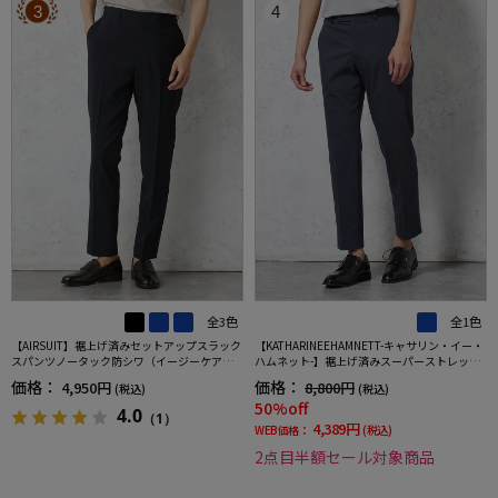
3
4
全3色
全1色
【AIRSUIT】裾上げ済みセットアップスラック
【KATHARINEEHAMNETT-キャサリン・イー・
スパンツノータック防シワ（イージーケア）
ハムネット-】裾上げ済みスーパーストレッチ
ストレッチ通年吸水速乾UVカット春夏
パンツチノパンウォッシャブルネイビー無地
価格：
価格：
4,950円
8,800円
(税込)
(税込)
50%off
4.0
（1）
4,389円
WEB価格：
(税込)
2点目半額セール対象商品