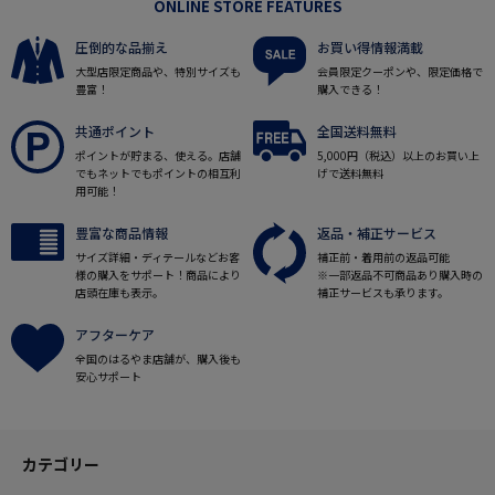
ONLINE STORE FEATURES
圧倒的な品揃え
お買い得情報満載
大型店限定商品や、特別サイズも
会員限定クーポンや、限定価格で
豊富！
購入できる！
共通ポイント
全国送料無料
ポイントが貯まる、使える。店舗
5,000円（税込）以上のお買い上
でもネットでもポイントの相互利
げで送料無料
用可能！
豊富な商品情報
返品・補正サービス
サイズ詳細・ディテールなどお客
補正前・着用前の返品可能
様の購入をサポート！商品により
※一部返品不可商品あり購入時の
店頭在庫も表示。
補正サービスも承ります。
アフターケア
全国のはるやま店舗が、購入後も
安心サポート
カテゴリー