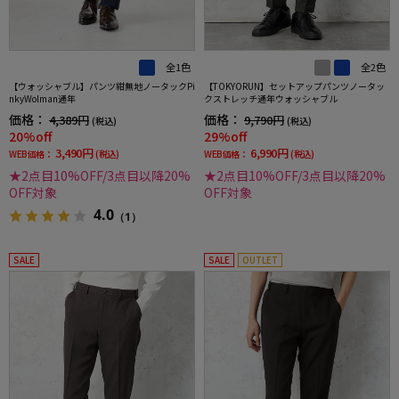
全1色
全2色
【ウォッシャブル】パンツ紺無地ノータックPi
【TOKYORUN】セットアップパンツノータッ
nkyWolman通年
クストレッチ通年ウォッシャブル
価格：
価格：
4,389円
9,790円
(税込)
(税込)
20%off
29%off
3,490円
6,990円
WEB価格：
(税込)
WEB価格：
(税込)
★2点目10%OFF/3点目以降20%
★2点目10%OFF/3点目以降20%
OFF対象
OFF対象
4.0
（1）
SALE
SALE
OUTLET