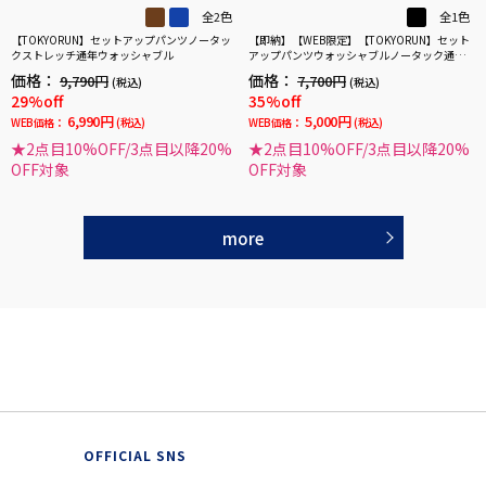
全2色
全1色
【TOKYORUN】セットアップパンツノータッ
【即納】【WEB限定】【TOKYORUN】セット
クストレッチ通年ウォッシャブル
アップパンツウォッシャブルノータック通年
ストレッチ
価格：
価格：
9,790円
7,700円
(税込)
(税込)
29%off
35%off
6,990円
5,000円
WEB価格：
(税込)
WEB価格：
(税込)
★2点目10%OFF/3点目以降20%
★2点目10%OFF/3点目以降20%
OFF対象
OFF対象
more
OFFICIAL SNS