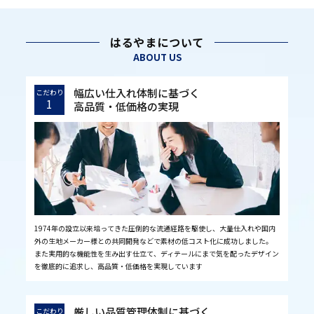
はるやまについて
ABOUT US
幅広い仕入れ体制に基づく
こだわり
1
高品質・低価格の実現
1974年の設立以来培ってきた圧倒的な流通経路を駆使し、大量仕入れや国内
外の生地メーカー様との共同開発などで素材の低コスト化に成功しました。
また実用的な機能性を生み出す仕立て、ディテールにまで気を配ったデザイン
を徹底的に追求し、高品質・低価格を実現しています
厳しい品質管理体制に基づく
こだわり