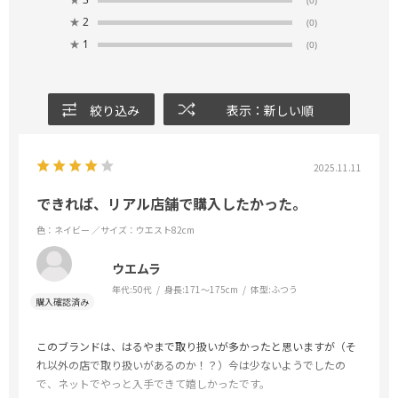
(0)
★
2
(0)
★
1
(0)
絞り込み
表示：新しい順
2025.11.11
できれば、リアル店舗で購入したかった。
色：ネイビー
／サイズ：ウエスト82cm
ウエムラ
年代:
50代
身長:
171～175cm
体型:
ふつう
このブランドは、はるやまで取り扱いが多かったと思いますが（そ
れ以外の店で取り扱いがあるのか！？）今は少ないようでしたの
で、ネットでやっと入手できて嬉しかったです。