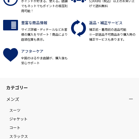
ポイントが貯まる、使える。店舗
5,000円（税込）以上のお買い上
でもネットでもポイントの相互利
げで送料無料
用可能！
豊富な商品情報
返品・補正サービス
サイズ詳細・ディテールなどお客
補正前・着用前の返品可能
様の購入をサポート！商品により
※一部返品不可商品あり購入時の
店頭在庫も表示。
補正サービスも承ります。
アフターケア
全国のはるやま店舗が、購入後も
安心サポート
カテゴリー
メンズ
スーツ
ジャケット
コート
スラックス