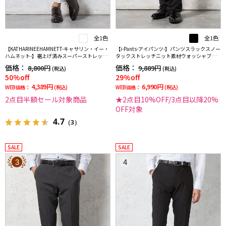
全1色
全1色
【KATHARINEEHAMNETT-キャサリン・イー・
【i-Pants-アイパンツ-】パンツスラックスノー
ハムネット-】裾上げ済みスーパーストレッチ
タックストレッチニット素材ウォッシャブル
パンツチノパンウォッシャブルホワイト無地
シャドウストライプRUCKENBACCHAR
価格：
価格：
8,800円
9,889円
(税込)
(税込)
50%off
29%off
4,389円
6,990円
WEB価格：
(税込)
WEB価格：
(税込)
2点目半額セール対象商品
★2点目10%OFF/3点目以降20%
OFF対象
4.7
（3）
SALE
SALE
3
4