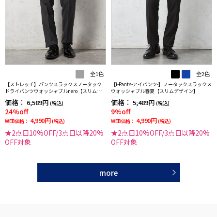
全1色
全2色
【ストレッチ】パンツスラックスノータック
【i-Pants-アイパンツ-】ノータックスラックス
ドライパンツウォッシャブルnero【スリムデ
ウォッシャブル春夏【スリムデザイン】
ザイン】
価格：
価格：
6,589円
5,489円
(税込)
(税込)
24%off
9%off
4,990円
4,990円
WEB価格：
(税込)
WEB価格：
(税込)
★2点目10%OFF/3点目以降20%
★2点目10%OFF/3点目以降20%
OFF対象
OFF対象
more