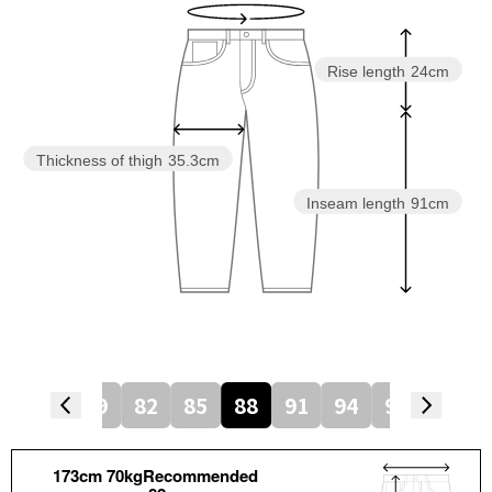
Rise length
24cm
Thickness of thigh
35.3cm
Inseam length
91cm
3
76
79
82
85
88
91
94
97
100
173cm 70kgRecommended