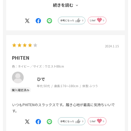
数回、本ブランドのスラックスを購入しましたが、機能面は最高で
続きを読む
した。
サラリー
マンですが、コロナ禍で極端にスーツ、スラックスを購入する事も
参考になった
0
Like!
0
なくなり、今回久しぶりにスラックスを購入。継続して販売しても
らえると嬉しいです。
2024.1.15
PHITEN
色：ネイビー
／サイズ：ウエスト88cm
ひで
年代:
50代
身長:
176～180cm
体型:
ふつう
いつもPHITENのスラックスです。履き心地が最高に気持ちいいで
す。
参考になった
0
Like!
0