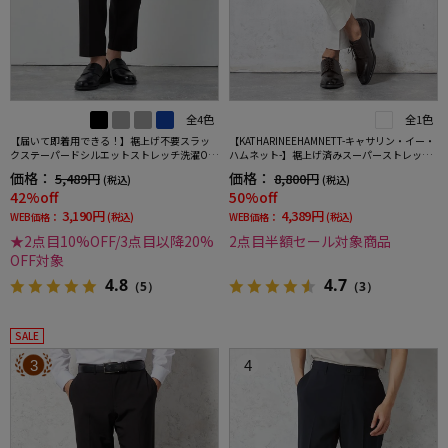
全4色
全1色
【届いて即着用できる！】裾上げ不要スラッ
【KATHARINEEHAMNETT-キャサリン・イー・
クステーパードシルエットストレッチ洗濯OK
ハムネット-】裾上げ済みスーパーストレッチ
イージーケア【SmartPick！】
パンツチノパンウォッシャブルホワイト無地
価格：
価格：
5,489円
8,800円
(税込)
(税込)
42%off
50%off
3,190円
4,389円
WEB価格：
(税込)
WEB価格：
(税込)
★2点目10%OFF/3点目以降20%
2点目半額セール対象商品
OFF対象
4.8
4.7
（5）
（3）
SALE
3
4