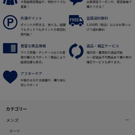
大型店限定商品や、特別サイズも
会員限定クーポンや、限定価格で
豊富！
購入できる！
共通ポイント
全国送料無料
ポイントが貯まる、使える。店舗
5,000円（税込）以上のお買い上
でもネットでもポイントの相互利
げで送料無料
用可能！
豊富な商品情報
返品・補正サービス
サイズ詳細・ディテールなどお客
補正前・着用前の返品可能
様の購入をサポート！商品により
※一部返品不可商品あり購入時の
店頭在庫も表示。
補正サービスも承ります。
アフターケア
全国のはるやま店舗が、購入後も
安心サポート
カテゴリー
メンズ
スーツ