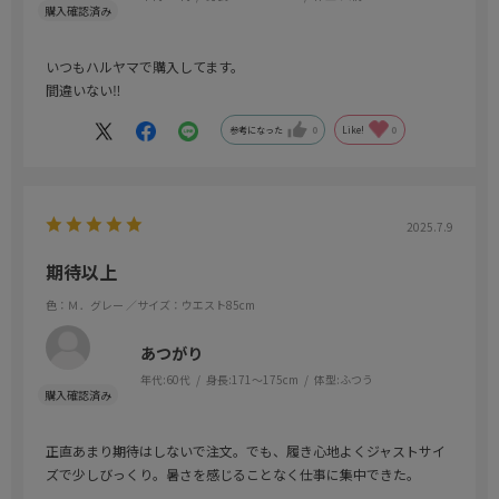
いつもハルヤマで購入してます。
間違いない‼️
参考になった
0
Like!
0
2025.7.9
期待以上
色：Ｍ．グレー
／サイズ：ウエスト85cm
あつがり
年代:
60代
身長:
171～175cm
体型:
ふつう
正直あまり期待はしないで注文。でも、履き心地よくジャストサイ
ズで少しびっくり。暑さを感じることなく仕事に集中できた。