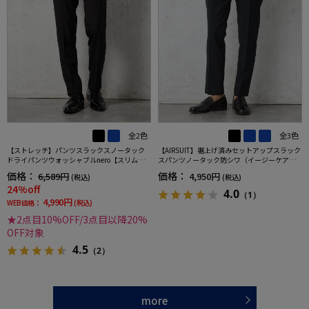
全2色
全3色
【ストレッチ】パンツスラックスノータック
【AIRSUIT】裾上げ済みセットアップスラック
ドライパンツウォッシャブルnero【スリムデ
スパンツノータック防シワ（イージーケア）
ザイン】
ストレッチ通年吸水速乾UVカット春夏
価格：
価格：
6,589円
4,950円
(税込)
(税込)
24%off
4.0
（1）
4,990円
WEB価格：
(税込)
★2点目10%OFF/3点目以降20%
OFF対象
4.5
（2）
more