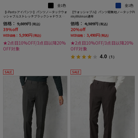
全1色
全1色
【i-Pants-アイパンツ-】パンツノータックウォ
【ウォッシャブル】パンツ紺無地ノータックPi
ッシャブルストレッチブラックシャドウスト
nkyWolman通年
ライプスラックスリッケンバッカー秋冬
価格：
価格：
9,889円
4,389円
(税込)
(税込)
39%off
20%off
5,990円
3,490円
WEB価格：
(税込)
WEB価格：
(税込)
★2点目10%OFF/3点目以降20%
★2点目10%OFF/3点目以降20%
OFF対象
OFF対象
4.0
（1）
SALE
SALE