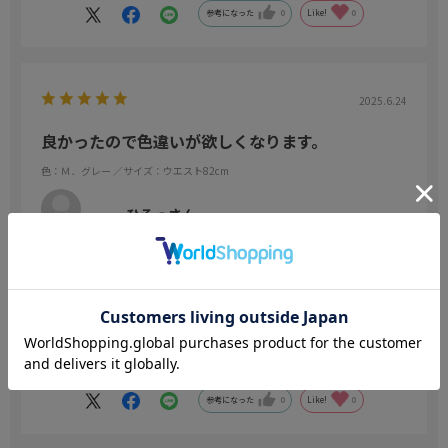
参考になった
0
Like!
0
2025.6.24
良かったので色違いが欲しくなります。
色：Ｍ．グレー
／サイズ：ウエスト82cm
ひろっさん
年代:
50代
身長:
176～180cm
体型:
ふつう
タック無しが今どきだけど、まあいいやと、値段に釣られ、さほど
期待せずに購入しましたが、麻混のような質感、デザイン、涼しい
履き心地、色合いと、どれも申し分なく、色違いも買っておけば良
かったと思っています。かなりお得だと思います。
参考になった
0
Like!
0