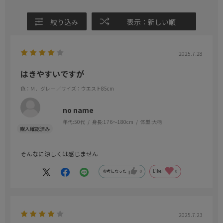
絞り込み
表示：新しい順
2025.7.28
はきやすいですが
色：Ｍ．グレー
／サイズ：ウエスト85cm
no name
年代:
50代
身長:
176～180cm
体型:
大柄
そんなに涼しくは感じません
参考になった
0
Like!
0
2025.7.23