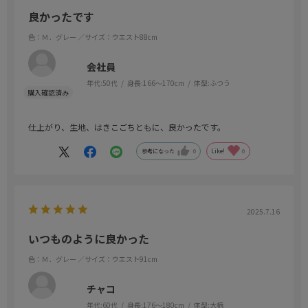
良かったです
色：Ｍ．グレー
／サイズ：ウエスト88cm
会社員
年代:
50代
身長:
166～170cm
体型:
ふつう
仕上がり、生地、はきこごちともに、良かったです。
参考になった
0
Like!
0
2025.7.16
いつものように良かった
色：Ｍ．グレー
／サイズ：ウエスト91cm
チャコ
年代:
60代
身長:
176～180cm
体型:
大柄