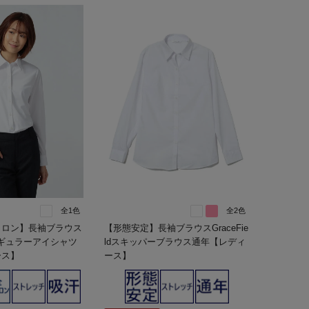
全1色
全2色
イロン】長袖ブラウス
【形態安定】長袖ブラウスGraceFie
無地レギュラーアイシャツ
ldスキッパーブラウス通年【レディ
ース】
ース】