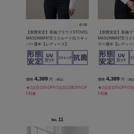
全1色
【形態安定】長袖ブラウスSTOVEL
【形態安定】長袖ブラ
MASONWHITEリクルート白スキッ
MASONWHITEリ
パー通年【レディース】
ラー通年【レディー
4,389
4,389
価格
円
価格
円
（税込）
（税
★2点目10%OFF/3点目以降20%OF
★2点目10%OFF/3
F対象
F対象
11
No.