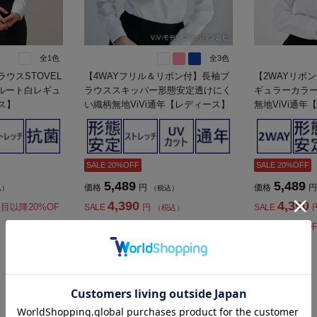
全1色
全3色
ウスSTOVEL
【4WAYフリル＆リボン付】長袖ブ
【2WAYリボ
クルート白レギュ
ラウススキッパー形態安定透けにく
ギュラーカラ
ス】
い織柄無地ViVi通年【レディース】
無地ViVi通
SALE 20%OFF
SALE 20%OFF
5,489
5,489
価格
円
価格
円
込）
（税込）
4,390
4,390
点目以降20%OF
SALE
円
SALE
（税込）
★2点目10%OFF/3点目以降20%OF
★2点目10%OF
F対象
F対象