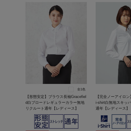
全1色
【形態安定】ブラウス長袖Gracefiel
【完全ノーアイロン
d白ブロードレギュラーカラー無地
i-shirt白無地スキ
リクルート通年【レディース】
通年【レディース】