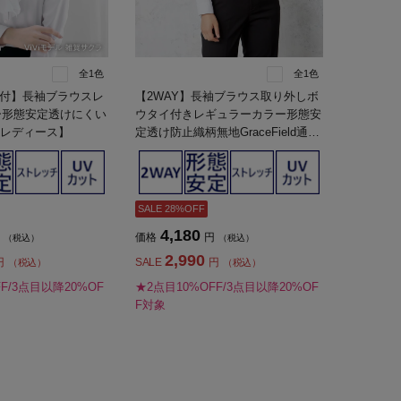
全1色
全1色
ン付】長袖ブラウスレ
【2WAY】長袖ブラウス取り外しボ
ー形態安定透けにくい
ウタイ付きレギュラーカラー形態安
年【レディース】
定透け防止織柄無地GraceField通年
【レディース】
SALE 28%OFF
4,180
価格
円
（税込）
（税込）
2,990
円
SALE
円
（税込）
（税込）
F/3点目以降20%OF
★2点目10%OFF/3点目以降20%OF
F対象