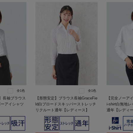
全1色
全1色
】長袖ブラウス
【形態安定】ブラウス長袖GraceFie
【完全ノーア
ッパーアイシャツ
ld白ブロードスキッパーストレッチ
i-shirt白
リクルート通年【レディース】
通年【レディ