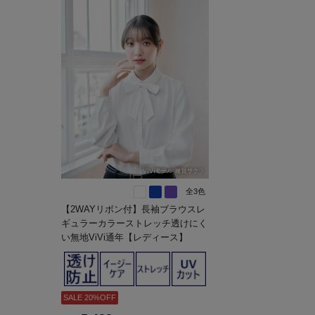
全3色
【2WAYリボン付】長袖ブラウスレ
ギュラーカラーストレッチ透けにく
い無地ViVi通年【レディース】
SALE 20%OFF