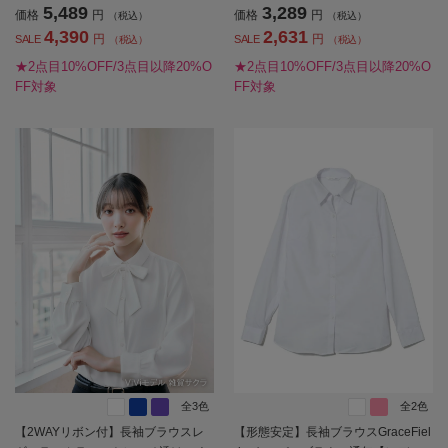
5,489
3,289
価格
円
価格
円
（税込）
（税込）
4,390
2,631
円
円
SALE
SALE
（税込）
（税込）
★2点目10%OFF/3点目以降20%O
★2点目10%OFF/3点目以降20%O
FF対象
FF対象
全3色
全2色
【2WAYリボン付】長袖ブラウスレ
【形態安定】長袖ブラウスGraceFiel