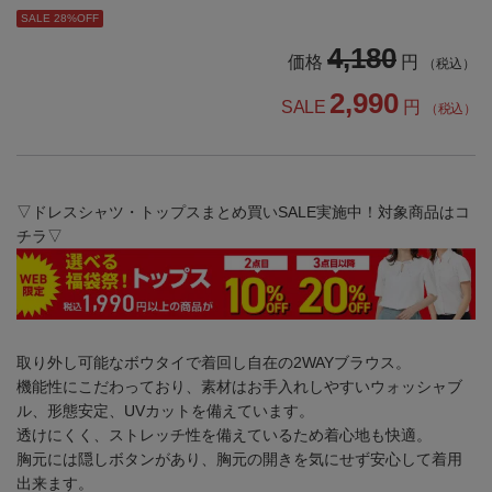
SALE 28%OFF
4,180
価格
円
（税込）
2,990
SALE
円
（税込）
▽ドレスシャツ・トップスまとめ買いSALE実施中！対象商品はコ
チラ▽
取り外し可能なボウタイで着回し自在の2WAYブラウス。
機能性にこだわっており、素材はお手入れしやすいウォッシャブ
ル、形態安定、UVカットを備えています。
透けにくく、ストレッチ性を備えているため着心地も快適。
胸元には隠しボタンがあり、胸元の開きを気にせず安心して着用
出来ます。