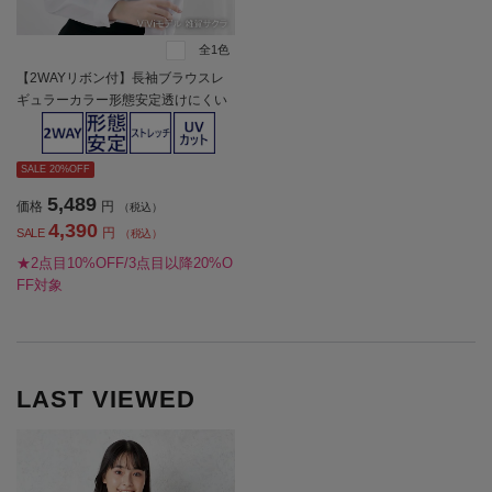
全1色
【2WAYリボン付】長袖ブラウスレ
ギュラーカラー形態安定透けにくい
無地ViVi通年【レディース】
SALE 20%OFF
5,489
価格
円
（税込）
4,390
円
SALE
（税込）
★2点目10%OFF/3点目以降20%O
FF対象
LAST VIEWED