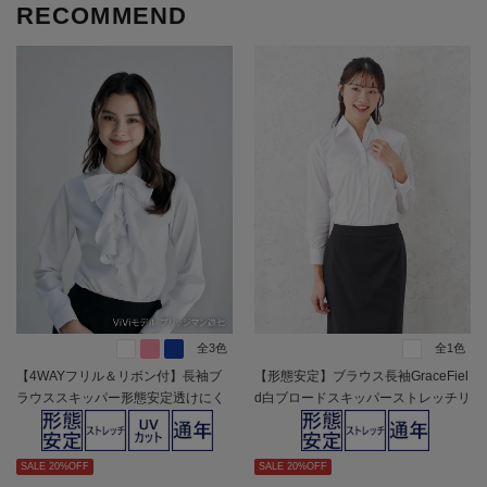
RECOMMEND
全3色
全1色
【4WAYフリル＆リボン付】長袖ブ
【形態安定】ブラウス長袖GraceFiel
ラウススキッパー形態安定透けにく
d白ブロードスキッパーストレッチリ
い織柄無地ViVi通年【レディース】
クルート通年【レディース】
SALE 20%OFF
SALE 20%OFF