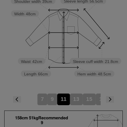
Sleeve length
56.5cm
Shoulder width
39cm
Width
48cm
Waist
42cm
Sleeve cuff width
21.8cm
Length
66cm
Hem width
48.5cm
7
9
11
13
15
17
158cm 51kgRecommended
9