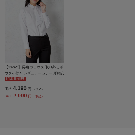
【2WAY】長袖 ブラウス 取り外しボ
ウタイ付き レギュラーカラー 形態安
定 透け防止 織柄無地 Grace Field 通
SALE 28%OFF
年【レディース】
4,180
価格
円
（税込）
2,990
円
SALE
（税込）