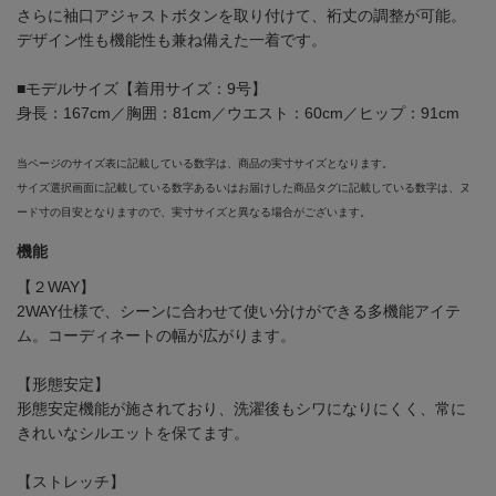
さらに袖口アジャストボタンを取り付けて、裄丈の調整が可能。
デザイン性も機能性も兼ね備えた一着です。
■モデルサイズ【着用サイズ：9号】
身長：167cm／胸囲：81cm／ウエスト：60cm／ヒップ：91cm
当ページのサイズ表に記載している数字は、商品の実寸サイズとなります。
サイズ選択画面に記載している数字あるいはお届けした商品タグに記載している数字は、ヌ
ード寸の目安となりますので、実寸サイズと異なる場合がございます。
機能
【２WAY】
2WAY仕様で、シーンに合わせて使い分けができる多機能アイテ
ム。コーディネートの幅が広がります。
【形態安定】
形態安定機能が施されており、洗濯後もシワになりにくく、常に
きれいなシルエットを保てます。
【ストレッチ】