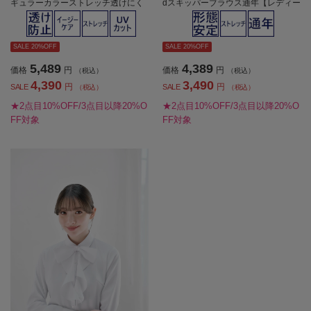
ギュラーカラーストレッチ透けにく
dスキッパーブラウス通年【レディー
い無地ViVi通年【レディース】
ス】
SALE 20%OFF
SALE 20%OFF
5,489
4,389
価格
円
価格
円
（税込）
（税込）
4,390
3,490
円
円
SALE
SALE
（税込）
（税込）
★2点目10%OFF/3点目以降20%O
★2点目10%OFF/3点目以降20%O
FF対象
FF対象