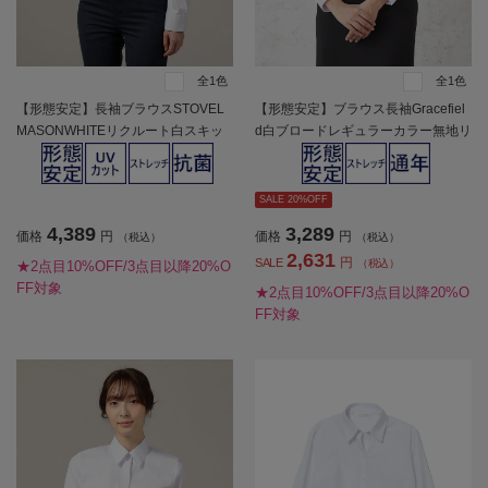
全1色
全1色
【形態安定】長袖ブラウスSTOVEL
【形態安定】ブラウス長袖Gracefiel
MASONWHITEリクルート白スキッ
d白ブロードレギュラーカラー無地リ
パー通年【レディース】
クルート通年【レディース】
SALE 20%OFF
4,389
3,289
価格
円
価格
円
（税込）
（税込）
2,631
円
SALE
（税込）
★2点目10%OFF/3点目以降20%O
FF対象
★2点目10%OFF/3点目以降20%O
FF対象