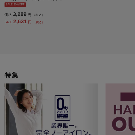
チ リクルート 通年【レディース】
SALE 20%OFF
3,289
価格
円
（税込）
2,631
円
SALE
（税込）
特集