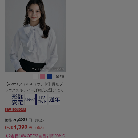
全3色
【4WAYフリル＆リボン付】長袖ブ
ラウススキッパー形態安定透けにく
い織柄無地ViVi通年【レディース】
SALE 20%OFF
5,489
価格
円
（税込）
4,390
円
SALE
（税込）
★2点目10%OFF/3点目以降20%O