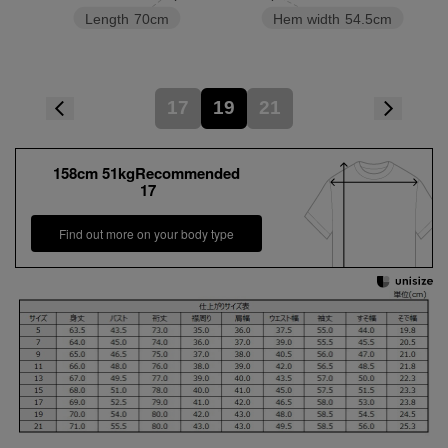
Length
70cm
Hem width
54.5cm
17
19
21
158cm 51kgRecommended
17
Find out more on your body type