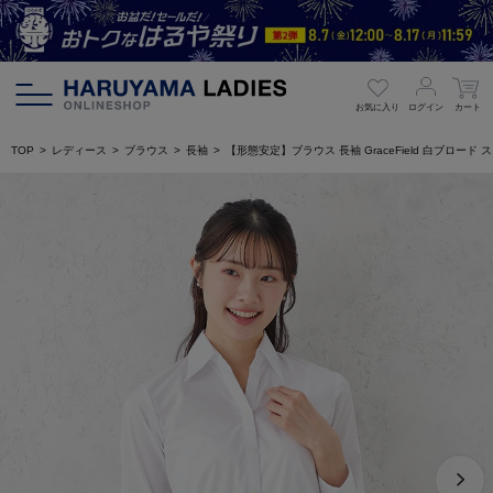
お気に入り
ログイン
カート
TOP
レディース
ブラウス
長袖
【形態安定】ブラウス 長袖 GraceField 白ブロー