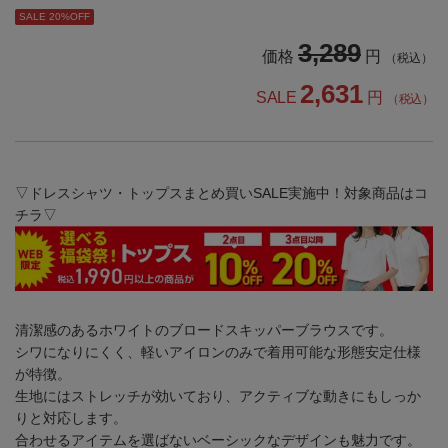
SALE 20%OFF
3,289
価格
円
（税込）
2,631
SALE
円
（税込）
▽ドレスシャツ・トップスまとめ買いSALE実施中！対象商品はコ
チラ▽
清潔感のあるホワイトのブロードスキッパーブラウスです。
シワになりにくく、軽いアイロンのみで着用可能な形態安定仕様
が特徴。
生地にはストレッチが効いており、アクティブな動きにもしっか
りと対応します。
合わせるアイテムを選ばないベーシックなデザインも魅力です。