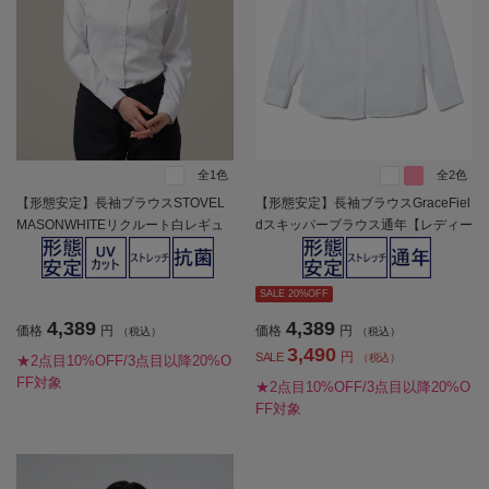
全1色
全2色
【形態安定】長袖ブラウスSTOVEL
【形態安定】長袖ブラウスGraceFiel
MASONWHITEリクルート白レギュ
dスキッパーブラウス通年【レディー
ラー通年【レディース】
ス】
SALE 20%OFF
4,389
4,389
価格
円
価格
円
（税込）
（税込）
3,490
円
SALE
（税込）
★2点目10%OFF/3点目以降20%O
FF対象
★2点目10%OFF/3点目以降20%O
FF対象