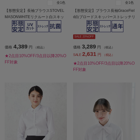
全1色
全1色
【形態安定】長袖ブラウスSTOVEL
【形態安定】ブラウス長袖GraceFiel
MASONWHITEリクルート白スキッ
d白ブロードスキッパーストレッチリ
パー通年【レディース】
クルート通年【レディース】
SALE 20%OFF
4,389
3,289
価格
円
価格
円
（税込）
（税込）
2,631
円
SALE
（税込）
★2点目10%OFF/3点目以降20%O
FF対象
★2点目10%OFF/3点目以降20%O
FF対象