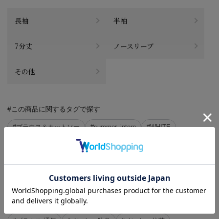
長袖
半袖
7分丈
ノースリーブ
その他
#この商品に関するタグで探す
#ブラウス＆カットソー
#summer_intern
#WHITE
#Lリクルートブラウス
#all_season_item
#2点10%OFF、3点目以降20%OFF対象商品（レディス）
#長袖 インナー
#通年 インナー
#インナー 綿
#インナー 無地
#インナー ストレッチ
#ギフトにおすすめ インナー
#ブラウス はじめての出勤日