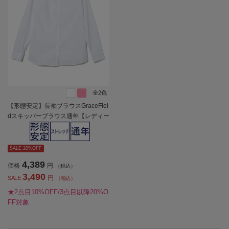
全2色
【形態安定】長袖ブラウスGraceFiel
dスキッパーブラウス通年【レディー
ス】
SALE 20%OFF
4,389
価格
円
（税込）
3,490
円
SALE
（税込）
★2点目10%OFF/3点目以降20%O
FF対象