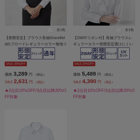
全1色
全1色
【形態安定】ブラウス長袖Gracefiel
【2WAYリボン付】長袖ブラウスレ
d白ブロードレギュラーカラー無地リ
ギュラーカラー形態安定透けにくい
クルート通年【レディース】
無地ViVi通年【レディース】
SALE 20%OFF
SALE 20%OFF
3,289
5,489
価格
円
価格
円
（税込）
（税込）
2,631
4,390
円
円
SALE
SALE
（税込）
（税込）
★2点目10%OFF/3点目以降20%O
★2点目10%OFF/3点目以降20%O
FF対象
FF対象