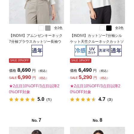
全2色
全2色
【INDIVI】アムンゼンキーネック
【INDIVI】カットソー7分袖シル
7分袖ブラウスカットソー長袖ウ
ケット天竺クルーネックカットソ
ォッシャブル通年【レディース】
ーウォッシャブル無地通年【レデ
ィース】
SALE 20%OFF
SALE 18%OFF
8,690
6,490
価格
円
価格
円
（税込）
（税込）
6,990
5,290
円
円
SALE
SALE
（税込）
（税込）
★2点目10%OFF/3点目以降2
★2点目10%OFF/3点目以降2
0%OFF対象
0%OFF対象
5.0
4.7
（1）
（3）
7
8
No.
No.