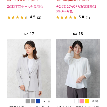
円
円
SALE
SALE
（税込）
（税込）
2点目半額セール対象商品
★2点目10%OFF/3点目以降2
0%OFF対象
4.5
5.0
（2）
（1）
17
18
No.
No.
全3色
全3色