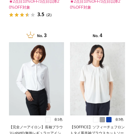
★2点目10%OFF/3点目以降2
★2点目10%OFF/3点目以降2
0%OFF対象
0%OFF対象
3.5
（2）
3
4
No.
No.
全1色
全3色
【完全ノーアイロン】長袖ブラウ
【SOFFICE】ソフィーチェフロン
スi-shirt白無地レギュラーアイシ
トタイ風半袖ブラウスカットソー