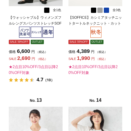
全1色
全3色
【ウォッシャブル】ウィメンズフ
【SOFFICE】カシミアタッチニッ
ルレングスパンツストレッチSOF
トタートルネックニット・カット
FICEブラック無地通年【レディー
ソー長袖ソフィーチェ秋冬【レデ
ス】
ィース】
SALE 59%OFF
OUTLET
SALE 55%OFF
OUTLET
6,600
4,389
価格
円
価格
円
（税込）
（税込）
2,690
1,990
円
円
SALE
SALE
（税込）
（税込）
★2点目10%OFF/3点目以降2
★2点目10%OFF/3点目以降2
0%OFF対象
0%OFF対象
4.7
（10）
13
14
No.
No.