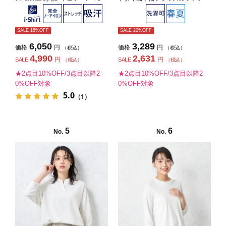
ャツ通年【レディース】
半袖プルオーバーウォッシャブル
消臭機能付き春夏【レディース】
SALE 18%OFF
SALE 20%OFF
6,050
3,289
価格
円
価格
円
（税込）
（税込）
4,990
2,631
円
円
SALE
SALE
（税込）
（税込）
★2点目10%OFF/3点目以降2
★2点目10%OFF/3点目以降2
0%OFF対象
0%OFF対象
5.0
（1）
5
6
No.
No.