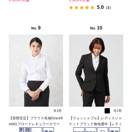
0%OFF対象
0%OFF対象
5.0
（3）
9
10
No.
No.
全1色
全1色
【形態安定】ブラウス長袖Gracefi
【ウォッシャブル】レディスジャ
eld白ブロードレギュラーカラー
ケットブラック無地通年【レディ
無地リクルート通年【レディー
ース】