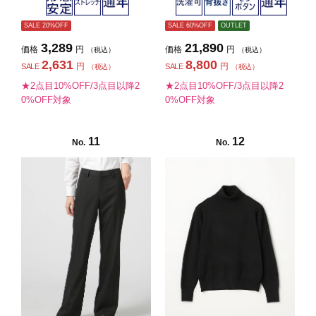
ス】
SALE 20%OFF
SALE 60%OFF
OUTLET
3,289
21,890
価格
円
価格
円
（税込）
（税込）
2,631
8,800
円
円
SALE
SALE
（税込）
（税込）
★2点目10%OFF/3点目以降2
★2点目10%OFF/3点目以降2
0%OFF対象
0%OFF対象
11
12
No.
No.