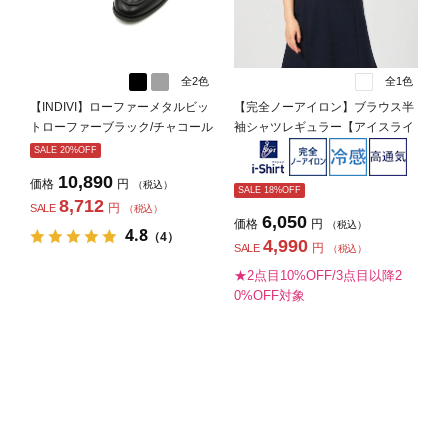
全2色
全1色
【INDIVI】ローファーメタルビッ
【完全ノーアイロン】ブラウス半
トローファーブラック/チャコール
袖シャツレギュラー【アイスライ
グレー通年【レディース】
ブ】冷感吸汗速乾白無地i-shirt春
SALE 20%OFF
夏【レディース】
10,890
価格
円
（税込）
SALE 18%OFF
8,712
円
SALE
（税込）
6,050
価格
円
（税込）
4.8
（4）
4,990
円
SALE
（税込）
★2点目10%OFF/3点目以降2
0%OFF対象