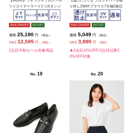
【INDIVI】ウォッシャブルクール
【透けにくい】フロントパ－ル取
ツイストテーラード1つボタンジ
り外し2WAYブラウス7分袖2枚仕
ャケット無地【レディース】
立てUVカットSOFFICE通年【レ
ディース】
SALE 50%OFF
OUTLET
SALE 21%OFF
OUTLET
25,190
5,049
価格
円
価格
円
（税込）
（税込）
12,595
3,990
円
円
SALE
SALE
（税込）
（税込）
2点目半額セール対象商品
★2点目10%OFF/3点目以降2
0%OFF対象
19
20
No.
No.