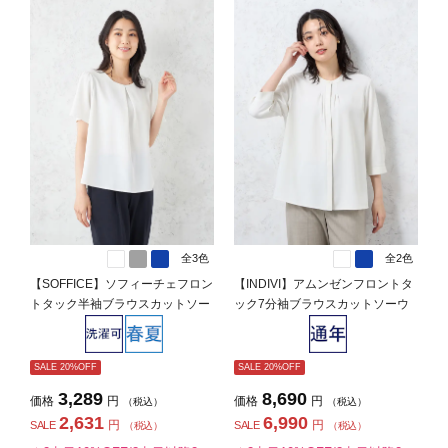
全3色
全2色
【SOFFICE】ソフィーチェフロン
【INDIVI】アムンゼンフロントタ
トタック半袖ブラウスカットソー
ック7分袖ブラウスカットソーウ
半袖プルオーバーウォッシャブル
ォッシャブル通年【レディース】
消臭機能付き春夏【レディース】
SALE 20%OFF
SALE 20%OFF
3,289
8,690
価格
円
価格
円
（税込）
（税込）
2,631
6,990
円
円
SALE
SALE
（税込）
（税込）