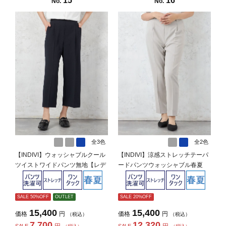
15
16
No.
No.
全3色
全2色
【INDIVI】ウォッシャブルクール
【INDIVI】涼感ストレッチテーパ
ツイストワイドパンツ無地【レデ
ードパンツウォッシャブル春夏
ィース】
【レディース】
SALE 50%OFF
OUTLET
SALE 20%OFF
15,400
15,400
価格
円
価格
円
（税込）
（税込）
7,700
12,320