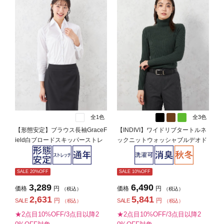
全1色
全3色
【形態安定】ブラウス長袖GraceF
【INDIVI】ワイドリブタートルネ
ield白ブロードスキッパーストレ
ックニットウォッシャブルデオド
ッチリクルート通年【レディー
ラント無地秋冬【レディース】
ス】
SALE 20%OFF
SALE 10%OFF
3,289
6,490
価格
円
価格
円
（税込）
（税込）
2,631
5,841
円
円
SALE
SALE
（税込）
（税込）
★2点目10%OFF/3点目以降2
★2点目10%OFF/3点目以降2