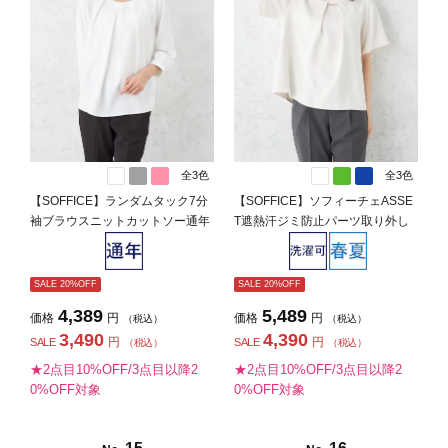
全3色
全3色
【SOFFICE】ランダムタック7分
【SOFFICE】ソフィーチェASSE
袖ブラウスニットカットソー通年
T遮熱汗ジミ防止パーツ取り外し
【レディース】
ブラウスカットソー半袖プルオー
バー吸汗速乾UVカット遮熱春夏
【レディース】
SALE 20%OFF
SALE 20%OFF
4,389
5,489
価格
円
価格
円
（税込）
（税込）
3,490
4,390
円
円
SALE
SALE
（税込）
（税込）
★2点目10%OFF/3点目以降2
★2点目10%OFF/3点目以降2
0%OFF対象
0%OFF対象