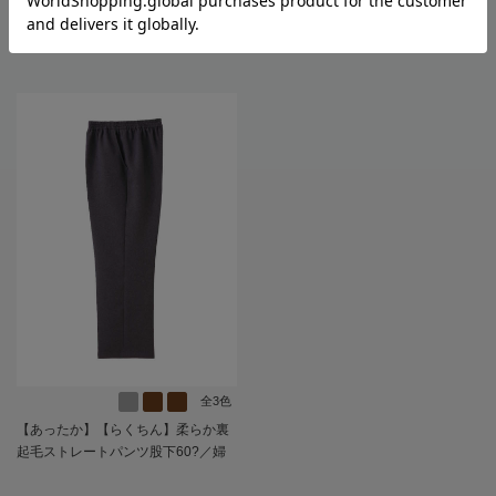
レゼント【CF】
ャツ／カーディガン【CF】
3,278
3,938
価格
円
価格
円
（税込）
（税込）
全3色
【あったか】【らくちん】柔らか裏
起毛ストレートパンツ股下60?／婦
人用／レディース／高齢者／シニア
／日本製／名前が書ける／名前記入