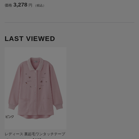
3,278
価格
円
（税込）
欄付／のびのび／おしゃれ／ギフト
／プレゼント【CF】
LAST VIEWED
レディース 裏起毛ワンタッチテープ