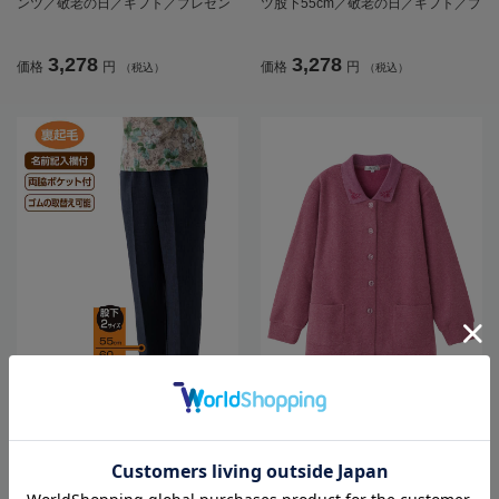
ンツ／敬老の日／ギフト／プレゼン
ツ股下55cm／敬老の日／ギフト／プ
ト【CF】
レゼント【CF】
3,278
3,278
価格
円
価格
円
（税込）
（税込）
全3色
全3色
レディース裏起毛小格子フリーパン
レディース裏起毛斜め釦ホールポロ
ツ股下60cm／敬老の日／ギフト／プ
カーディ／婦人用／前開き／ポロシ