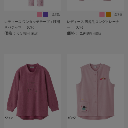
全2色
全2色
レディース ワンタッチテープ＋腰開
レディース 裏起毛ロングトレーナ
きパジャマ 【CF】
ー 【CF】
価格：
価格：
6,578円
2,948円
(税込)
(税込)