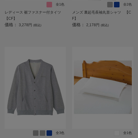
全1色
全2色
レディース 裾ファスナー付タイツ
メンズ 裏起毛長袖丸首シャツ 【C
【CF】
F】
価格：
価格：
3,278円
2,178円
(税込)
(税込)
全3色
全1色