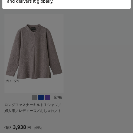
2,728
3,938
価格
円
価格
円
（税込）
（税込）
全3色
ロングファスナーキルトＴシャツ／
婦人用／レディース／おしゃれ／ト
ップス／名前記入欄付【CF】
3,938
価格
円
（税込）