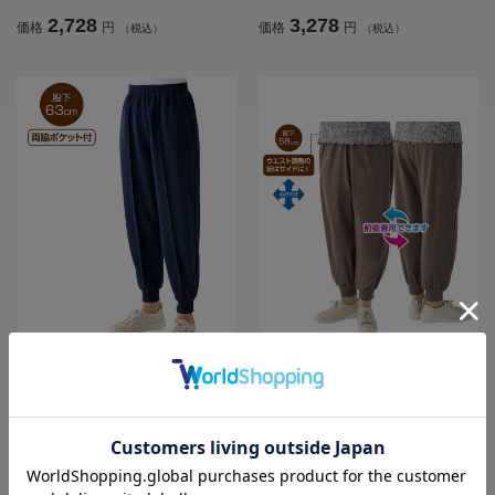
2,728
3,278
価格
円
価格
円
（税込）
（税込）
全2色
全3色
レディースカットらくらくホッピン
レディースまえむきホッピングパン
グパンツ／敬老の日／ギフト／プレ
ツ／敬老の日／ギフト／プレゼント
ゼント【CF】
【CF】