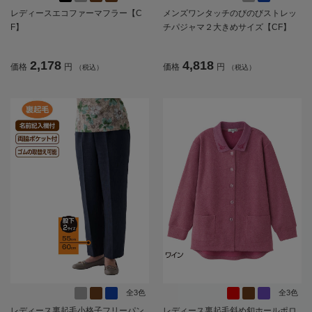
レディースエコファーマフラー【C
メンズワンタッチのびのびストレッ
F】
チパジャマ２大きめサイズ【CF】
2,178
4,818
価格
円
価格
円
（税込）
（税込）
全3色
全3色
レディース裏起毛小格子フリーパン
レディース裏起毛斜め釦ホールポロ