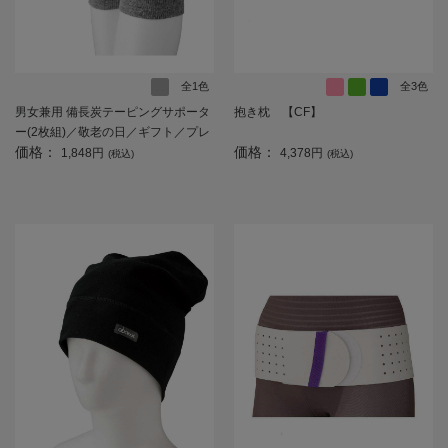
全1色
全3色
男女兼用 備長炭テーピングサポータ
抱き枕 【CF】
ー(2枚組)／敬老の日／ギフト／プレ
価格：
価格：
ゼント 【CF】
1,848円
4,378円
(税込)
(税込)