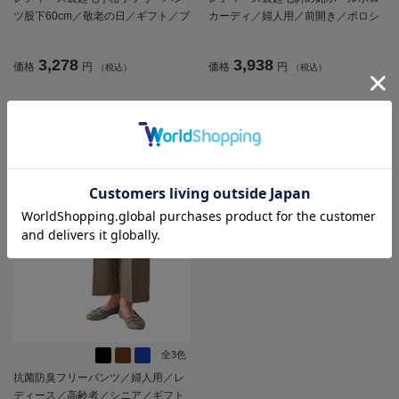
ツ股下60cm／敬老の日／ギフト／プ
カーディ／婦人用／前開き／ポロシ
レゼント【CF】
ャツ／カーディガン【CF】
3,278
3,938
価格
円
価格
円
（税込）
（税込）
全3色
抗菌防臭フリーパンツ／婦人用／レ
ディース／高齢者／シニア／ギフト