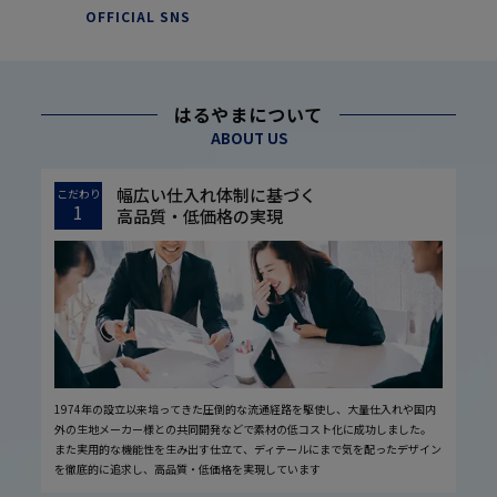
OFFICIAL SNS
はるやまについて
ABOUT US
幅広い仕入れ体制に基づく
こだわり
1
高品質・低価格の実現
1974年の設立以来培ってきた圧倒的な流通経路を駆使し、大量仕入れや国内
外の生地メーカー様との共同開発などで素材の低コスト化に成功しました。
また実用的な機能性を生み出す仕立て、ディテールにまで気を配ったデザイン
を徹底的に追求し、高品質・低価格を実現しています