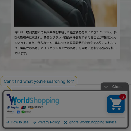
当社は、取引先様との共栄共存を重視した経営姿勢を貫いてきたことから、多
数の取引先に恵まれ、豊富なブランド商品を多数取り揃えることが可能になっ
ています。また、仕入れ先と一体になった商品開発がかのうであり、これによ
り「機能性の高さ」と「ファッション性の高さ」を同時に追求する強みを持っ
ています。
オンラインストアの特長
ONLINE STORE FEATURES
圧倒的な品揃え
お買い得情報満載
大型店限定商品や、特別サイズも
会員限定クーポンや、限定価格で
豊富！
購入できる！