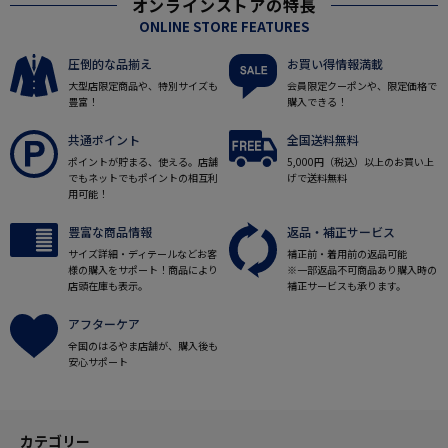
オンラインストアの特長
ONLINE STORE FEATURES
圧倒的な品揃え
お買い得情報満載
大型店限定商品や、特別サイズも
会員限定クーポンや、限定価格で
豊富！
購入できる！
共通ポイント
全国送料無料
ポイントが貯まる、使える。店舗
5,000円（税込）以上のお買い上
でもネットでもポイントの相互利
げで送料無料
用可能！
豊富な商品情報
返品・補正サービス
サイズ詳細・ディテールなどお客
補正前・着用前の返品可能
様の購入をサポート！商品により
※一部返品不可商品あり購入時の
店頭在庫も表示。
補正サービスも承ります。
アフターケア
全国のはるやま店舗が、購入後も
安心サポート
カテゴリー