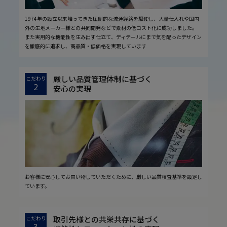
1974年の設立以来培ってきた圧倒的な流通経路を駆使し、大量仕入れや国内
外の生地メーカー様との共同開発などで素材の低コスト化に成功しました。
また実用的な機能性を生み出す仕立て、ディテールにまで気を配ったデザイン
を徹底的に追求し、高品質・低価格を実現しています
厳しい品質管理体制に基づく
こだわり
2
安心の実現
お客様に安心してお買い物していただくために、厳しい品質検査基準を設定し
ています。
取引先様との共栄共存に基づく
こだわり
3