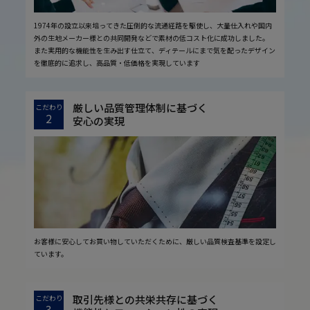
1974年の設立以来培ってきた圧倒的な流通経路を駆使し、大量仕入れや国内
外の生地メーカー様との共同開発などで素材の低コスト化に成功しました。
また実用的な機能性を生み出す仕立て、ディテールにまで気を配ったデザイン
を徹底的に追求し、高品質・低価格を実現しています
厳しい品質管理体制に基づく
こだわり
2
安心の実現
お客様に安心してお買い物していただくために、厳しい品質検査基準を設定し
ています。
取引先様との共栄共存に基づく
こだわり
3