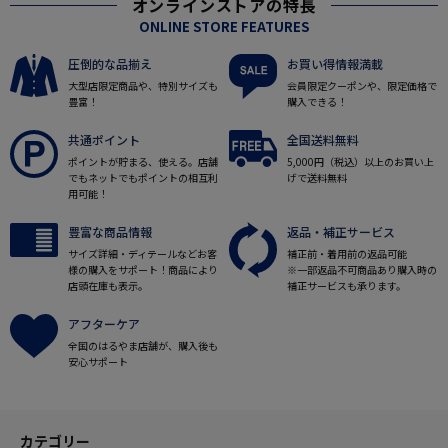
オンラインストアの特長
ONLINE STORE FEATURES
圧倒的な品揃え
お買い得情報満載
大型店限定商品や、特別サイズも
会員限定クーポンや、限定価格で
豊富！
購入できる！
共通ポイント
全国送料無料
ポイントが貯まる、使える。店舗
5,000円（税込）以上のお買い上
でもネットでもポイントの相互利
げで送料無料
用可能！
豊富な商品情報
返品・補正サービス
サイズ詳細・ディテールなどお客
補正前・着用前の返品可能
様の購入をサポート！商品により
※一部返品不可商品あり購入時の
店頭在庫も表示。
補正サービスも承ります。
アフターケア
全国のはるやま店舗が、購入後も
安心サポート
カテゴリー