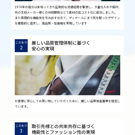
1974年の設立以来培ってきた圧倒的な流通経路を駆使し、大量仕入れや国内
外の生地メーカー様との共同開発などで素材の低コスト化に成功しました。
また実用的な機能性を生み出す仕立て、ディテールにまで気を配ったデザイン
を徹底的に追求し、高品質・低価格を実現しています
厳しい品質管理体制に基づく
こだわり
2
安心の実現
お客様に安心してお買い物していただくために、厳しい品質検査基準を設定し
ています。
取引先様との共栄共存に基づく
こだわり
3
機能性とファッション性の実現