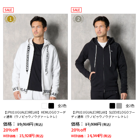
SALE
SALE
1
2
全2色
全2色
【1PIU1UGUALE3RELAX】HEMLOGOフーデ
【1PIU1UGUALE3RELAX】SLEEVELOGOフー
ィ通年（ウノピゥウノウグァーレトレ）
ディ通年（ウノピゥウノウグァーレトレ）
価格：
価格：
19,910円
17,930円
(税込)
(税込)
20%off
20%off
15,928円
14,344円
WEB価格：
(税込)
WEB価格：
(税込)