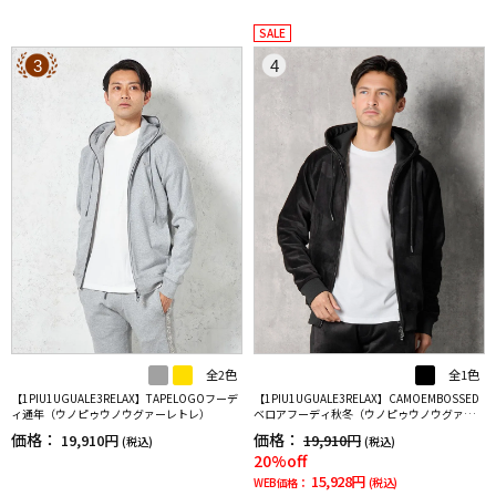
SALE
3
4
全2色
全1色
【1PIU1UGUALE3RELAX】TAPELOGOフーデ
【1PIU1UGUALE3RELAX】CAMOEMBOSSED
ィ通年（ウノピゥウノウグァーレトレ）
ベロアフーディ秋冬（ウノピゥウノウグァー
レトレ）
価格：
価格：
19,910円
19,910円
(税込)
(税込)
20%off
15,928円
WEB価格：
(税込)