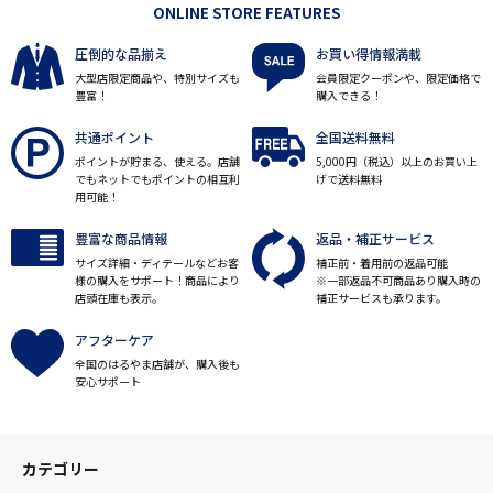
ONLINE STORE FEATURES
圧倒的な品揃え
お買い得情報満載
大型店限定商品や、特別サイズも
会員限定クーポンや、限定価格で
豊富！
購入できる！
共通ポイント
全国送料無料
ポイントが貯まる、使える。店舗
5,000円（税込）以上のお買い上
でもネットでもポイントの相互利
げで送料無料
用可能！
豊富な商品情報
返品・補正サービス
サイズ詳細・ディテールなどお客
補正前・着用前の返品可能
様の購入をサポート！商品により
※一部返品不可商品あり購入時の
店頭在庫も表示。
補正サービスも承ります。
アフターケア
全国のはるやま店舗が、購入後も
安心サポート
カテゴリー