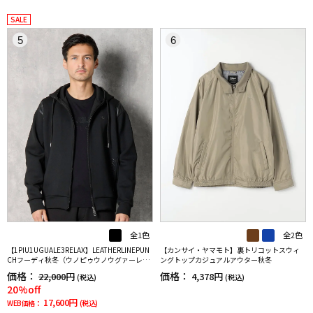
SALE
5
6
全1色
全2色
【1PIU1UGUALE3RELAX】LEATHERLINEPUN
【カンサイ・ヤマモト】裏トリコットスウィ
CHフーディ秋冬（ウノピゥウノウグァーレト
ングトップカジュアルアウター秋冬
レ）
価格：
価格：
22,000円
4,378円
(税込)
(税込)
20%off
17,600円
WEB価格：
(税込)