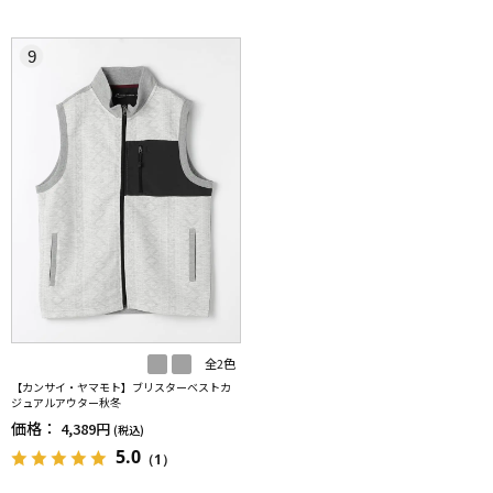
9
全2色
【カンサイ・ヤマモト】ブリスターベストカ
ジュアルアウター秋冬
価格：
4,389円
(税込)
5.0
（1）