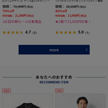
o/スリムデザイン】ウール混2つボタンノータ
ツ2つボタン上下ウォッシャブルグレー織柄無
ックストライプ
地3シーズン対応
価格：
価格：
72,490円
23,100円
(税込)
(税込)
70%off
40%off
21,890円
13,900円
WEB価格：
(税込)
WEB価格：
(税込)
2点目半額セール対象商品
★2着で22,000円対象！
4.7
5.0
（3）
（1）
more
あなたへのおすすめ
RECOMMEND ITEM
SALE
SALE