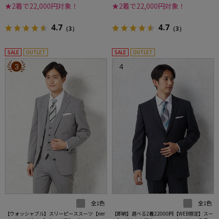
★2着で22,000円対象！
★2着で22,000円対象！
4.7
4.7
（3）
（3）
SALE
OUTLET
SALE
OUTLET
3
4
全1色
全1色
【ウォッシャブル】スリーピーススーツ【ner
【即納】選べる2着22000円【WEB限定】スー