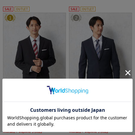
SALE
OUTLET
SALE
OUTLET
1
2
全1色
全1色
【即納】選べる2着22000円【WEB限定】スー
【即納】選べる2着22000円【WEB限定】スー
ツ2つボタン上下ウォッシャブルブラックスト
ツ2つボタン上下ウォッシャブルネイビー小柄
ライプ3シーズン対応
3シーズン対応
価格：
価格：
23,100円
23,100円
(税込)
(税込)
40%off
40%off
13,900円
13,900円
WEB価格：
(税込)
WEB価格：
(税込)