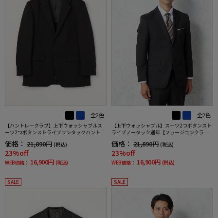
全2色
全2色
【ハントレークラブ】上下ウォッシャブルス
【上下ウォッシャブル】スーツ2つボタンスト
ーツ2つボタンストライプワンタックハントレ
ライプノータック通年【フュージョンクラ
ークラブ通年
ブ】
価格：
価格：
21,890円
21,890円
(税込)
(税込)
23%off
23%off
16,900円
16,900円
WEB価格：
(税込)
WEB価格：
(税込)
SALE
SALE