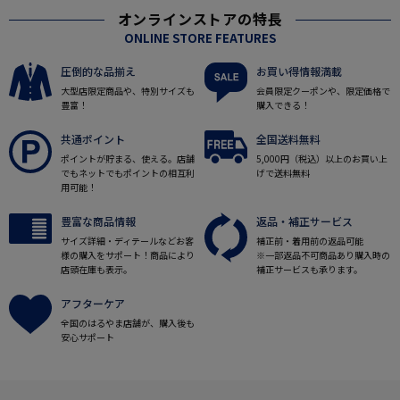
オンラインストアの特長
ONLINE STORE FEATURES
圧倒的な品揃え
お買い得情報満載
大型店限定商品や、特別サイズも
会員限定クーポンや、限定価格で
豊富！
購入できる！
共通ポイント
全国送料無料
ポイントが貯まる、使える。店舗
5,000円（税込）以上のお買い上
でもネットでもポイントの相互利
げで送料無料
用可能！
豊富な商品情報
返品・補正サービス
サイズ詳細・ディテールなどお客
補正前・着用前の返品可能
様の購入をサポート！商品により
※一部返品不可商品あり購入時の
店頭在庫も表示。
補正サービスも承ります。
アフターケア
全国のはるやま店舗が、購入後も
安心サポート