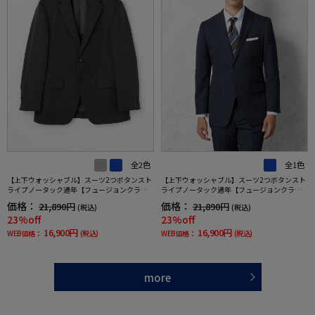
全2色
全1色
【上下ウォッシャブル】スーツ2つボタンスト
【上下ウォッシャブル】スーツ2つボタンスト
ライプノータック通年【フュージョンクラ
ライプノータック通年【フュージョンクラ
ブ】
ブ】
価格：
価格：
21,890円
21,890円
(税込)
(税込)
23%off
23%off
16,900円
16,900円
WEB価格：
(税込)
WEB価格：
(税込)
more