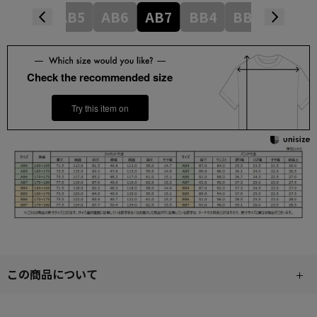
AB4
AB5
AB6
AB7
BB4
BB5
BB6
Check the recommended size
Try this item on
この商品について