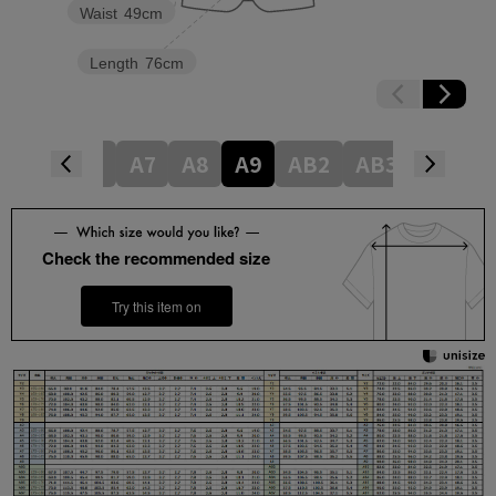
Waist
49cm
Length
76cm
A5
A6
A7
A8
A9
AB2
AB3
AB4
Check the recommended size
Try this item on