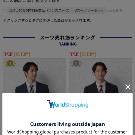
#この商品に関するタグで探す
#2点目50%OFF対象商品（メンズスーツ）
#スーツ ノータック
もっと見る
※クリックするとタグに関連した商品が表示されます。
スーツ売れ筋ランキング
RANKING
SALE
OUTLET
SALE
OUTLET
1
2