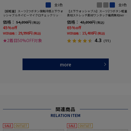
全1色
全3色
【超軽量】スーツ2つボタン接触冷感上下ウォ
【上下ウォッシャブル】スーツ2つボタン軽量
ッシャブルネイビーマイクロチェックリッケ
表地ストレッチ素材ワンタック織柄無地nero
ンバッカー春夏
【i-Suit-アイスーツ-】春夏【スリムデザイ
価格：
価格：
54,890円
43,890円
(税込)
(税込)
ン】
45%off
65%off
29,990円
15,400円
WEB価格：
(税込)
WEB価格：
(税込)
4.3
★2着目50%OFF対象
（11）
more
関連商品
RELATION ITEM
SALE
OUTLET
SALE
OUTLET