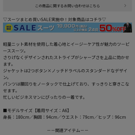
この商品に関するお問い合わせはこちら
▽スーツまとめ買いSALE実施中！対象商品はコチラ▽
軽量ニット素材を使用した着心地とイージーケア性が魅力のツーピ
ーススーツ。
さりげなくデザインされたストライプがシャープさを上品に効かせ
ます。
ジャケットは2つボタン×ノッチドラペルのスタンダードなデザイ
ン。
パンツは腰回りをノータックで仕上げており、すっきりと穿きこな
せます。
忙しいビジネスマンにぴったりの一着です。
■モデルサイズ【着用サイズ：A6】
身長：180cm／胸囲：94cm／ウエスト：79cm／ヒップ：96cm
－－関連アイテム－－