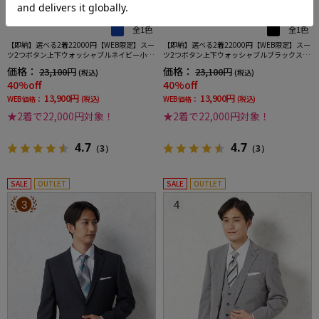
全1色
全1色
【即納】選べる2着22000円【WEB限定】スー
【即納】選べる2着22000円【WEB限定】スー
ツ2つボタン上下ウォッシャブルネイビー小柄
ツ2つボタン上下ウォッシャブルブラックスト
3シーズン対応
ライプ3シーズン対応
価格：
価格：
23,100円
23,100円
(税込)
(税込)
40%off
40%off
13,900円
13,900円
WEB価格：
(税込)
WEB価格：
(税込)
★2着で22,000円対象！
★2着で22,000円対象！
4.7
4.7
（3）
（3）
SALE
OUTLET
SALE
OUTLET
3
4