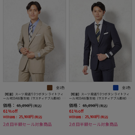
全1色
全1色
【軽量】スーツ 段返り3つボタン ライトフィ
【軽量】スーツ 段返り3つボタン ライトフィ
ール REDA社製生地（サスティナブル素材） 無
ール REDA社製生地（サスティナブル素材）織
地 リッケンバッカー 春夏
柄無地 リッケンバッカー 春夏
価格：
価格：
65,890円
65,890円
(税込)
(税込)
61%off
61%off
25,900円
25,900円
WEB価格：
(税込)
WEB価格：
(税込)
2点目半額セール対象商品
2点目半額セール対象商品