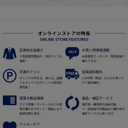
オンラインストアの特長
ONLINE STORE FEATURES
圧倒的な品揃え
お買い得情報満載
大型店限定商品や、特別サイズも
会員限定クーポンや、限定価格で
豊富！
購入できる！
共通ポイント
全国送料無料
ポイントが貯まる、使える。店舗
5,000円（税込）以上のお買い上
でもネットでもポイントの相互利
げで送料無料
用可能！
豊富な商品情報
返品・補正サービス
サイズ詳細・ディテールなどお客
補正前・着用前の返品可能
様の購入をサポート！商品により
※一部返品不可商品あり購入時の
店頭在庫も表示。
補正サービスも承ります。
アフターケア