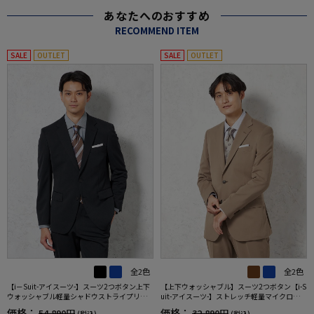
あなたへのおすすめ
RECOMMEND ITEM
SALE
OUTLET
SALE
OUTLET
全2色
全2色
【i－Suit-アイスーツ-】スーツ2つボタン上下
【上下ウォッシャブル】スーツ2つボタン【i-S
ウォッシャブル軽量シャドウストライプリッ
uit-アイスーツ-】ストレッチ軽量マイクロチェ
ケンバッカー春夏
ックリッケンバッカー春夏
価格：
価格：
54,890円
32,890円
(税込)
(税込)