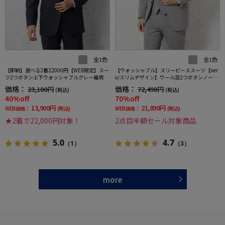
全1色
全1色
【即納】選べる2着22000円【WEB限定】スー
【ウォッシャブル】スリーピーススーツ【ner
ツ2つボタン上下ウォッシャブルグレー織柄無
o/スリムデザイン】ウール混2つボタンノータ
地3シーズン対応
ックストライプ
価格：
価格：
23,100円
72,490円
(税込)
(税込)
40%off
70%off
13,900円
21,890円
WEB価格：
(税込)
WEB価格：
(税込)
★2着で22,000円対象！
2点目半額セール対象商品
5.0
4.7
（1）
（3）
more