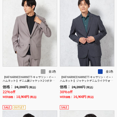
全1色
全1色
【KATHARINEEHAMNETT-キャサリン・イー・
【KATHARINEEHAMNETT-キャサリン・イー・
ハムネット-】デニム調ジャケット2つボタン
ハムネット-】ジャケットデニムライクウォッ
【セットアップ商品有】ウォッシャブルスト
シャブル【セットアップ商品有】ネイビー無
価格：
価格：
24,200円
24,200円
(税込)
(税込)
レッチグレー無地
地
22%off
30%off
18,900円
16,900円
WEB価格：
(税込)
WEB価格：
(税込)
SALE
OUTLET
SALE