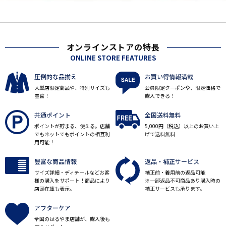
オンラインストアの特長
ONLINE STORE FEATURES
圧倒的な品揃え
お買い得情報満載
大型店限定商品や、特別サイズも
会員限定クーポンや、限定価格で
豊富！
購入できる！
共通ポイント
全国送料無料
ポイントが貯まる、使える。店舗
5,000円（税込）以上のお買い上
でもネットでもポイントの相互利
げで送料無料
用可能！
豊富な商品情報
返品・補正サービス
サイズ詳細・ディテールなどお客
補正前・着用前の返品可能
様の購入をサポート！商品により
※一部返品不可商品あり購入時の
店頭在庫も表示。
補正サービスも承ります。
アフターケア
全国のはるやま店舗が、購入後も