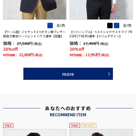
全1色
全2色
【ウール混】ジャケット2つボタン紺ブレザー
【リバーシブル】ベストシャドウストライプR
背抜き無地リージェントハウス通年【定番】
ESPECTNERO通年【スリムデザイン】
価格：
価格：
27,500円
17,490円
(税込)
(税込)
20%off
20%off
22,000円
13,992円
WEB価格：
(税込)
WEB価格：
(税込)
more
あなたへのおすすめ
RECOMMEND ITEM
SALE
SALE
OUTLET