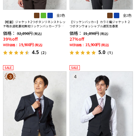
全3色
全2色
【軽量】ジャケット2つボタンリネンストレッ
【リッケンバッカー】カラミ織ジャケット２
チ吸水速乾裏地無地リッケンバッカーブラッ
つボタンウォッシャブル通気性春夏
ク春夏
価格：
価格：
32,890円
21,890円
(税込)
(税込)
39%off
27%off
19,900円
15,900円
WEB価格：
(税込)
WEB価格：
(税込)
4.5
5.0
（2）
（1）
SALE
SALE
3
4