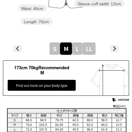
Sleeve cuff width
13cm
Waist
46cm
Length
70cm
S
M
L
LL
173cm 70kgRecommended
M
Find out more on your body type