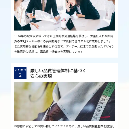
1974年の設立以来培ってきた圧倒的な流通経路を駆使し、大量仕入れや国内
外の生地メーカー様との共同開発などで素材の低コスト化に成功しました。
また実用的な機能性を生み出す仕立て、ディテールにまで気を配ったデザイン
を徹底的に追求し、高品質・低価格を実現しています
厳しい品質管理体制に基づく
こだわり
2
安心の実現
お客様に安心してお買い物していただくために、厳しい品質検査基準を設定し