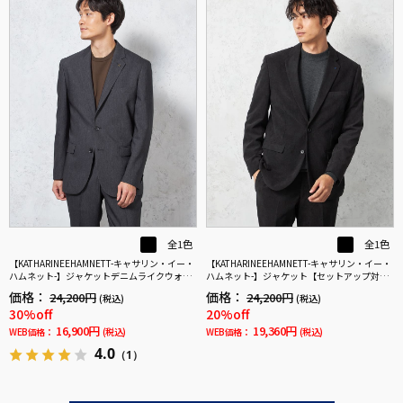
全1色
全1色
【KATHARINEEHAMNETT-キャサリン・イー・
【KATHARINEEHAMNETT-キャサリン・イー・
ハムネット-】ジャケットデニムライクウォッ
ハムネット-】ジャケット【セットアップ対応
シャブル【セットアップ商品有】ブラック無
可】ＫＥＨコーディロイセットアップジャケ
価格：
価格：
24,200円
24,200円
(税込)
(税込)
地
ット無地キャサリンＥハムネット秋冬
30%off
20%off
16,900円
19,360円
WEB価格：
(税込)
WEB価格：
(税込)
4.0
（1）