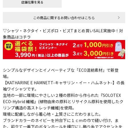
店舗在庫を見る
この商品に関するお問い合わせはこちら
▽シャツ・ネクタイ・ビズポロ・ビズTまとめ買いSALE実施中！対
象商品はコチラ
シンプルなデザインとイノベーティブな「ECO混紡素材」で新登
場。
【KATHARINE E HAMNETT-キャサリン・イー・ハムネット-】の長
袖ワイシャツです。
生地の一部に環境にやさしい２種の原料から作られた『SOLOTEX
ECO-Hybrid 繊維』(植物由来の原料とリサイクル原料を使用したク
リンプ構造の高ストレッチ繊維)を使用。
環境に配慮しながら着心地・上質さにこだわりました。
ブランドカラーのネイビーを衿台下に１ｃｍの巾で縫い付け、ま
た、前立て一番下のボタンホールを横穴にし飾り糸でアクセントを