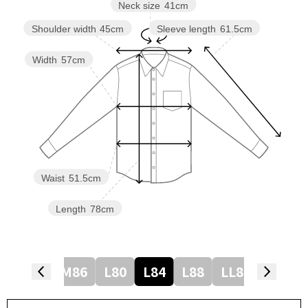
Neck size
41cm
Sleeve length
61.5cm
Shoulder width
45cm
Width
57cm
Waist
51.5cm
Length
78cm
8
M82
M86
L80
L84
L88
LL82
LL86