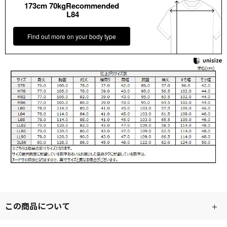
173cm 70kgRecommended
L84
Find out more on your body type
この商品について