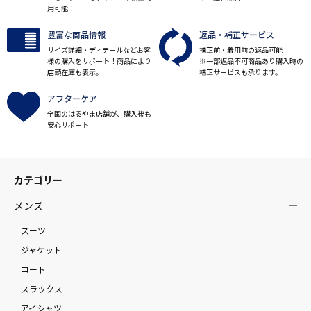
用可能！
豊富な商品情報
返品・補正サービス
サイズ詳細・ディテールなどお客
補正前・着用前の返品可能
様の購入をサポート！商品により
※一部返品不可商品あり購入時の
店頭在庫も表示。
補正サービスも承ります。
アフターケア
全国のはるやま店舗が、購入後も
安心サポート
カテゴリー
メンズ
スーツ
ジャケット
コート
スラックス
アイシャツ