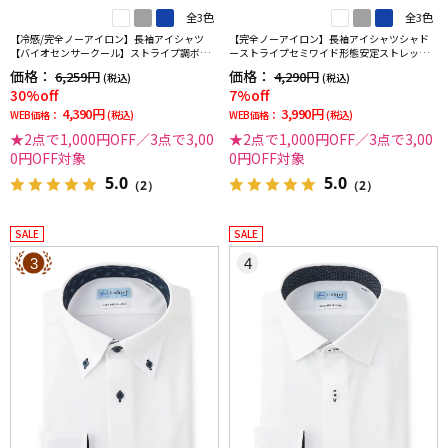
全3色
全3色
【冷感/完全ノーアイロン】長袖アイシャツ
【完全ノーアイロン】長袖アイシャツシャド
【バイオセンサークール】ストライプ調ボタ
ーストライプセミワイド形態安定ストレッチ
ンダウンストライプ形態安定ストレッチ防汚
吸汗速乾ワイシャツ通年
価格：
価格：
6,259円
4,290円
(税込)
(税込)
効果吸汗速乾ワイシャツ春夏
30%off
7%off
4,390円
3,990円
WEB価格：
(税込)
WEB価格：
(税込)
★2点で1,000円OFF／3点で3,00
★2点で1,000円OFF／3点で3,00
0円OFF対象
0円OFF対象
5.0
5.0
（2）
（2）
SALE
SALE
3
4