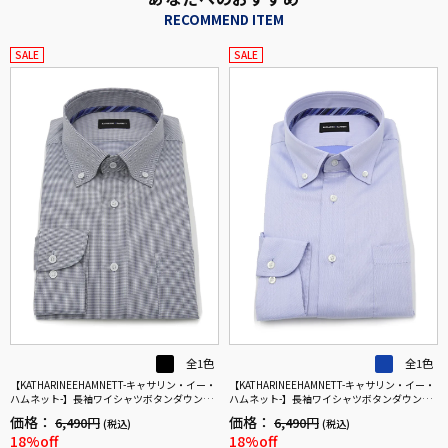
RECOMMEND ITEM
SALE
SALE
全1色
全1色
【KATHARINEEHAMNETT-キャサリン・イー・
【KATHARINEEHAMNETT-キャサリン・イー・
ハムネット-】長袖ワイシャツボタンダウン千
ハムネット-】長袖ワイシャツボタンダウンサ
鳥柄リサイクル素材使用通年
ックスツイル柄リサイクル素材使用通年
価格：
価格：
6,490円
6,490円
(税込)
(税込)
18%off
18%off