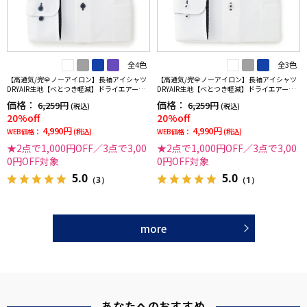
全4色
全3色
【高通気/完全ノーアイロン】長袖アイシャツ
【高通気/完全ノーアイロン】長袖アイシャツ
DRYAIR生地【べとつき軽減】ドライエアーチ
DRYAIR生地【べとつき軽減】ドライエアース
ドリ調ボタンダウン別布千鳥格子形態安定ス
トライプ調セミワイド別布ストライプ形態安
価格：
価格：
6,259円
6,259円
(税込)
(税込)
トレッチ防汚効果吸汗速乾ワイシャツ春夏
定ストレッチ防汚効果吸汗速乾ワイシャツ春
20%off
20%off
夏
4,990円
4,990円
WEB価格：
(税込)
WEB価格：
(税込)
★2点で1,000円OFF／3点で3,00
★2点で1,000円OFF／3点で3,00
0円OFF対象
0円OFF対象
5.0
5.0
（3）
（1）
more
あなたへのおすすめ