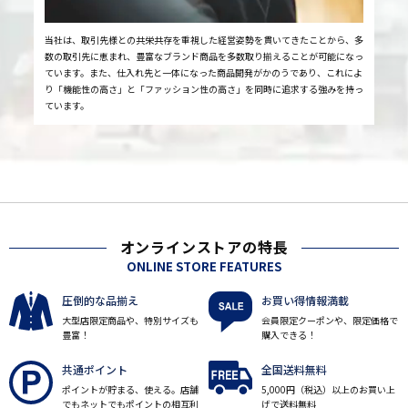
当社は、取引先様との共栄共存を重視した経営姿勢を貫いてきたことから、多
数の取引先に恵まれ、豊富なブランド商品を多数取り揃えることが可能になっ
ています。また、仕入れ先と一体になった商品開発がかのうであり、これによ
り「機能性の高さ」と「ファッション性の高さ」を同時に追求する強みを持っ
ています。
オンラインストアの特長
ONLINE STORE FEATURES
圧倒的な品揃え
お買い得情報満載
大型店限定商品や、特別サイズも
会員限定クーポンや、限定価格で
豊富！
購入できる！
共通ポイント
全国送料無料
ポイントが貯まる、使える。店舗
5,000円（税込）以上のお買い上
でもネットでもポイントの相互利
げで送料無料