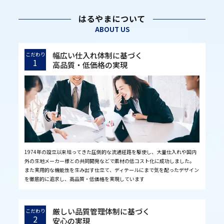
はるやまについて
ABOUT US
幅広い仕入れ体制に基づく
こだわり
1
高品質・低価格の実現
1974年の設立以来培ってきた圧倒的な流通経路を駆使し、大量仕入れや国内
外の生地メーカー様との共同開発などで素材の低コスト化に成功しました。
また実用的な機能性を生み出す仕立て、ディテールにまで気を配ったデザイン
を徹底的に追求し、高品質・低価格を実現しています
厳しい品質管理体制に基づく
こだわり
2
安心の実現