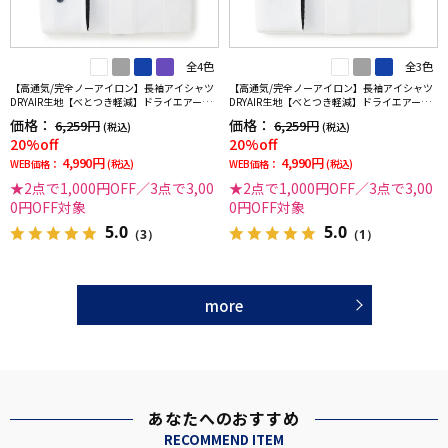
全4色
全3色
【高通気/完全ノーアイロン】長袖アイシャツ
【高通気/完全ノーアイロン】長袖アイシャツ
DRYAIR生地【べとつき軽減】ドライエアーチ
DRYAIR生地【べとつき軽減】ドライエアース
ドリ調ボタンダウン別布千鳥格子形態安定ス
トライプ調セミワイド別布ストライプ形態安
価格：
価格：
6,259円
6,259円
(税込)
(税込)
トレッチ防汚効果吸汗速乾ワイシャツ春夏
定ストレッチ防汚効果吸汗速乾ワイシャツ春
20%off
20%off
夏
4,990円
4,990円
WEB価格：
(税込)
WEB価格：
(税込)
★2点で1,000円OFF／3点で3,00
★2点で1,000円OFF／3点で3,00
0円OFF対象
0円OFF対象
5.0
5.0
（3）
（1）
more
あなたへのおすすめ
RECOMMEND ITEM