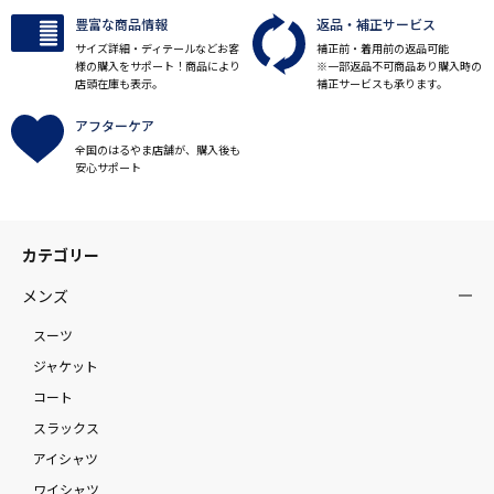
豊富な商品情報
返品・補正サービス
サイズ詳細・ディテールなどお客
補正前・着用前の返品可能
様の購入をサポート！商品により
※一部返品不可商品あり購入時の
店頭在庫も表示。
補正サービスも承ります。
アフターケア
全国のはるやま店舗が、購入後も
安心サポート
カテゴリー
メンズ
スーツ
ジャケット
コート
スラックス
アイシャツ
ワイシャツ