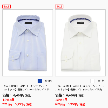
SALE
SALE
全1色
全1色
【KATHARINEEHAMNETT-キャサリン・イー・
【KATHARINEEHAMNETT-キャサリン・イー・
ハムネット-】長袖ワイシャツセミワイドサッ
ハムネット-】長袖ワイシャツセミワイド白ド
クスストライプ柄リサイクル素材使用通年
ビー柄リサイクル素材使用通年
価格：
価格：
6,490円
6,490円
(税込)
(税込)
18%off
18%off
5,290円
5,290円
WEB価格：
(税込)
WEB価格：
(税込)