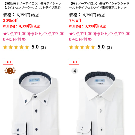
【冷感/完全ノーアイロン】長袖アイシャツ
【完全ノーアイロン】長袖アイシャツシャド
【バイオセンサークール】ストライプ調ボタ
ーストライプセミワイド形態安定ストレッチ
ンダウンストライプ形態安定ストレッチ防汚
吸汗速乾ワイシャツ通年
価格：
価格：
6,259円
4,290円
(税込)
(税込)
効果吸汗速乾ワイシャツ春夏
30%off
7%off
4,390円
3,990円
WEB価格：
(税込)
WEB価格：
(税込)
★2点で1,000円OFF／3点で3,00
★2点で1,000円OFF／3点で3,00
0円OFF対象
0円OFF対象
5.0
5.0
（2）
（2）
SALE
SALE
3
4