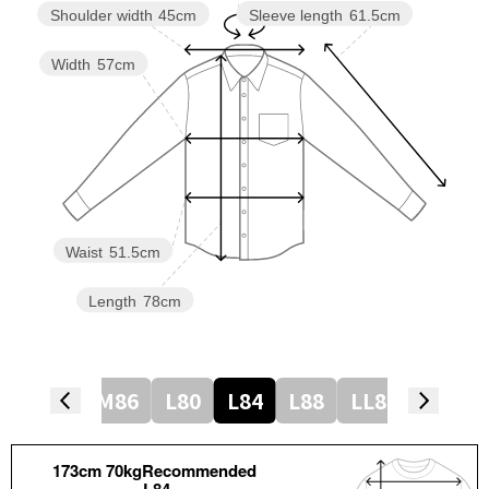
Sleeve length
61.5cm
Shoulder width
45cm
Width
57cm
Waist
51.5cm
Length
78cm
8
M82
M86
L80
L84
L88
LL82
LL86
173cm 70kgRecommended