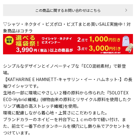
この商品に関するお問い合わせはこちら
▽シャツ・ネクタイ・ビズポロ・ビズTまとめ買いSALE実施中！対
象商品はコチラ
シンプルなデザインとイノベーティブな「ECO混紡素材」で新登
場。
【KATHARINE E HAMNETT-キャサリン・イー・ハムネット-】の長
袖ワイシャツです。
生地の一部に環境にやさしい２種の原料から作られた『SOLOTEX
ECO-Hybrid 繊維』(植物由来の原料とリサイクル原料を使用したク
リンプ構造の高ストレッチ繊維)を使用。
環境に配慮しながら着心地・上質さにこだわりました。
ブランドカラーのネイビーを衿台下に１ｃｍの巾で縫い付け、ま
た、前立て一番下のボタンホールを横穴にし飾り糸でアクセントを
つけています。