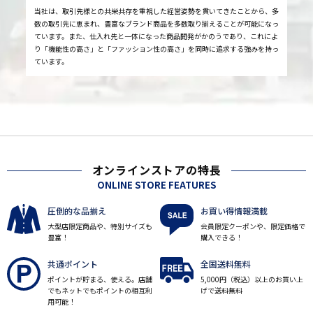
当社は、取引先様との共栄共存を重視した経営姿勢を貫いてきたことから、多
数の取引先に恵まれ、豊富なブランド商品を多数取り揃えることが可能になっ
ています。また、仕入れ先と一体になった商品開発がかのうであり、これによ
り「機能性の高さ」と「ファッション性の高さ」を同時に追求する強みを持っ
ています。
オンラインストアの特長
ONLINE STORE FEATURES
圧倒的な品揃え
お買い得情報満載
大型店限定商品や、特別サイズも
会員限定クーポンや、限定価格で
豊富！
購入できる！
共通ポイント
全国送料無料
ポイントが貯まる、使える。店舗
5,000円（税込）以上のお買い上
でもネットでもポイントの相互利
げで送料無料
用可能！