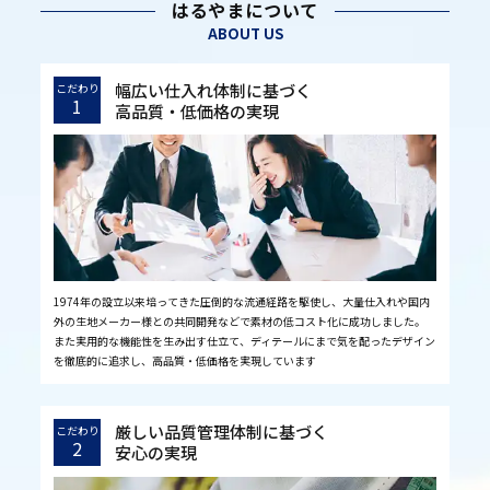
はるやまについて
ABOUT US
幅広い仕入れ体制に基づく
こだわり
1
高品質・低価格の実現
1974年の設立以来培ってきた圧倒的な流通経路を駆使し、大量仕入れや国内
外の生地メーカー様との共同開発などで素材の低コスト化に成功しました。
また実用的な機能性を生み出す仕立て、ディテールにまで気を配ったデザイン
を徹底的に追求し、高品質・低価格を実現しています
厳しい品質管理体制に基づく
こだわり
2
安心の実現