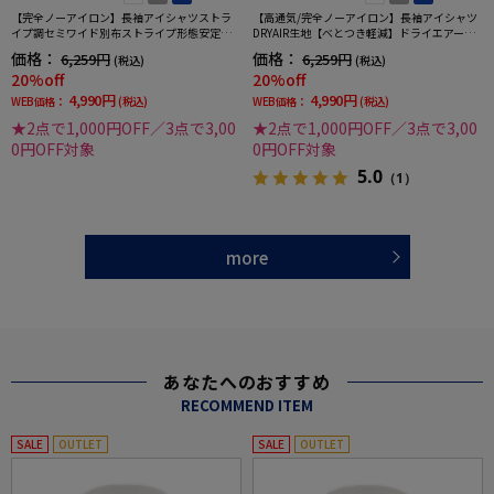
【完全ノーアイロン】長袖アイシャツストラ
【高通気/完全ノーアイロン】長袖アイシャツ
イプ調セミワイド別布ストライプ形態安定ス
DRYAIR生地【べとつき軽減】ドライエアース
トレッチ防汚効果吸汗速乾ワイシャツ通年
トライプ調セミワイド別布ストライプ形態安
価格：
価格：
6,259円
6,259円
(税込)
(税込)
定ストレッチ防汚効果吸汗速乾ワイシャツ春
20%off
20%off
夏
4,990円
4,990円
WEB価格：
(税込)
WEB価格：
(税込)
★2点で1,000円OFF／3点で3,00
★2点で1,000円OFF／3点で3,00
0円OFF対象
0円OFF対象
5.0
（1）
more
あなたへのおすすめ
RECOMMEND ITEM
SALE
OUTLET
SALE
OUTLET