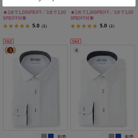
4,390円
3,990円
WEB価格：
(税込)
WEB価格：
(税込)
★2点で1,000円OFF／3点で3,00
★2点で1,000円OFF／3点で3,00
0円OFF対象
0円OFF対象
5.0
5.0
（2）
（2）
SALE
SALE
3
4
全3色
全3色