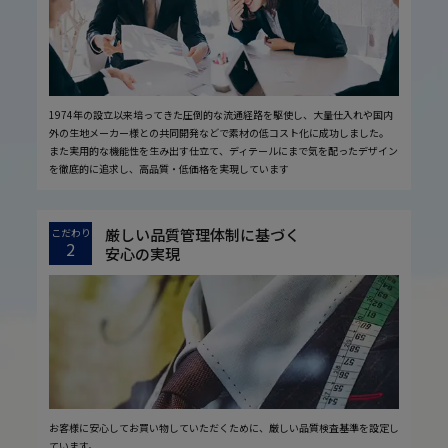
1974年の設立以来培ってきた圧倒的な流通経路を駆使し、大量仕入れや国内
外の生地メーカー様との共同開発などで素材の低コスト化に成功しました。
また実用的な機能性を生み出す仕立て、ディテールにまで気を配ったデザイン
を徹底的に追求し、高品質・低価格を実現しています
厳しい品質管理体制に基づく
こだわり
2
安心の実現
お客様に安心してお買い物していただくために、厳しい品質検査基準を設定し
ています。