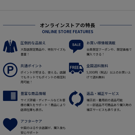
オンラインストアの特長
ONLINE STORE FEATURES
圧倒的な品揃え
お買い得情報満載
大型店限定商品や、特別サイズも
会員限定クーポンや、限定価格で
豊富！
購入できる！
共通ポイント
全国送料無料
ポイントが貯まる、使える。店舗
5,000円（税込）以上のお買い上
でもネットでもポイントの相互利
げで送料無料
用可能！
豊富な商品情報
返品・補正サービス
サイズ詳細・ディテールなどお客
補正前・着用前の返品可能
様の購入をサポート！商品により
※一部返品不可商品あり購入時の
店頭在庫も表示。
補正サービスも承ります。
アフターケア
全国のはるやま店舗が、購入後も
安心サポート