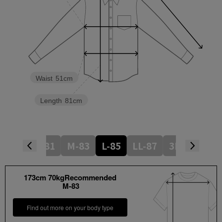
Waist
51cm
Length
81cm
S-81
M-83
L-85
LL-87
3L-87
173cm 70kgRecommended
M-83
Find out more on your body type