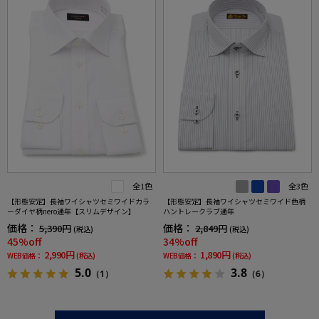
全1色
全3色
【形態安定】長袖ワイシャツセミワイドカラ
【形態安定】長袖ワイシャツセミワイド色柄
ーダイヤ柄nero通年【スリムデザイン】
ハントレークラブ通年
価格：
価格：
5,390円
2,849円
(税込)
(税込)
45%off
34%off
2,990円
1,890円
WEB価格：
(税込)
WEB価格：
(税込)
5.0
3.8
（1）
（6）