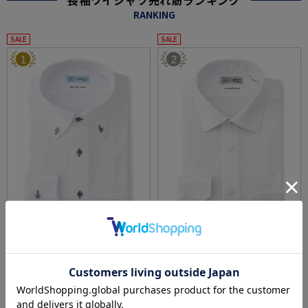
RANKING
SALE
SALE
1
2
全3色
全3色
【冷感/完全ノーアイロン】長袖アイシャツ
【完全ノーアイロン】長袖アイシャツシャド
【バイオセンサークール】ストライプ調ボタ
ーストライプセミワイド形態安定ストレッチ
ンダウンストライプ形態安定ストレッチ防汚
吸汗速乾ワイシャツ通年
価格：
価格：
6,259円
4,290円
(税込)
(税込)
効果吸汗速乾ワイシャツ春夏
30%off
7%off