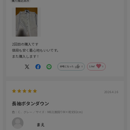
2回目の購入です
値段も安く着心地もいいです。
また購入します！
参考になった
0
Like!
0
2026.4.16
長袖ボタンダウン
色：Ｃ．グレー
／サイズ：M82(首回りM×裄丈82cm)
まえ