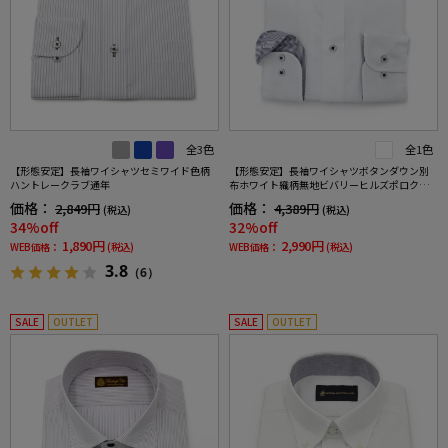
全3色
全1色
【形態安定】長袖ワイシャツセミワイド色柄
【形態安定】長袖ワイシャツボタンダウン別
ハントレークラブ通年
布ホワイト織柄無地ビバリーヒルズポロクラ
ブ通年
価格：
価格：
2,849円
4,389円
(税込)
(税込)
34%off
32%off
1,890円
2,990円
WEB価格：
(税込)
WEB価格：
(税込)
3.8
（6）
SALE
OUTLET
SALE
OUTLET