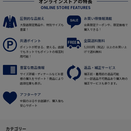
オンラインストアの特長
ONLINE STORE FEATURES
圧倒的な品揃え
お買い得情報満載
大型店限定商品や、特別サイズも
会員限定クーポンや、限定価格で
豊富！
購入できる！
共通ポイント
全国送料無料
ポイントが貯まる、使える。店舗
5,000円（税込）以上のお買い上
でもネットでもポイントの相互利
げで送料無料
用可能！
豊富な商品情報
返品・補正サービス
サイズ詳細・ディテールなどお客
補正前・着用前の返品可能
様の購入をサポート！商品により
※一部返品不可商品あり購入時の
店頭在庫も表示。
補正サービスも承ります。
アフターケア
全国のはるやま店舗が、購入後も
安心サポート
カテゴリー