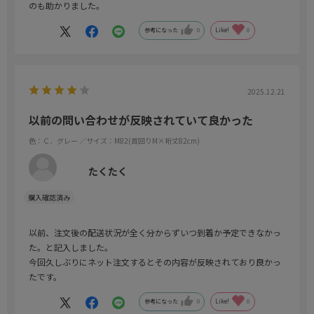
のも助かりました｡
参考になった
0
Like!
0
2025.12.21
以前の問い合わせが反映されていて良かった
色：Ｃ．グレー
／サイズ：M82(首回りM×裄丈82cm)
たくたく
以前、注文後の配送状況が全く分からずいつ到着か予定できなかっ
た。と記入しました。
今回久しぶりにネット注文するとその内容が反映されており良かっ
たです。
参考になった
0
Like!
0