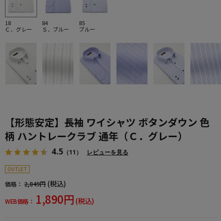
18
84
85
Ｃ．グレー
Ｓ．ブルー
ブルー
【形態安定】長袖 ワイシャツ ボタンダウン 色
柄 ハントレークラブ 通年（Ｃ．グレー）
4.5
（11）
レビューを見る
OUTLET
(税込)
価格：
2,849円
1,890円
(税込)
WEB価格：