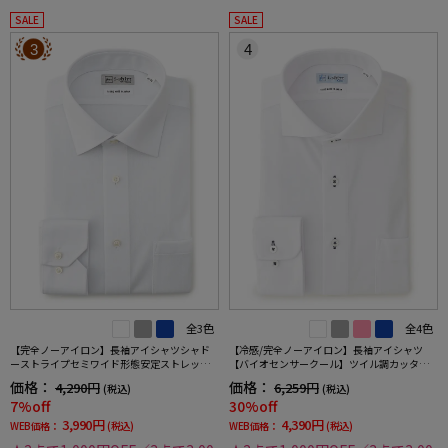
SALE
SALE
3
4
全3色
全4色
【完全ノーアイロン】長袖アイシャツシャド
【冷感/完全ノーアイロン】長袖アイシャツ
ーストライプセミワイド形態安定ストレッチ
【バイオセンサークール】ツイル調カッタウ
吸汗速乾ワイシャツ通年
ェイ織柄無地形態安定ストレッチ防汚効果吸
価格：
価格：
4,290円
6,259円
(税込)
(税込)
汗速乾ワイシャツ春夏
7%off
30%off
3,990円
4,390円
WEB価格：
(税込)
WEB価格：
(税込)