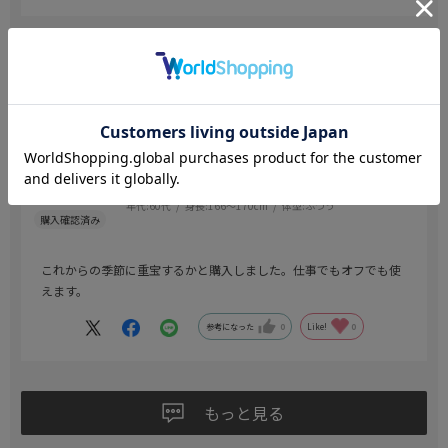
2025.10.14
秋冬
色：Ｃ．グレー
／サイズ：M82(首回りM×裄丈82cm)
小五郎
年代:
60代
身長:
166～170cm
体型:
ふつう
これからの季節に重宝するかと購入しました。仕事でもオフでも使
えます。
参考になった
0
Like!
0
もっと見る