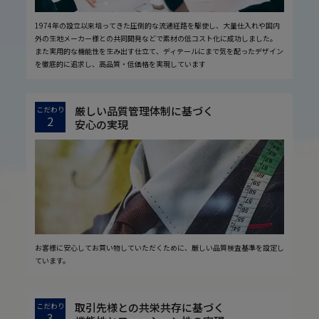
1974年の設立以来培ってきた圧倒的な流通経路を駆使し、大量仕入れや国内
外の生地メーカー様との共同開発などで素材の低コスト化に成功しました。
また実用的な機能性を生み出す仕立て、ディテールにまで気を配ったデザイン
を徹底的に追求し、高品質・低価格を実現しています
厳しい品質管理体制に基づく
こだわり
2
安心の実現
お客様に安心してお買い物していただくために、厳しい品質検査基準を設定し
ています。
取引先様との共栄共存に基づく
こだわり
3