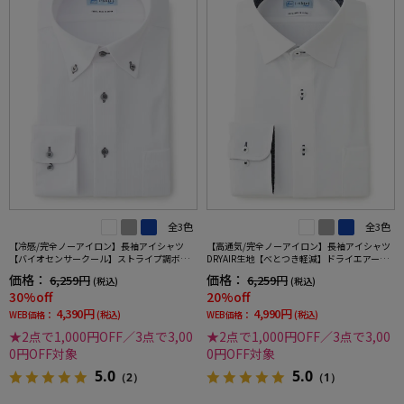
全3色
全3色
【冷感/完全ノーアイロン】長袖アイシャツ
【高通気/完全ノーアイロン】長袖アイシャツ
【バイオセンサークール】ストライプ調ボタ
DRYAIR生地【べとつき軽減】ドライエアース
ンダウンストライプ形態安定ストレッチ防汚
トライプ調セミワイド別布ストライプ形態安
価格：
価格：
6,259円
6,259円
(税込)
(税込)
効果吸汗速乾ワイシャツ春夏
定ストレッチ防汚効果吸汗速乾ワイシャツ春
30%off
20%off
夏
4,390円
4,990円
WEB価格：
(税込)
WEB価格：
(税込)
★2点で1,000円OFF／3点で3,00
★2点で1,000円OFF／3点で3,00
0円OFF対象
0円OFF対象
5.0
5.0
（2）
（1）