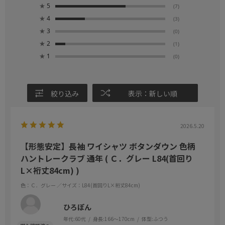
★
5
(7)
★
4
(3)
★
3
(0)
★
2
(1)
★
1
(0)
絞り込み
表示：新しい順
2026.5.20
【形態安定】長袖 ワイシャツ ボタンダウン 色柄
ハントレークラブ 通年 ( Ｃ．グレー L84(首回り
L×裄丈84cm) )
色：Ｃ．グレー
／サイズ：L84(首回りL×裄丈84cm)
ひろぽん
年代:
60代
身長:
166～170cm
体型:
ふつう