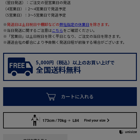
（翌日発送）：ご注文の翌営業日の発送
（4営業日）：2～4営業日で発送予定
（5営業日）：3～5営業日で発送予定
※
発送日は土日祝日や棚卸などの
弊社指定の休業日
を除きます。
※当日発送に関するご注意は
こちら
をご確認ください。
※「営業日」は土日祝日を除く平日となり、ご注文の当日を除きます。
※運送会社の都合により予告無く発送日程が前後する場合がございます。
5,000円（税込）以上のお買い上げで
全国送料無料
カートに入れる
173cm / 70kg
L84
Find your size