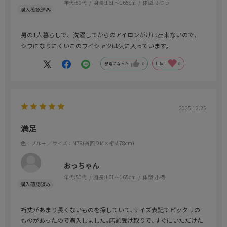
年代:
50代
身長:
161～165cm
体型:
ふつう
男の1人暮らしで、洗濯してからのアイロンがけは出来ないので、
シワになりにくいこのワイシャツは気に入っています。
参考になった
0
Like!
0
2025.12.25
満足
色：ブルー
／サイズ：M78(首回りM×裄丈78cm)
おっちゃん
年代:
50代
身長:
161～165cm
体型:
小柄
裄丈があまり長くないものを探していて､サイズ表記でピッタリの
ものがあったので購入しました｡店頭受け取りで､すぐにいただけた