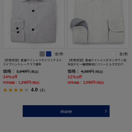
全2色
全1色
【形態安定】長袖ワイシャツセミワイドスト
【形態安定】長袖ワイシャツボタンダウン別
ライプハントレークラブ通年
布白ドビー織柄無地ビバリーヒルズポロクラ
ブ通年
価格：
価格：
2,849円
4,389円
(税込)
(税込)
34%off
32%off
1,890円
2,990円
WEB価格：
(税込)
WEB価格：
(税込)
4.0
（2）
more