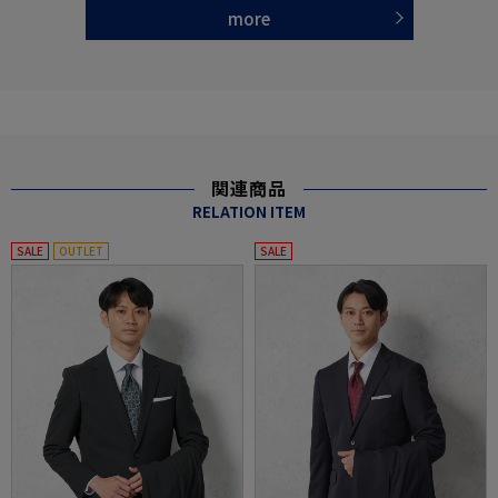
more
関連商品
RELATION ITEM
SALE
OUTLET
SALE