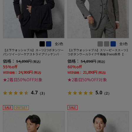
全2色
全3色
【上下ウォッシャブル】スーツ2つボタンツー
【上下ウォッシャブル】スリーピーススーツ2
パンツイージーケアストライプリッケンバッ
つボタンウールライク千鳥格子nero秋冬【ス
カー
リムデザイン】
価格：
価格：
54,890円
54,890円
(税込)
(税込)
55%off
60%off
24,900円
21,890円
WEB価格：
(税込)
WEB価格：
(税込)
★2着目50%OFF対象
★2着目50%OFF対象
4.7
5.0
（3）
（2）
SALE
OUTLET
SALE