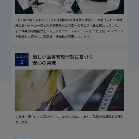
1974年の設立以来培ってきた圧倒的な流通経路を駆使し、大量仕入れや国内
外の生地メーカー様との共同開発などで素材の低コスト化に成功しました。
また実用的な機能性を生み出す仕立て、ディテールにまで気を配ったデザイン
を徹底的に追求し、高品質・低価格を実現しています
厳しい品質管理体制に基づく
こだわり
2
安心の実現
お客様に安心してお買い物していただくために、厳しい品質検査基準を設定し
ています。