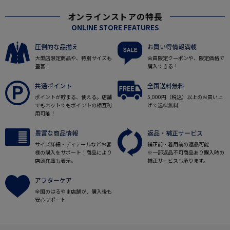
オンラインストアの特長
ONLINE STORE FEATURES
圧倒的な品揃え
お買い得情報満載
大型店限定商品や、特別サイズも
会員限定クーポンや、限定価格で
豊富！
購入できる！
共通ポイント
全国送料無料
ポイントが貯まる、使える。店舗
5,000円（税込）以上のお買い上
でもネットでもポイントの相互利
げで送料無料
用可能！
豊富な商品情報
返品・補正サービス
サイズ詳細・ディテールなどお客
補正前・着用前の返品可能
様の購入をサポート！商品により
※一部返品不可商品あり購入時の
店頭在庫も表示。
補正サービスも承ります。
アフターケア
全国のはるやま店舗が、購入後も
安心サポート