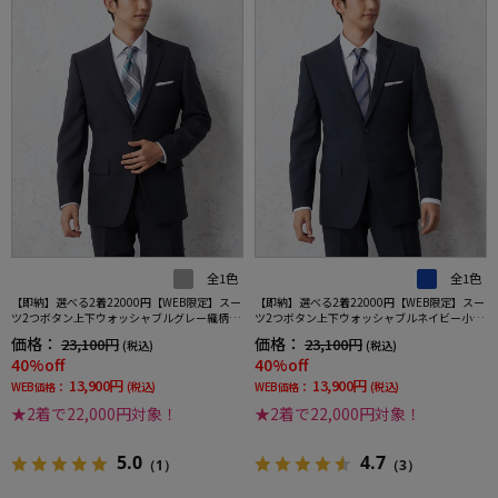
全1色
全1色
【即納】選べる2着22000円【WEB限定】スー
【即納】選べる2着22000円【WEB限定】スー
ツ2つボタン上下ウォッシャブルグレー織柄無
ツ2つボタン上下ウォッシャブルネイビー小柄
地3シーズン対応
3シーズン対応
価格：
価格：
23,100円
23,100円
(税込)
(税込)
40%off
40%off
13,900円
13,900円
WEB価格：
(税込)
WEB価格：
(税込)
★2着で22,000円対象！
★2着で22,000円対象！
5.0
4.7
（1）
（3）