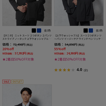
全2色
全2色
【タニタ】 ニット スーツ ２つボタン ２パンツ
【上下ウォッシャブル】スーツ 2つボタン ツ
ストライプ ノータック 上下ウォッシャブル 春
ーパンツ イージーケア ウインドペン リッケン
夏
バッカー
価格：
価格：
72,490円
54,890円
(税込)
(税込)
20%off
55%off
57,992円
24,900円
WEB価格：
(税込)
WEB価格：
(税込)
★2着目50%OFF対象
★2着目50%OFF対象
4.0
（2）
SALE
OUTLET