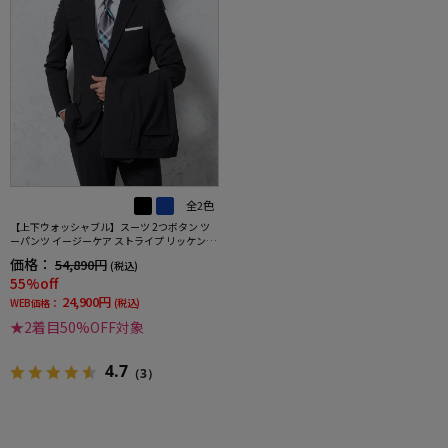
全2色
【上下ウォッシャブル】スーツ 2つボタン ツ
ーパンツ イージーケア ストライプ リッケンバ
ッカー
価格：
54,890円
(税込)
55%off
24,900円
WEB価格：
(税込)
★2着目50%OFF対象
4.7
（3）