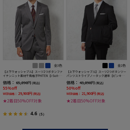
全3色
全2色
【上下ウォッシャブル】スーツ2つボタンファ
【上下ウォッシャブル】スーツ2つボタンツー
イテンニット素材千鳥格子PHITEN【i-Suit-ア
パンツストライプノータック通年【ピンキ
イスーツ-】秋冬
ー】
価格：
価格：
65,890円
43,890円
(税込)
(税込)
55%off
50%off
29,900円
21,900円
WEB価格：
(税込)
WEB価格：
(税込)
★2着目50%OFF対象
★2着目50%OFF対象
4.6
（5）