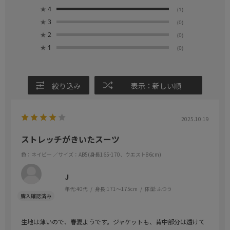
★
4
(1)
★
3
(0)
★
2
(0)
★
1
(0)
絞り込み
表示：新しい順
2025.10.19
ストレッチがきいたスーツ
色：ネイビー
／サイズ：AB5(身長165-170、ウエスト86cm)
J
年代:
40代
身長:
171～175cm
体型:
ふつう
生地は薄いので、春夏ようです。ジャケットも、背中部分は透けて