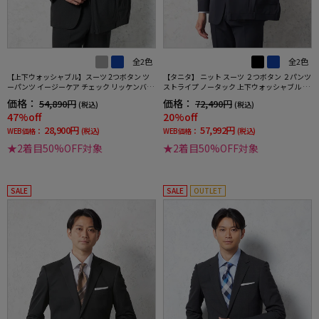
全2色
全2色
【上下ウォッシャブル】スーツ 2つボタン ツ
【タニタ】 ニット スーツ ２つボタン ２パンツ
ーパンツ イージーケア チェック リッケンバッ
ストライプ ノータック 上下ウォッシャブル 春
カー
夏
価格：
価格：
54,890円
72,490円
(税込)
(税込)
47%off
20%off
28,900円
57,992円
WEB価格：
(税込)
WEB価格：
(税込)
★2着目50%OFF対象
★2着目50%OFF対象
SALE
SALE
OUTLET