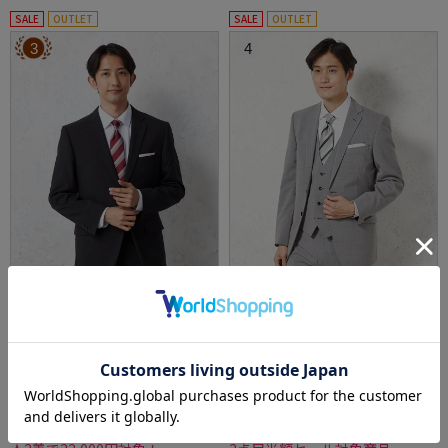
SALE
OUTLET
SALE
OUTLET
3
4
全1色
全1色
【即納】選べる2着22000円【WEB限定】スー
【ウォッシャブル】スリーピーススーツ【ner
ツ2つボタン上下ウォッシャブルブラックスト
o/スリムデザイン】ウール混2つボタンノータ
ライプ3シーズン対応
ックストライプ
価格：
価格：
23,100円
72,490円
(税込)
(税込)
40%off
70%off
13,900円
21,890円
WEB価格：
(税込)
WEB価格：
(税込)