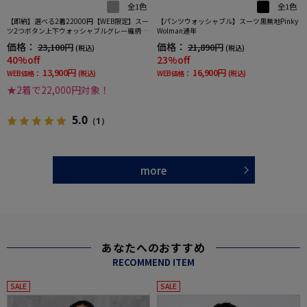
全1色
全1色
【即納】選べる2着22000円【WEB限定】スー
【パンツウォッシャブル】スーツ黒無地Pinky
ツ2つボタン上下ウォッシャブルグレー織柄無
Wolman通年
地3シーズン対応
価格：
価格：
23,100円
21,890円
(税込)
(税込)
40%off
23%off
13,900円
16,900円
WEB価格：
(税込)
WEB価格：
(税込)
★2着で22,000円対象！
5.0
（1）
more
あなたへのおすすめ
RECOMMEND ITEM
SALE
SALE