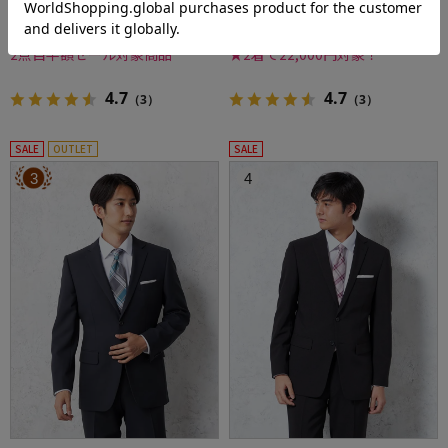
70%off
40%off
21,890円
13,900円
WEB価格：
(税込)
WEB価格：
(税込)
2点目半額セール対象商品
★2着で22,000円対象！
4.7
4.7
（3）
（3）
SALE
OUTLET
SALE
3
4