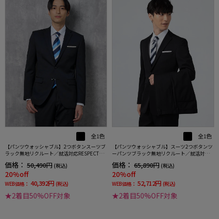
全1色
全1色
【パンツウォッシャブル】2つボタンスーツブ
【パンツウォッシャブル】スーツ2つボタンツ
ラック無地リクルート／就活対応RESPECTNE
ーパンツブラック無地リクルート／就活対応R
RO通年【定番】【スリムデザイン】
ESPECTNERO通年【定番】【スリムデザイ
価格：
価格：
50,490円
65,890円
(税込)
(税込)
ン】
20%off
20%off
40,392円
52,712円
WEB価格：
(税込)
WEB価格：
(税込)
★2着目50%OFF対象
★2着目50%OFF対象