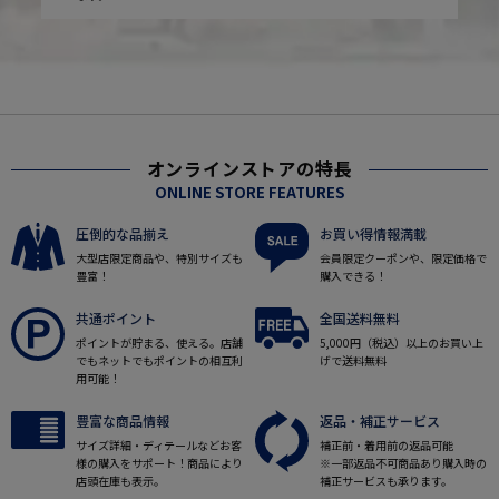
オンラインストアの特長
ONLINE STORE FEATURES
圧倒的な品揃え
お買い得情報満載
大型店限定商品や、特別サイズも
会員限定クーポンや、限定価格で
豊富！
購入できる！
共通ポイント
全国送料無料
ポイントが貯まる、使える。店舗
5,000円（税込）以上のお買い上
でもネットでもポイントの相互利
げで送料無料
用可能！
豊富な商品情報
返品・補正サービス
サイズ詳細・ディテールなどお客
補正前・着用前の返品可能
様の購入をサポート！商品により
※一部返品不可商品あり購入時の
店頭在庫も表示。
補正サービスも承ります。