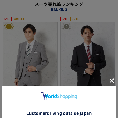
スーツ売れ筋ランキング
RANKING
SALE
OUTLET
SALE
OUTLET
1
2
全1色
全1色
【ウォッシャブル】スリーピーススーツ【ner
【即納】選べる2着22000円【WEB限定】スー
o/スリムデザイン】ウール混2つボタンノータ
ツ2つボタン上下ウォッシャブルブラックスト
ックストライプ
ライプ3シーズン対応
価格：
価格：
72,490円
23,100円
(税込)
(税込)