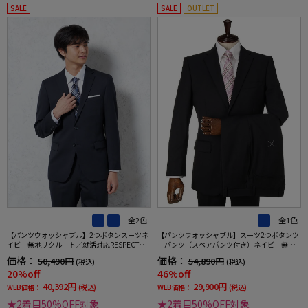
SALE
SALE
OUTLET
全2色
全1色
【パンツウォッシャブル】2つボタンスーツネ
【パンツウォッシャブル】スーツ2つボタンツ
イビー無地リクルート／就活対応RESPECTNE
ーパンツ（スペアパンツ付き）ネイビー無地
RO通年【定番】【スリムデザイン】
通年リクルート着用可／就活対応【スモール
価格：
価格：
50,490円
54,890円
(税込)
(税込)
／トールサイズ有】
20%off
46%off
40,392円
29,900円
WEB価格：
(税込)
WEB価格：
(税込)
★2着目50%OFF対象
★2着目50%OFF対象