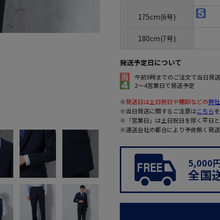
175cm(6号)
180cm(7号)
発送予定日について
午前9時までのご注文で当日発
2～4営業日で発送予定
※
発送日は土日祝日や棚卸などの
弊社
※当日発送に関するご注意は
こちら
を
※「営業日」は土日祝日を除く平日と
※運送会社の都合により予告無く発送
5,00
全国