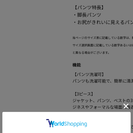
【パンツ特長】
・脚長パンツ
・お尻がきれいに見えるパ
当ページのサイズ表に記載している数字は、
サイズ選択画面に記載している数字あるいは
と異なる場合がございます。
機能
【パンツ洗濯可】
パンツも洗濯可能で、簡単に清
【3ピース】
ジャケット、パンツ、ベストの
ジネスやフォーマルな場面に最
【背抜き】
背中の裏地が省かれている背抜
きます。