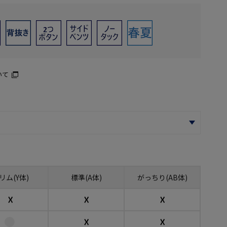
いて
リム(Y体)
標準(A体)
がっちり(AB体)
☓
☓
☓
☓
☓