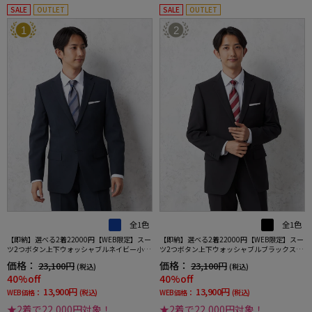
SALE
OUTLET
SALE
OUTLET
1
2
全1色
全1色
【即納】選べる2着22000円【WEB限定】スー
【即納】選べる2着22000円【WEB限定】スー
ツ2つボタン上下ウォッシャブルネイビー小柄
ツ2つボタン上下ウォッシャブルブラックスト
3シーズン対応
ライプ3シーズン対応
価格：
価格：
23,100円
23,100円
(税込)
(税込)
40%off
40%off
13,900円
13,900円
WEB価格：
(税込)
WEB価格：
(税込)
★2着で22,000円対象！
★2着で22,000円対象！