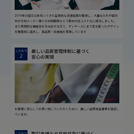
1974年の設立以来培ってきた圧倒的な流通経路を駆使し、大量仕入れや国内
外の生地メーカー様との共同開発などで素材の低コスト化に成功しました。
また実用的な機能性を生み出す仕立て、ディテールにまで気を配ったデザイン
を徹底的に追求し、高品質・低価格を実現しています
厳しい品質管理体制に基づく
こだわり
2
安心の実現
お客様に安心してお買い物していただくために、厳しい品質検査基準を設定し
ています。
取引先様との共栄共存に基づく
こだわり