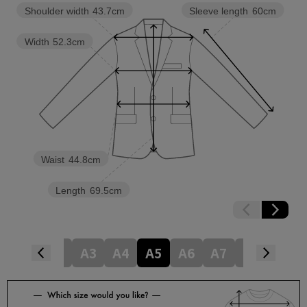
Shoulder width
43.7cm
Sleeve length
60cm
Width
52.3cm
Waist
44.8cm
Length
69.5cm
6
Y7
Y8
A3
A4
A5
A6
A7
A8
AB3