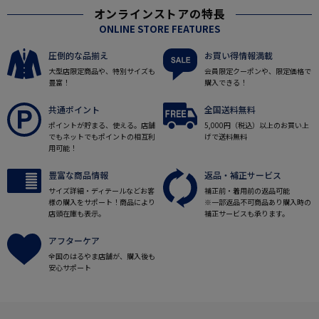
オンラインストアの特長
ONLINE STORE FEATURES
圧倒的な品揃え
お買い得情報満載
大型店限定商品や、特別サイズも
会員限定クーポンや、限定価格で
豊富！
購入できる！
共通ポイント
全国送料無料
ポイントが貯まる、使える。店舗
5,000円（税込）以上のお買い上
でもネットでもポイントの相互利
げで送料無料
用可能！
豊富な商品情報
返品・補正サービス
サイズ詳細・ディテールなどお客
補正前・着用前の返品可能
様の購入をサポート！商品により
※一部返品不可商品あり購入時の
店頭在庫も表示。
補正サービスも承ります。
アフターケア
全国のはるやま店舗が、購入後も
安心サポート