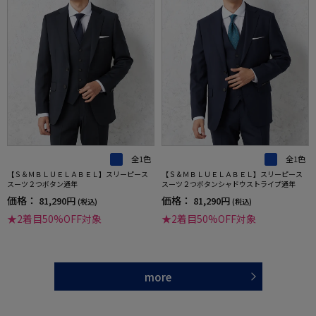
全1色
全1色
【Ｓ＆ＭＢＬＵＥＬＡＢＥＬ】スリーピース
【Ｓ＆ＭＢＬＵＥＬＡＢＥＬ】スリーピース
スーツ２つボタン通年
スーツ２つボタンシャドウストライプ通年
価格：
価格：
81,290円
81,290円
(税込)
(税込)
★2着目50%OFF対象
★2着目50%OFF対象
more