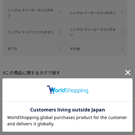
シングル スリーピース 2つボタ
シングル ツーピース 3つボタン
ン
シングル スリーピース 3つボタ
シングル ツーパンツ 3つボタン
ン
ダブル
その他
#この商品に関するタグで探す
#モダンスタイル
#2点目20%OFF対象商品（メンズスーツ）
#2点目50%OFF対象商品（メンズスーツ）
#パンツ ノータック
#パンツ 30代
もっと見る
※クリックするとタグに関連した商品が表示されます。
スーツ売れ筋ランキング
RANKING