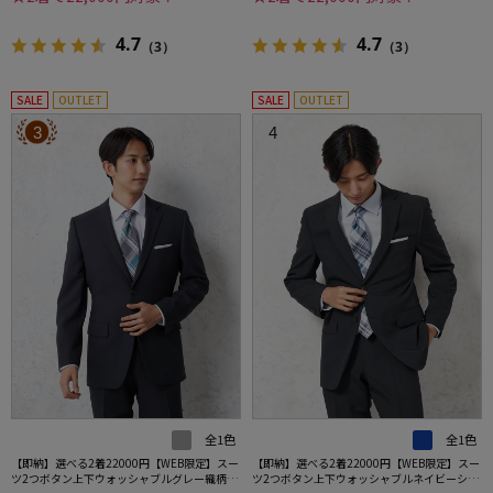
4.7
4.7
（3）
（3）
SALE
OUTLET
SALE
OUTLET
3
4
全1色
全1色
【即納】選べる2着22000円【WEB限定】スー
【即納】選べる2着22000円【WEB限定】スー
ツ2つボタン上下ウォッシャブルグレー織柄無
ツ2つボタン上下ウォッシャブルネイビーシャ