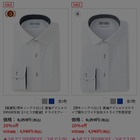
SALE
SALE
3
4
全3色
全3色
【高通気/完全ノーアイロン】長袖アイシャツ
【完全ノーアイロン】長袖アイシャツストラ
DRYAIR生地【べとつき軽減】ドライエアース
イプ調セミワイド別布ストライプ形態安定ス
トライプ調セミワイド別布ストライプ形態安
トレッチ防汚効果吸汗速乾ワイシャツ通年
価格：
価格：
6,259円
6,259円
(税込)
(税込)
定ストレッチ防汚効果吸汗速乾ワイシャツ春
20%off
20%off
夏
4,990円
4,990円
WEB価格：
(税込)
WEB価格：
(税込)
★2点で1,000円OFF／3点で3,00
★2点で1,000円OFF／3点で3,00