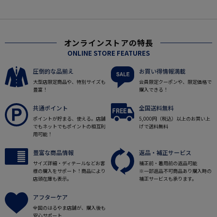
オンラインストアの特長
ONLINE STORE FEATURES
圧倒的な品揃え
お買い得情報満載
大型店限定商品や、特別サイズも
会員限定クーポンや、限定価格で
豊富！
購入できる！
共通ポイント
全国送料無料
ポイントが貯まる、使える。店舗
5,000円（税込）以上のお買い上
でもネットでもポイントの相互利
げで送料無料
用可能！
豊富な商品情報
返品・補正サービス
サイズ詳細・ディテールなどお客
補正前・着用前の返品可能
様の購入をサポート！商品により
※一部返品不可商品あり購入時の
店頭在庫も表示。
補正サービスも承ります。
アフターケア
全国のはるやま店舗が、購入後も
安心サポート