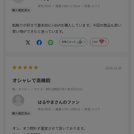
年代:
40代
身長:
166～170cm
体型:
ふつう
肌触りが好きで基本的にi-shirtを購入しています。今回の商品も良い
買い物ができたと思っています。
参考になった
0
Like!
0
2024.10.20
オシャレで高機能
色：ネイビー
／サイズ：M82(首回りM×裄丈82cm)
はるやまさんのファン
年代:
40代
身長:
176～180cm
体型:
ふつう
オン、オフ問わず重宝させて頂いております。