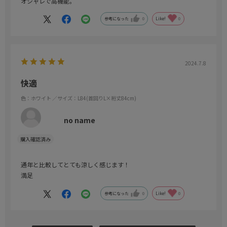
オシャレで高機能。
参考になった
0
Like!
0
2024.7.8
快適
色：ホワイト
／サイズ：L84(首回りL×裄丈84cm)
no name
通年と比較してとても涼しく感じます！
満足
参考になった
0
Like!
0