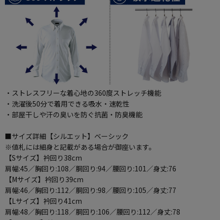
・ストレスフリーな着心地の360度ストレッチ機能
・洗濯後50分で着用できる吸水・速乾性
・部屋干しや汗の臭いを防ぐ抗菌・防臭機能
■サイズ詳細【シルエット】ベーシック
※値札には細身と記載がある場合が御座います。
【Sサイズ】衿回り38cm
肩幅:45／胸回り:108／胴回り:94／腰回り:101／身丈:76
【Mサイズ】衿回り39cm
肩幅:46／胸回り:112／胴回り:98／腰回り:105／身丈:77
【Lサイズ】衿回り41cm
肩幅:48／胸回り:118／胴回り:106／腰回り:112／身丈:78