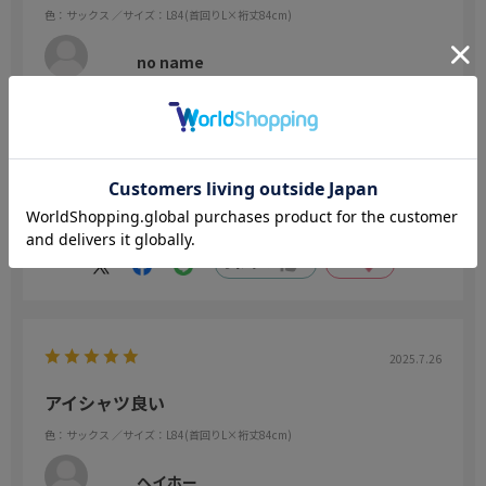
色：サックス
／サイズ：L84(首回りL×裄丈84cm)
no name
ここ数年ずっとアイシャツを使っていますが、あまり細かいことを
気にするタイプではないのもありますがシワが気になったことはあ
りません。この商品も同様です。
続きを読む
また乾きも早い気がしますし肌触りも個人的には好きです。
参考になった
0
Like!
0
2025.7.26
アイシャツ良い
色：サックス
／サイズ：L84(首回りL×裄丈84cm)
ヘイホー