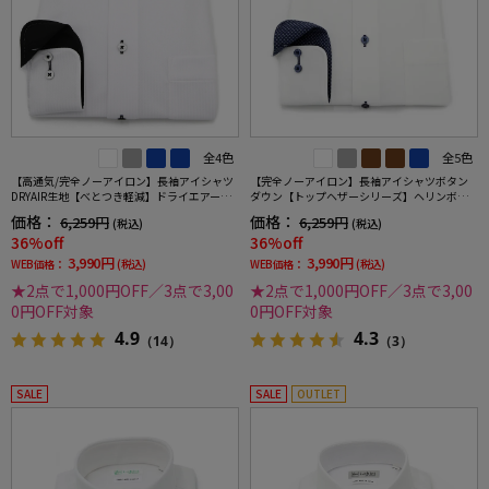
全4色
全5色
【高通気/完全ノーアイロン】長袖アイシャツ
【完全ノーアイロン】長袖アイシャツボタン
DRYAIR生地【べとつき軽減】ドライエアー通
ダウン【トップヘザーシリーズ】ヘリンボン
気性ストライプカッタウェイワイシャツi-shirt
調ワイシャツi-shirt通年
価格：
価格：
6,259円
6,259円
(税込)
(税込)
春夏
36%off
36%off
3,990円
3,990円
WEB価格：
(税込)
WEB価格：
(税込)
★2点で1,000円OFF／3点で3,00
★2点で1,000円OFF／3点で3,00
0円OFF対象
0円OFF対象
4.9
4.3
（14）
（3）
SALE
SALE
OUTLET