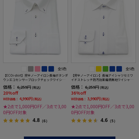
全5色
全5色
【ECOi-shirt】完全ノーアイロン長袖ボタンダ
【完全ノーアイロン】長袖アイシャツセミワ
ウンエコセンサーブロックチェックワイシャ
イドストレッチ防汚効果織柄無地ワイシャツi-
ツ通年
shirt通年
価格：
価格：
6,259円
6,259円
(税込)
(税込)
20%off
36%off
4,990円
3,990円
WEB価格：
(税込)
WEB価格：
(税込)
★2点で1,000円OFF／3点で3,00
★2点で1,000円OFF／3点で3,00
0円OFF対象
0円OFF対象
4.8
4.6
（6）
（5）