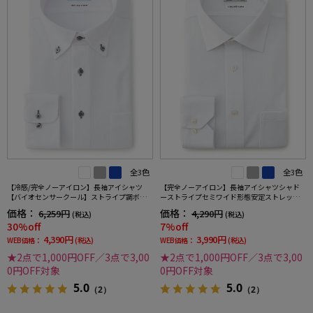
全3色
全3色
【冷感/完全ノーアイロン】長袖アイシャツ
【完全ノーアイロン】長袖アイシャツシャド
【バイオセンサークール】ストライプ調ボタ
ーストライプセミワイド形態安定ストレッチ
ンダウンストライプ形態安定ストレッチ防汚
吸汗速乾ワイシャツ通年
価格：
価格：
6,259円
4,290円
(税込)
(税込)
効果吸汗速乾ワイシャツ春夏
30%off
7%off
4,390円
3,990円
WEB価格：
(税込)
WEB価格：
(税込)
★2点で1,000円OFF／3点で3,00
★2点で1,000円OFF／3点で3,00
0円OFF対象
0円OFF対象
5.0
5.0
（2）
（2）