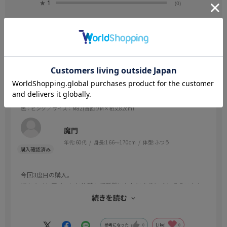
★
1
(0)
絞り込み
表示：新しい順
2025.12.2
リピート購入
色：ピンク
／サイズ：M82(首回りM×裄丈82cm)
魔門
年代:
60代
身長:
166～170cm
体型:
ふつう
今回3度目の購入。
ほかのノンアイロンと比較して断然にしわになりにくいうえストレ
ッチが来ているのでシャツの裾が出にくくて快適です。
続きを読む
できればもう少しデザインバリエーションが豊富だと嬉しいです。
参考になった
0
Like!
0