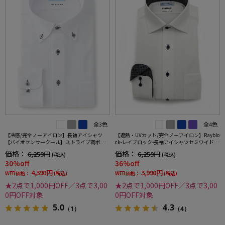
全3色
全4色
【冷感/完全ノーアイロン】長袖アイシャツ
【遮熱・UVカット/完全ノーアイロン】Rayblo
【バイオセンサークール】ストライプ調ボタ
ck-レイブロック-長袖アイシャツセミワイドス
ンダウンストライプ形態安定ストレッチ防汚
トライプワイシャツi-shirt
価格：
価格：
6,259円
6,259円
(税込)
(税込)
効果吸汗速乾ワイシャツ春夏
30%off
36%off
4,390円
3,990円
WEB価格：
(税込)
WEB価格：
(税込)
★2点で1,000円OFF／3点で3,00
★2点で1,000円OFF／3点で3,00
0円OFF対象
0円OFF対象
5.0
4.3
（1）
（4）