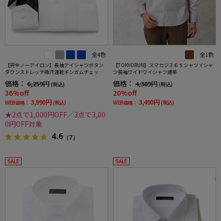
全4色
全1色
【完全ノーアイロン】長袖アイシャツボタン
【TOKYORUN】スマカジ３６５シャツＹシャ
ダウンストレッチ吸汗速乾ギンガムチェック
ツ長袖ワイドワイシャツ通年
ワイシャツi-shirt通年
価格：
価格：
6,259円
4,389円
(税込)
(税込)
36%off
20%off
3,990円
3,490円
WEB価格：
(税込)
WEB価格：
(税込)
★2点で1,000円OFF／3点で3,00
0円OFF対象
4.6
（7）
SALE
SALE