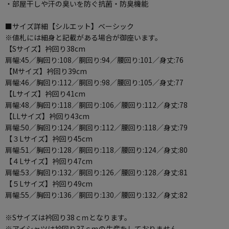
・部屋干しや汗の臭いを防ぐ抗菌・防臭機能
■サイズ詳細【シルエット】ベーシック
※値札には細身と記載がある場合が御座います。
【Sサイズ】衿回り38cm
肩幅:45／胸回り:108／胴回り:94／腰回り:101／身丈:76
【Mサイズ】衿回り39cm
肩幅:46／胸回り:112／胴回り:98／腰回り:105／身丈:77
【Lサイズ】衿回り41cm
肩幅:48／胸回り:118／胴回り:106／腰回り:112／身丈:78
【LLサイズ】衿回り43cm
肩幅:50／胸回り:124／胴回り:112／腰回り:118／身丈:79
【３Lサイズ】衿回り45cm
肩幅:51／胸回り:128／胴回り:118／腰回り:124／身丈:80
【４Lサイズ】衿回り47cm
肩幅:53／胸回り:132／胴回り:126／腰回り:128／身丈:81
【５Lサイズ】衿回り49cm
肩幅:55／胸回り:136／胴回り:130／腰回り:132／身丈:82
※Sサイズは衿回り38ｃｍとなります。
※アイシャツは衿回り37ｃｍの生産をしておりません。