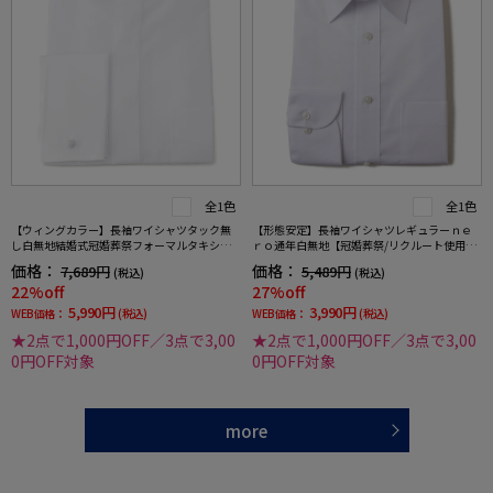
全1色
全1色
【ウィングカラー】長袖ワイシャツタック無
【形態安定】長袖ワイシャツレギュラーｎｅ
し白無地結婚式冠婚葬祭フォーマルタキシー
ｒｏ通年白無地【冠婚葬祭/リクルート使用
ドモーニング正礼装蝶ネクタイ向け
可】
価格：
価格：
7,689円
5,489円
(税込)
(税込)
22%off
27%off
5,990円
3,990円
WEB価格：
(税込)
WEB価格：
(税込)
★2点で1,000円OFF／3点で3,00
★2点で1,000円OFF／3点で3,00
0円OFF対象
0円OFF対象
more