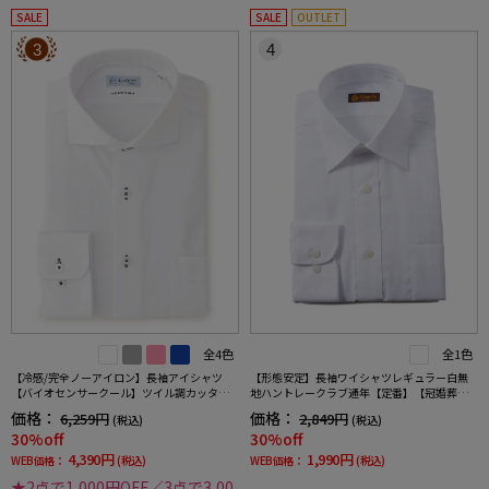
SALE
SALE
OUTLET
3
4
全4色
全1色
【冷感/完全ノーアイロン】長袖アイシャツ
【形態安定】長袖ワイシャツレギュラー白無
【バイオセンサークール】ツイル調カッタウ
地ハントレークラブ通年【定番】【冠婚葬祭/
ェイ織柄無地形態安定ストレッチ防汚効果吸
リクルート使用可】
価格：
価格：
6,259円
2,849円
(税込)
(税込)
汗速乾ワイシャツ春夏
30%off
30%off
4,390円
1,990円
WEB価格：
(税込)
WEB価格：
(税込)
★2点で1,000円OFF／3点で3,00