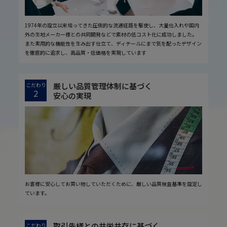
1974年の設立以来培ってきた圧倒的な流通経路を駆使し、大量仕入れや国内
外の生地メーカー様との共同開発などで素材の低コスト化に成功しました。
また実用的な機能性を生み出す仕立て、ディテールにまで気を配ったデザイン
を徹底的に追求し、高品質・低価格を実現しています
厳しい品質管理体制に基づく
こだわり
2
安心の実現
お客様に安心してお買い物していただくために、厳しい品質検査基準を設定し
ています。
取引先様との共栄共存に基づく
こだわり