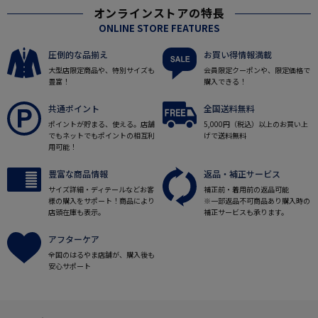
オンラインストアの特長
ONLINE STORE FEATURES
圧倒的な品揃え
お買い得情報満載
大型店限定商品や、特別サイズも
会員限定クーポンや、限定価格で
豊富！
購入できる！
共通ポイント
全国送料無料
ポイントが貯まる、使える。店舗
5,000円（税込）以上のお買い上
でもネットでもポイントの相互利
げで送料無料
用可能！
豊富な商品情報
返品・補正サービス
サイズ詳細・ディテールなどお客
補正前・着用前の返品可能
様の購入をサポート！商品により
※一部返品不可商品あり購入時の
店頭在庫も表示。
補正サービスも承ります。
アフターケア
全国のはるやま店舗が、購入後も
安心サポート