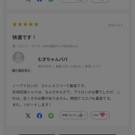
2024.12.2
快適です！
色：ピンク
／サイズ：L84(首回りL×裄丈84cm)
むぎちゃんパパ
年代:
50代
身長:
161～165cm
体型:
ふつう
ノーアイロンが、ストレスフリーで最高です。
形状記憶シャツは、なんだかんだで、アイロンが必要でしたが、こ
れは、全くその必要がありません。時短でコスパも最高です。
また、リピートします！
参考になった
0
Like!
0