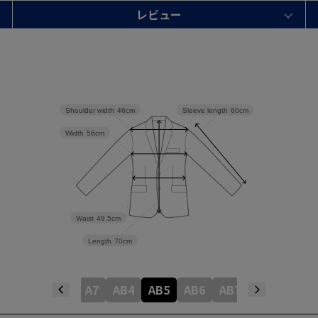
レビュー
Shoulder width
46cm
Sleeve length
60cm
Width
56cm
Waist
49.5cm
Length
70cm
A4
A5
A6
A7
AB4
AB5
AB6
AB7
BB4
BB5