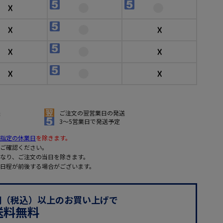
☓
☓
☓
☓
☓
☓
☓
送
ご注文の翌営業日の発送
3～5営業日で発送予定
指定の休業日
を除きます。
ご確認ください。
なり、ご注文の当日を除きます。
日程が前後する場合がございます。
0円（税込）以上のお買い上げで
送料無料