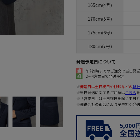
165cm(4号)
170cm(5号)
175cm(6号)
180cm(7号)
発送予定日について
午前9時までのご注文で当日発
2～4営業日で発送予定
※
発送日は土日祝日や棚卸などの
弊社
※当日発送に関するご注意は
こちら
を
※「営業日」は土日祝日を除く平日と
※運送会社の都合により予告無く発送
5,00
全国