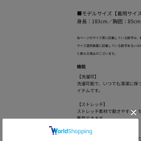
■モデルサイズ【着用サイズ
身長：183cm／胸囲：85c
当ページのサイズ表に記載している数字は、
サイズ選択画面に記載している数字あるいは
と異なる場合がございます。
機能
【洗濯可】
洗濯可能で、いつでも清潔に保
イテムです。
【ストレッチ】
ストレッチ素材で動きやすく、
着用できます。
【防シワ】
防シワ機能があり、洗濯後もシ