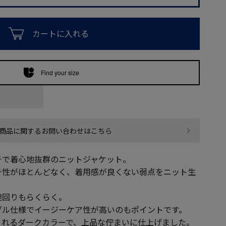
カートに入れる
Find your size
商品に関するお問い合わせはこちら
チで着心地抜群のニットジャケット。
チ性がほとんどなく、着用感が良くない弱点をニット生
。
腕回りもらくらく。
ブル仕様でイージーケア性が高いのもポイントです。
くれるダークカラーで、上品な佇まいに仕上げました。