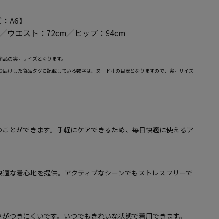
：A6】
m／ウエスト：72cm／ヒップ：94cm
商品の実寸サイズとなります。
お届けした商品タグに記載している数字は、ヌード寸の目安となりますので、実寸サイズ
つことができます。手軽にケアできるため、毎日快適に使えるア
快適な着心地を提供。アクティブなシーンでもストレスフリーで
ワがつきにくいです。いつでもきれいな状態で着用できます。