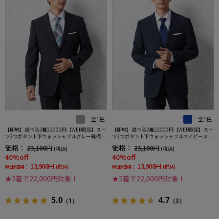
全1色
全1色
【即納】選べる2着22000円【WEB限定】スー
【即納】選べる2着22000円【WEB限定】スー
ツ2つボタン上下ウォッシャブルグレー織柄無
ツ2つボタン上下ウォッシャブルネイビースト
地3シーズン対応
ライプ3シーズン対応
価格：
価格：
23,100円
23,100円
(税込)
(税込)
40%off
40%off
13,900円
13,900円
WEB価格：
(税込)
WEB価格：
(税込)
★2着で22,000円対象！
★2着で22,000円対象！
5.0
4.7
（1）
（3）