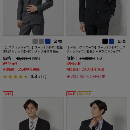
全3色
全2色
【上下ウォッシャブル】スーツ2つボタン軽量
【i－Suit-アイスーツ-】スーツ2つボタン上下
表地ストレッチ素材ワンタック織柄無地nero
ウォッシャブル軽量シャドウストライプリッ
【i-Suit-アイスーツ-】春夏【スリムデザイ
ケンバッカー春夏
価格：
価格：
43,890円
54,890円
(税込)
(税込)
ン】
65%off
45%off
15,400円
29,990円
WEB価格：
(税込)
WEB価格：
(税込)
4.3
★2着目50%OFF対象
（11）
SALE
SALE
OUTLET