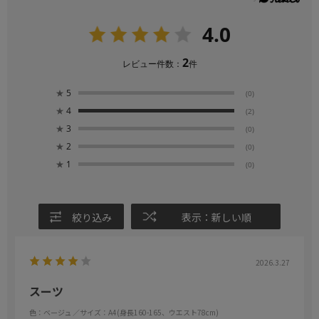
4.0
2
レビュー件数：
件
★
5
(0)
★
4
(2)
★
3
(0)
★
2
(0)
★
1
(0)
絞り込み
表示：新しい順
2026.3.27
スーツ
色：ベージュ
／サイズ：A4(身長160-165、ウエスト78cm)