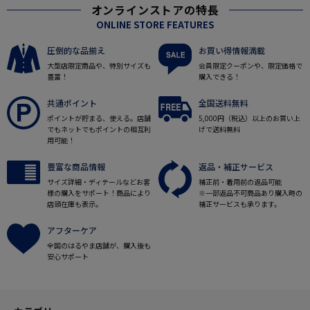
オンラインストアの特長
ONLINE STORE FEATURES
圧倒的な品揃え
お買い得情報満載
大型店限定商品や、特別サイズも
会員限定クーポンや、限定価格で
豊富！
購入できる！
共通ポイント
全国送料無料
ポイントが貯まる、使える。店舗
5,000円（税込）以上のお買い上
でもネットでもポイントの相互利
げで送料無料
用可能！
豊富な商品情報
返品・補正サービス
サイズ詳細・ディテールなどお客
補正前・着用前の返品可能
様の購入をサポート！商品により
※一部返品不可商品あり購入時の
店頭在庫も表示。
補正サービスも承ります。
アフターケア
全国のはるやま店舗が、購入後も
安心サポート