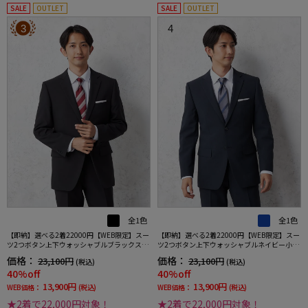
SALE
OUTLET
SALE
OUTLET
3
4
全1色
全1色
【即納】選べる2着22000円【WEB限定】スー
【即納】選べる2着22000円【WEB限定】スー
ツ2つボタン上下ウォッシャブルブラックスト
ツ2つボタン上下ウォッシャブルネイビー小柄
ライプ3シーズン対応
3シーズン対応
価格：
価格：
23,100円
23,100円
(税込)
(税込)
40%off
40%off
13,900円
13,900円
WEB価格：
(税込)
WEB価格：
(税込)
★2着で22,000円対象！
★2着で22,000円対象！