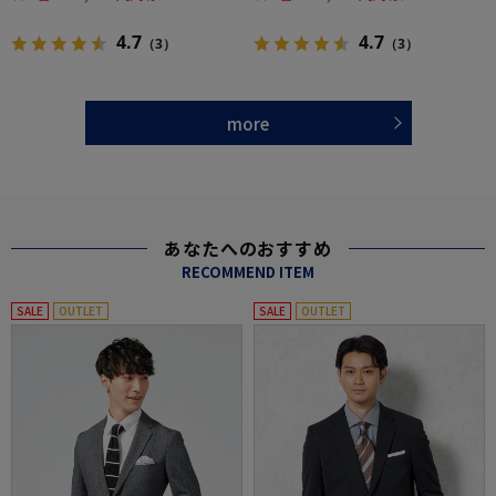
4.7
4.7
（3）
（3）
more
あなたへのおすすめ
RECOMMEND ITEM
SALE
OUTLET
SALE
OUTLET