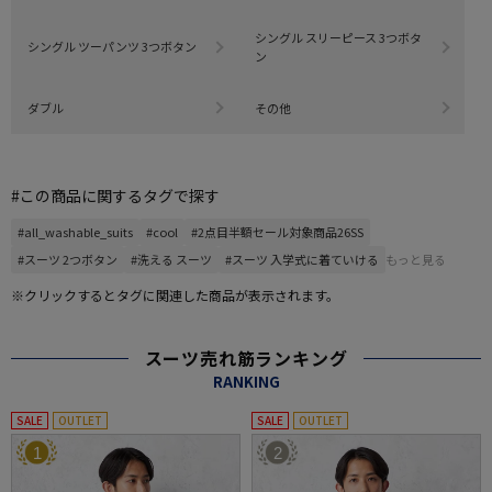
シングル スリーピース 3つボタ
シングル ツーパンツ 3つボタン
ン
ダブル
その他
#この商品に関するタグで探す
#all_washable_suits
#cool
#2点目半額セール対象商品26SS
#スーツ 2つボタン
#洗える スーツ
#スーツ 入学式に着ていける
もっと見る
※クリックするとタグに関連した商品が表示されます。
スーツ売れ筋ランキング
RANKING
SALE
OUTLET
SALE
OUTLET
1
2