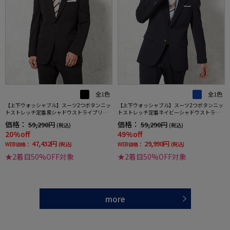
全1色
全1色
【上下ウォッシャブル】スーツ2つボタンニッ
【上下ウォッシャブル】スーツ2つボタンニッ
トストレッチ定番黒シャドウストライプリッ
トストレッチ定番ネイビーシャドウストライ
ケンバッカー【i-Suit-アイスーツ-】通年
プリッケンバッカー【i-Suit-アイスーツ-】通
価格：
価格：
59,290円
59,290円
(税込)
(税込)
年
20%off
49%off
47,432円
29,990円
WEB価格：
(税込)
WEB価格：
(税込)
★2着目50%OFF対象
★2着目50%OFF対象
more