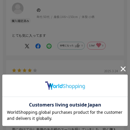
の
年代:
50代
身長:
146～150cm
体型:
小柄
とても気に入ってます
参考になった
0
Like!
0
2025.3.24
軽くて薄い
色：ネイビー
／サイズ：AB7(身長175-180、ウエスト90cm)
49才
夏に向けて少し表情のある紺のスーツを探していました。安く購入