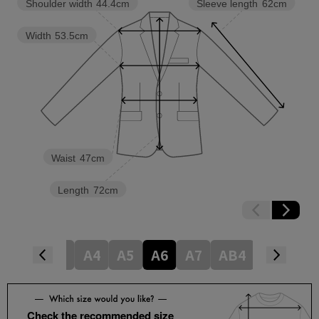
Shoulder width
44.4cm
Sleeve length
62cm
Width
53.5cm
Waist
47cm
Length
72cm
5
Y6
Y7
A4
A5
A6
A7
AB4
AB5
A
Check the recommended size