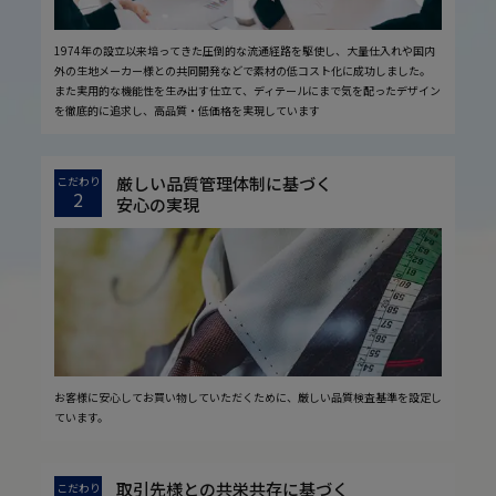
1974年の設立以来培ってきた圧倒的な流通経路を駆使し、大量仕入れや国内
外の生地メーカー様との共同開発などで素材の低コスト化に成功しました。
また実用的な機能性を生み出す仕立て、ディテールにまで気を配ったデザイン
を徹底的に追求し、高品質・低価格を実現しています
厳しい品質管理体制に基づく
こだわり
2
安心の実現
お客様に安心してお買い物していただくために、厳しい品質検査基準を設定し
ています。
取引先様との共栄共存に基づく
こだわり