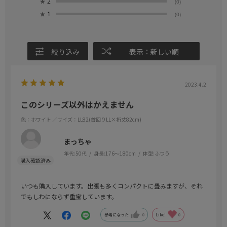
★
2
(0)
★
1
(0)
絞り込み
表示：新しい順
2023.4.2
このシリーズ以外はかえません
色：ホワイト
／サイズ：LL82(首回りLL×裄丈82cm)
まっちゃ
年代:
50代
身長:
176～180cm
体型:
ふつう
いつも購入しています。出張も多くコンパクトに畳みますが、それ
でもしわにならず重宝しています。
参考になった
0
Like!
0