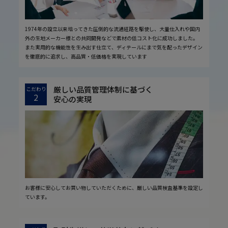
1974年の設立以来培ってきた圧倒的な流通経路を駆使し、大量仕入れや国内
外の生地メーカー様との共同開発などで素材の低コスト化に成功しました。
また実用的な機能性を生み出す仕立て、ディテールにまで気を配ったデザイン
を徹底的に追求し、高品質・低価格を実現しています
厳しい品質管理体制に基づく
こだわり
2
安心の実現
お客様に安心してお買い物していただくために、厳しい品質検査基準を設定し
ています。