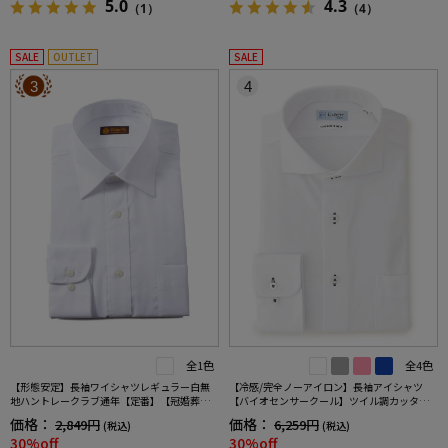
5.0
4.3
（1）
（4）
SALE
OUTLET
SALE
3
4
全1色
全4色
【形態安定】長袖ワイシャツレギュラー白無
【冷感/完全ノーアイロン】長袖アイシャツ
地ハントレークラブ通年【定番】【冠婚葬祭/
【バイオセンサークール】ツイル調カッタウ
リクルート使用可】
ェイ織柄無地形態安定ストレッチ防汚効果吸
価格：
価格：
2,849円
6,259円
(税込)
(税込)
汗速乾ワイシャツ春夏
30%off
30%off