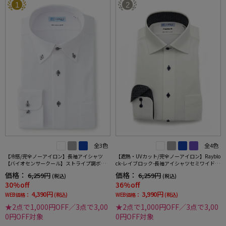
1
2
全3色
全4色
【冷感/完全ノーアイロン】長袖アイシャツ
【遮熱・UVカット/完全ノーアイロン】Rayblo
【バイオセンサークール】ストライプ調ボタ
ck-レイブロック-長袖アイシャツセミワイドス
ンダウンストライプ形態安定ストレッチ防汚
トライプワイシャツi-shirt
価格：
価格：
6,259円
6,259円
(税込)
(税込)
効果吸汗速乾ワイシャツ春夏
30%off
36%off
4,390円
3,990円
WEB価格：
(税込)
WEB価格：
(税込)
★2点で1,000円OFF／3点で3,00
★2点で1,000円OFF／3点で3,00
0円OFF対象
0円OFF対象