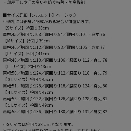
・部屋干しや汗の臭いを防ぐ抗菌・防臭機能
■サイズ詳細【シルエット】ベーシック
※値札には細身と記載がある場合が御座います。
【Sサイズ】衿回り38cm
肩幅:45／胸回り:108／胴回り:94／腰回り:101／身丈:76
【Mサイズ】衿回り39cm
肩幅:46／胸回り:112／胴回り:98／腰回り:105／身丈:77
【Lサイズ】衿回り41cm
肩幅:48／胸回り:118／胴回り:106／腰回り:112／身丈:78
【LLサイズ】衿回り43cm
肩幅:50／胸回り:124／胴回り:112／腰回り:118／身丈:79
【３Lサイズ】衿回り45cm
肩幅:51／胸回り:128／胴回り:118／腰回り:124／身丈:80
【４Lサイズ】衿回り47cm
肩幅:53／胸回り:132／胴回り:126／腰回り:128／身丈:81
【５Lサイズ】衿回り49cm
肩幅:55／胸回り:136／胴回り:130／腰回り:132／身丈:82
※Sサイズは衿回り38ｃｍとなります。
※アイシャツは衿回り37ｃｍの生産をしておりません。