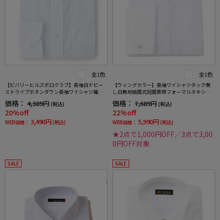
全1色
全1色
【ビバリーヒルズポロクラブ】長袖白ドビー
【ウィングカラー】長袖ワイシャツタック無
ストライプボタンダウン長袖ワイシャツ織柄
し白無地結婚式冠婚葬祭フォーマルタキシー
無地形態安定ワイシャツ通年
ドモーニング正礼装蝶ネクタイ向け
価格：
価格：
4,389円
7,689円
(税込)
(税込)
20%off
22%off
3,490円
5,990円
WEB価格：
(税込)
WEB価格：
(税込)
★2点で1,000円OFF／3点で3,00
0円OFF対象
SALE
SALE