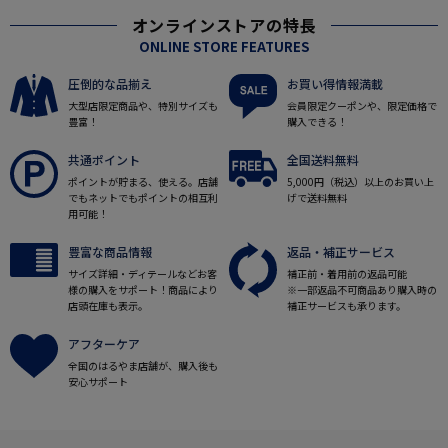
オンラインストアの特長
ONLINE STORE FEATURES
圧倒的な品揃え
お買い得情報満載
大型店限定商品や、特別サイズも
会員限定クーポンや、限定価格で
豊富！
購入できる！
共通ポイント
全国送料無料
ポイントが貯まる、使える。店舗
5,000円（税込）以上のお買い上
でもネットでもポイントの相互利
げで送料無料
用可能！
豊富な商品情報
返品・補正サービス
サイズ詳細・ディテールなどお客
補正前・着用前の返品可能
様の購入をサポート！商品により
※一部返品不可商品あり購入時の
店頭在庫も表示。
補正サービスも承ります。
アフターケア
全国のはるやま店舗が、購入後も
安心サポート