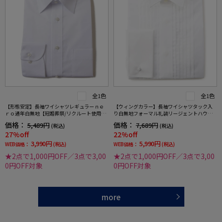
全1色
全1色
【形態安定】長袖ワイシャツレギュラーｎｅ
【ウィングカラー】長袖ワイシャツタック入
ｒｏ通年白無地【冠婚葬祭/リクルート使用
り白無地フォーマル礼装リージェントハウス
可】
通年
価格：
価格：
5,489円
7,689円
(税込)
(税込)
27%off
22%off
3,990円
5,990円
WEB価格：
(税込)
WEB価格：
(税込)
★2点で1,000円OFF／3点で3,00
★2点で1,000円OFF／3点で3,00
0円OFF対象
0円OFF対象
more