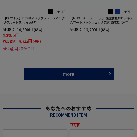
全1色
全2色
【B4サイズ】ビジネスバッグブリーフバッグ
【NEWERA-ニューエラ-】機能性抜群ビジネス
リクルート無地nero通年
スマートバッグリュック充実収納無地通年
価格：
価格：
10,890円
13,200円
(税込)
(税込)
20%off
8,712円
WEB価格：
(税込)
★2点目20%OFF
more
あなたへのおすすめ
RECOMMEND ITEM
SALE