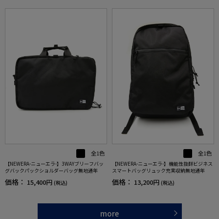
全1色
全1色
【NEWERA-ニューエラ-】3WAYブリーフバッ
【NEWERA-ニューエラ-】機能性抜群ビジネス
グバックパックショルダーバッグ無地通年
スマートバッグリュック充実収納無地通年
価格：
価格：
15,400円
13,200円
(税込)
(税込)
more