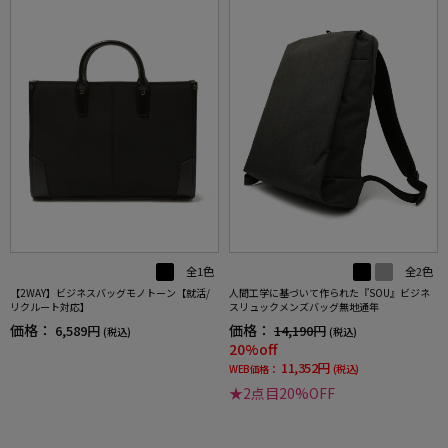
全1色
全2色
【2WAY】ビジネスバッグモノトーン【就活/
人間工学に基づいて作られた『SOU』ビジネ
リクルート対応】
スリュックメンズバッグ無地通年
価格：
価格：
6,589円
14,190円
(税込)
(税込)
20%off
11,352円
WEB価格：
(税込)
★2点目20%OFF