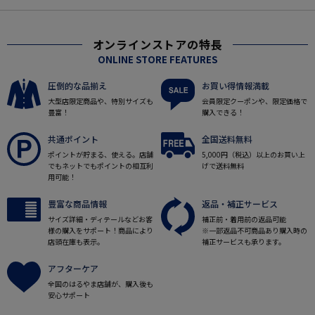
オンラインストアの特長
ONLINE STORE FEATURES
圧倒的な品揃え
お買い得情報満載
大型店限定商品や、特別サイズも
会員限定クーポンや、限定価格で
豊富！
購入できる！
共通ポイント
全国送料無料
ポイントが貯まる、使える。店舗
5,000円（税込）以上のお買い上
でもネットでもポイントの相互利
げで送料無料
用可能！
豊富な商品情報
返品・補正サービス
サイズ詳細・ディテールなどお客
補正前・着用前の返品可能
様の購入をサポート！商品により
※一部返品不可商品あり購入時の
店頭在庫も表示。
補正サービスも承ります。
アフターケア
全国のはるやま店舗が、購入後も
安心サポート