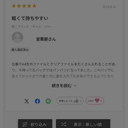
2023.8.21
軽くて持ちやすい
色：ブラック
／サイズ：フリー
営業屋さん
仕事でA4方のファイルとクリアファイルをたくさん入れることがあ
り、今持ってるバッグではパンパンになってました。このバッグに
変えてから今までの量と同じ量を入れても余裕ができるようになり
ました。
続きを読む
鞄自体が軽いので持ち運びに便利でビジネスバッグを持ってトート
バッグをもつみたいなことはなくなりました。
リクルートのための鞄ですのでビジネス専用として使うなら１つは
参考になった
5
Like!
0
持っていていい商品です。
絞り込み
表示：新しい順