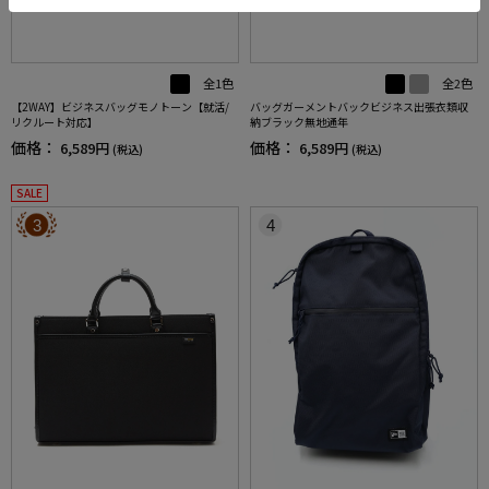
全1色
全2色
【2WAY】ビジネスバッグモノトーン【就活/
バッグガーメントバックビジネス出張衣類収
リクルート対応】
納ブラック無地通年
価格：
価格：
6,589円
6,589円
(税込)
(税込)
SALE
3
4