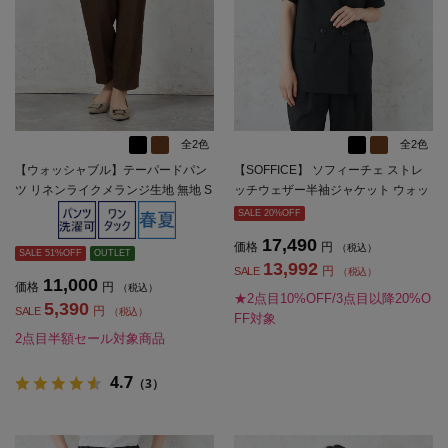
全2色
全2色
【ウォッシャブル】テーパードパン
【SOFFICE】 ソフィーチェ ストレ
ツ リネンライクメランジ生地 無地 S
ッチウェザー半袖ジャケット ウォッ
OFFICE 春夏【レディース】
シャブル 春夏
SALE 20%OFF
17,490
価格
円
（税込）
SALE 51%OFF
OUTLET
13,992
円
SALE
（税込）
11,000
価格
円
（税込）
★2点目10%OFF/3点目以降20%O
5,390
円
SALE
（税込）
FF対象
2点目半額セール対象商品
4.7
（3）