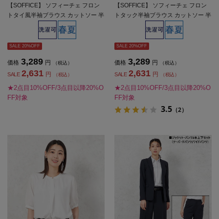
【SOFFICE】 ソフィーチェ フロン
【SOFFICE】 ソフィーチェ フロン
トタイ風半袖ブラウス カットソー 半
トタック半袖ブラウス カットソー 半
袖プルオーバー ウォッシャブル 消臭
袖プルオーバー ウォッシャブル 消臭
機能付き 春夏【レディース】
機能付き 春夏【レディース】
SALE 20%OFF
SALE 20%OFF
3,289
3,289
価格
円
価格
円
（税込）
（税込）
2,631
2,631
円
円
SALE
SALE
（税込）
（税込）
★2点目10%OFF/3点目以降20%O
★2点目10%OFF/3点目以降20%O
FF対象
FF対象
3.5
（2）