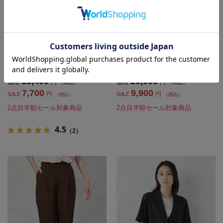
全3色
全2色
【INDIVI】ウォッシャブル クールツ
【ウォッシャブル】ノーカラーダブ
イスト ワイドパンツ 無地 【レディ
ルジャケット リネンライクメランジ
ース】
生地 無地 SOFFICE 春夏【レディー
ス】
SALE 50%OFF
OUTLET
SALE 53%OFF
OUTLET
15,400
20,900
価格
円
価格
円
（税込）
（税込）
7,700
9,900
円
円
SALE
SALE
（税込）
（税込）
2点目半額セール対象商品
2点目半額セール対象商品
4.5
（2）