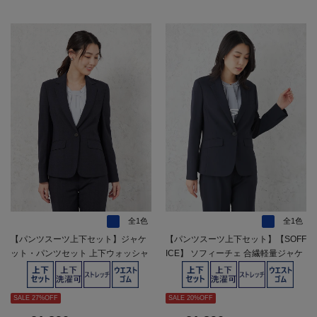
全1色
全1色
【パンツスーツ上下セット】ジャケ
【パンツスーツ上下セット】【SOFF
ット・パンツセット 上下ウォッシャ
ICE】 ソフィーチェ 合繊軽量ジャケ
ブル ストレッチ 無地 SOFFICE 春夏
ット パンツセット ビジネス １つボ
【レディース】
タン 上下ウォッシャブル ストレッチ
軽量 春夏【レディース】
SALE 27%OFF
SALE 20%OFF