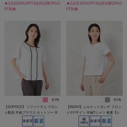
★2点目10%OFF/3点目以降20%O
★2点目10%OFF/3点目以降20%O
FF対象
FF対象
全2色
全2色
【SOFFICE】 ソフィーチェ フロン
【INDIVI】シルケットポンチ フロン
ト配色 半袖ブラウス カットソー 半
トVデザイン 半袖Tシャツ 春夏【レ
袖プルオーバー ウォッシャブル 消臭
ディース】
機能付き 春夏【レディース】