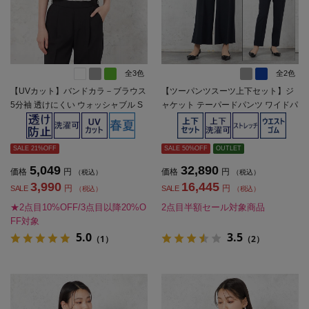
全3色
全2色
【UVカット】バンドカラ－ブラウス
【ツーパンツスーツ上下セット】ジ
5分袖 透けにくい ウォッシャブル S
ャケット テーパードパンツ ワイドパ
OFFICE 春夏【レディース】
ンツセット 上下ウォッシャブル スト
レッチ 無地 SOFFICE 【レディー
ス】
SALE 21%OFF
SALE 50%OFF
OUTLET
5,049
32,890
価格
円
価格
円
（税込）
（税込）
3,990
16,445
円
円
SALE
SALE
（税込）
（税込）
★2点目10%OFF/3点目以降20%O
2点目半額セール対象商品
FF対象
5.0
3.5
（1）
（2）