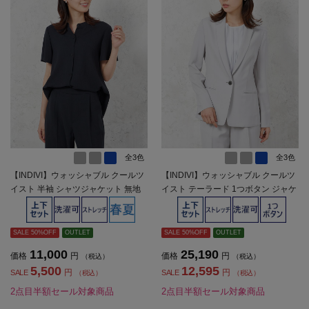
全3色
全3色
【INDIVI】ウォッシャブル クールツ
【INDIVI】ウォッシャブル クールツ
イスト 半袖 シャツジャケット 無地
イスト テーラード 1つボタン ジャケ
春夏【レディース】
ット 無地 【レディース】
SALE 50%OFF
OUTLET
SALE 50%OFF
OUTLET
11,000
25,190
価格
円
価格
円
（税込）
（税込）
5,500
12,595
円
円
SALE
SALE
（税込）
（税込）
2点目半額セール対象商品
2点目半額セール対象商品