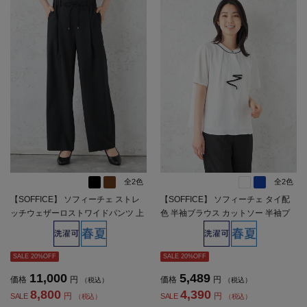
全2色
全2色
【SOFFICE】 ソフィーチェ ストレ
【SOFFICE】 ソフィーチェ タイ配
ッチウェザーロストワイドパンツ 上
色 半袖ブラウス カットソー 半袖プ
下ウォッシャブル 春夏【レディー
ルオーバー ウォッシャブル 消臭機能
ス】
付き 春夏【レディース】
SALE 20%OFF
SALE 20%OFF
11,000
5,489
価格
円
価格
円
（税込）
（税込）
8,800
4,390
円
円
SALE
SALE
（税込）
（税込）