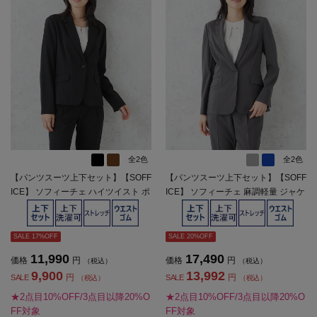
全2色
全2色
【パンツスーツ上下セット】【SOFF
【パンツスーツ上下セット】【SOFF
ICE】 ソフィーチェ ハイツイスト ポ
ICE】 ソフィーチェ 麻調軽量 ジャケ
リ 1つボタン 上下ウォッシャブル 春
ット パンツセット 長袖布帛 ストレ
夏【レディース】
ッチ ウォッシャブル 春夏【レディー
ス】
SALE 17%OFF
SALE 20%OFF
11,990
17,490
価格
円
価格
円
（税込）
（税込）
9,900
13,992
円
円
SALE
SALE
（税込）
（税込）
★2点目10%OFF/3点目以降20%O
★2点目10%OFF/3点目以降20%O
FF対象
FF対象