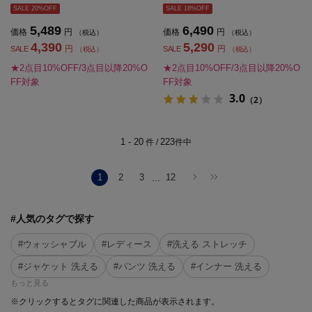
SALE 20%OFF
SALE 18%OFF
5,489
6,490
価格
円
価格
円
（税込）
（税込）
4,390
5,290
円
円
SALE
SALE
（税込）
（税込）
★2点目10%OFF/3点目以降20%O
★2点目10%OFF/3点目以降20%O
FF対象
FF対象
3.0
（2）
1 - 20
223
件 /
件中
1
2
3
...
12
#人気のタグで探す
#ウォッシャブル
#レディース
#洗える ストレッチ
#ジャケット 洗える
#パンツ 洗える
#インナー 洗える
もっと見る
※クリックするとタグに関連した商品が表示されます。