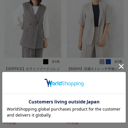
全1色
全2色
【SOFFICE】カラミツイードジレジ
【INDIVI】涼感ストレッチ半袖ジャ
ャケットソフィーチェ春夏【レディ
ケット半袖ウォッシャブル春夏【レ
ース】
ディース】
SALE 20%OFF
SALE 20%OFF
16,390
21,890
価格
円
価格
円
（税込）
（税込）
13,112
17,512
円
円
SALE
SALE
（税込）
（税込）
★2点目10%OFF/3点目以降20%O
★2点目10%OFF/3点目以降20%O
FF対象
FF対象