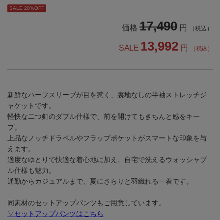
SALE 20%OFF
17,490
価格
円
（税込）
13,992
SALE
円
（税込）
新鮮なハーフスリーブが目を惹く、裏地なしの半袖ストレッチジ
ャケットです。
軽快な二つ釦のダブル仕様で、前を開けてもきちんと感をキー
プ。
上品なノッチドラペルやフラップポケットがスマートな印象を与
えます。
適度なゆとりで快適な着心地に加え、自宅で洗えるウォッシャブ
ル仕様も魅力。
通勤からカジュアルまで、夏にさらりと羽織れる一着です。
同素材のセットアップパンツもご用意しています。
▽セットアップパンツはこちら