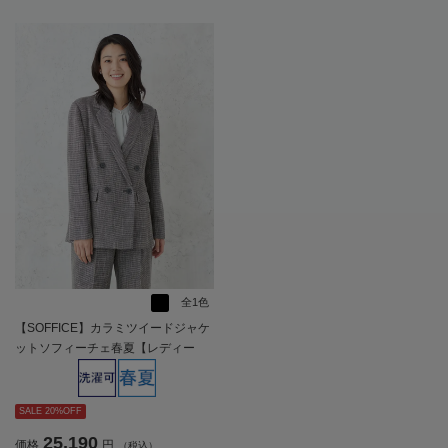
全1色
【SOFFICE】カラミツイードジャケ
ットソフィーチェ春夏【レディー
ス】
SALE 20%OFF
25,190
価格
円
（税込）