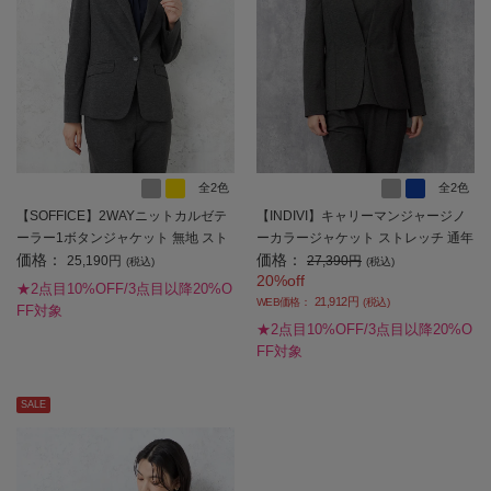
全2色
全2色
【SOFFICE】2WAYニットカルゼテ
【INDIVI】キャリーマンジャージノ
ーラー1ボタンジャケット 無地 スト
ーカラージャケット ストレッチ 通年
価格：
価格：
レッチ 秋冬 【レディース】
【レディース】
25,190円
27,390円
(税込)
(税込)
20%off
★2点目10%OFF/3点目以降20%O
21,912円
WEB価格：
(税込)
FF対象
★2点目10%OFF/3点目以降20%O
FF対象
SALE