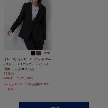
全2色
【INDIVI】キャリーマンツイル 2WA
Yストレッチ 1つボタン ジャケット
価格：
長袖布帛 ウォッシャブル 通年 【レ
25,190円
(税込)
20%off
ディース】
20,152円
WEB価格：
(税込)
★2点目10%OFF/3点目以降20%O
FF対象
more