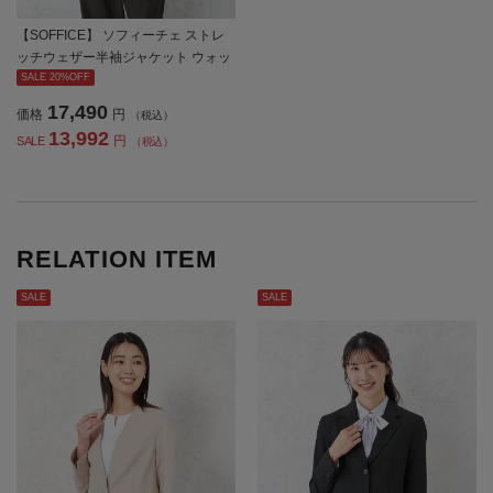
【SOFFICE】 ソフィーチェ ストレ
ッチウェザー半袖ジャケット ウォッ
シャブル 春夏
SALE 20%OFF
17,490
価格
円
（税込）
13,992
円
SALE
（税込）
RELATION ITEM
SALE
SALE