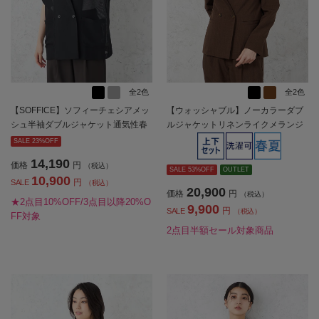
全2色
全2色
【SOFFICE】ソフィーチェシアメッ
【ウォッシャブル】ノーカラーダブ
シュ半袖ダブルジャケット通気性春
ルジャケットリネンライクメランジ
夏
生地無地SOFFICE春夏【レディー
SALE 23%OFF
ス】
14,190
価格
円
（税込）
SALE 53%OFF
OUTLET
10,900
円
SALE
（税込）
20,900
価格
円
（税込）
★2点目10%OFF/3点目以降20%O
9,900
円
SALE
（税込）
FF対象
2点目半額セール対象商品