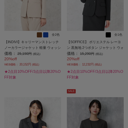
全2色
全1色
【INDIVI】キャリーマンストレッチ
【SOFFICE】 ポリエステル レーヨ
ノーカラージャケット 軽量 ウォッシ
ン 黒無地 2つボタン ジャケット ウォ
価格：
価格：
ャブル 春夏【レディース】
ッシャブル ストレッチ 通年【レディ
25,190円
15,290円
(税込)
(税込)
20%off
20%off
ース】
20,152円
12,232円
WEB価格：
(税込)
WEB価格：
(税込)
★2点目10%OFF/3点目以降20%O
★2点目10%OFF/3点目以降20%O
FF対象
FF対象
SALE