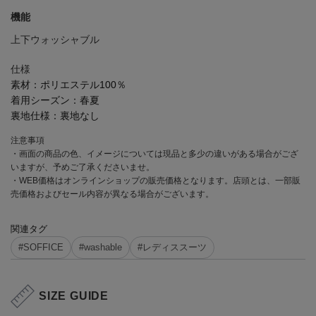
機能
上下ウォッシャブル
仕様
素材：
ポリエステル100％
着用シーズン：
春夏
裏地仕様：
裏地なし
注意事項
・画面の商品の色、イメージについては現品と多少の違いがある場合がござ
いますが、予めご了承くださいませ。
・WEB価格はオンラインショップの販売価格となります。店頭とは、一部販
売価格およびセール内容が異なる場合がございます。
関連タグ
#SOFFICE
#washable
#レディススーツ
SIZE GUIDE