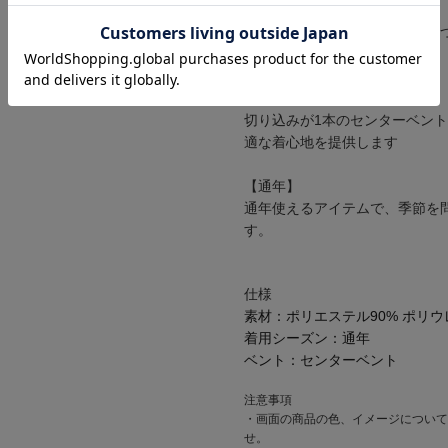
【洗濯可】
洗濯可能で、いつでも清潔に保
アイテムです。
【センターベント】
切り込みが1本のセンターベン
適な着心地を提供します
【通年】
通年使えるアイテムで、季節を
す。
仕様
素材：
ポリエステル90% ポリウ
着用シーズン：
通年
ベント：
センターベント
注意事項
・画面の商品の色、イメージについて
せ。