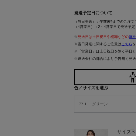
発送予定日について
（当日発送）：午前9時までのご注文
（4営業日）：2～4営業日で発送予定
※
発送日は土日祝日や棚卸などの
弊社
※当日発送に関するご注意は
こちら
を
※「営業日」は土日祝日を除く平日と
※運送会社の都合により予告無く発送
色／サイズを選ぶ
サイズ
S