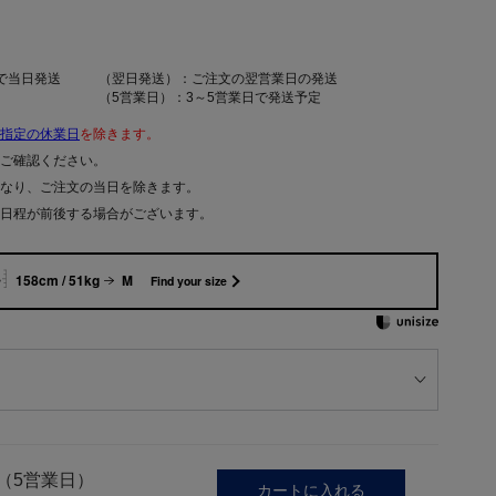
で当日発送
（翌日発送）：ご注文の翌営業日の発送
（5営業日）：3～5営業日で発送予定
指定の休業日
を除きます。
ご確認ください。
なり、ご注文の当日を除きます。
日程が前後する場合がございます。
158cm / 51kg
M
Find your size
（5営業日）
カートに入れる