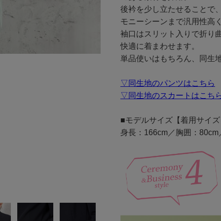
後衿を少し立たせることで
モニーシーンまで汎用性高
袖口はスリット入りで折り
快適に着まわせます。
単品使いはもちろん、同生
▽同生地のパンツはこちら
▽同生地のスカートはこち
■モデルサイズ【着用サイズ
身長：166cm／胸囲：80c